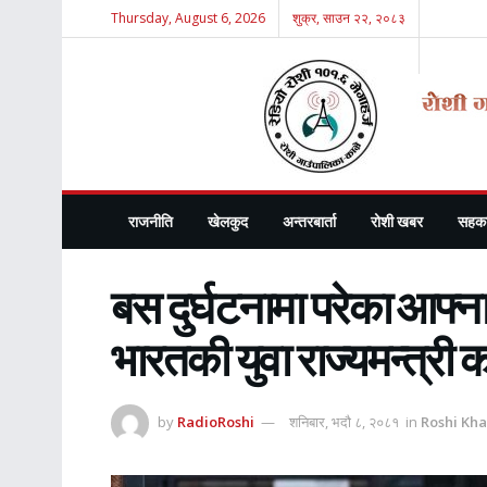
Thursday, August 6, 2026
शुक्र, साउन २२, २०८३
राजनीति
खेलकुद
अन्तरबार्ता
रोशी खबर
सहका
बस दुर्घटनामा परेका आफ्न
भारतकी युवा राज्यमन्त्री 
by
RadioRoshi
शनिबार, भदौ ८, २०८१
in
Roshi Kh