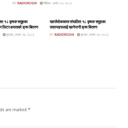
BY
RADIOROSHI
बिहिबार, असार २५, २०८३
BAR E-PAPER
ROSHI KHABAR E-PAPER
लित १८ कृषक समुहका
खार्पाचोककामा संचालित १८ कृषक समुहका
 लिटर क्षमताको ड्रम बितरण
सदस्यहरुलाई खानेपानी ड्रम बितरण
बुधबार, असार १७, २०८३
BY
RADIOROSHI
बुधबार, असार १७, २०८३
elds are marked
*