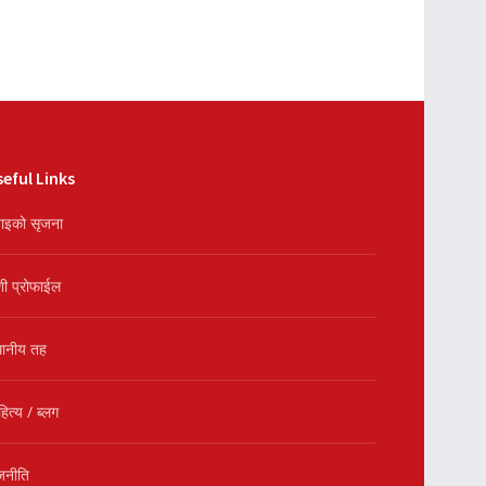
eful Links
ाइको सृजना
शी प्रोफाईल
थानीय तह
हित्य / ब्लग
जनीति