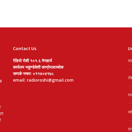
Contact Us
Us
रेडियो रोशी १०१.६ मेगाहर्ज
तप
कार्यलय भकुण्डेबेशी काभ्रेपलाञ्चोक
सम्पर्क नम्बरः ०११४०४१७८
रो
email: radioroshi@gmail.com
खि
स्
ट
सा
वटा
र
रा