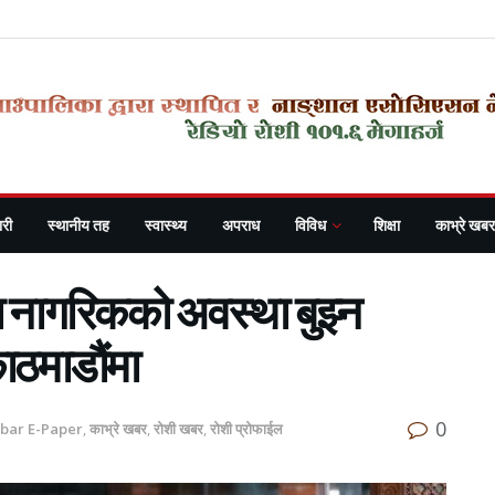
री
स्थानीय तह
स्वास्थ्य
अपराध
विविध
शिक्षा
काभ्रे खबर
ा नागरिकको अवस्था बुझ्न
काठमाडौंमा
0
abar E-Paper
,
काभ्रे खबर
,
रोशी खबर
,
रोशी प्रोफाईल