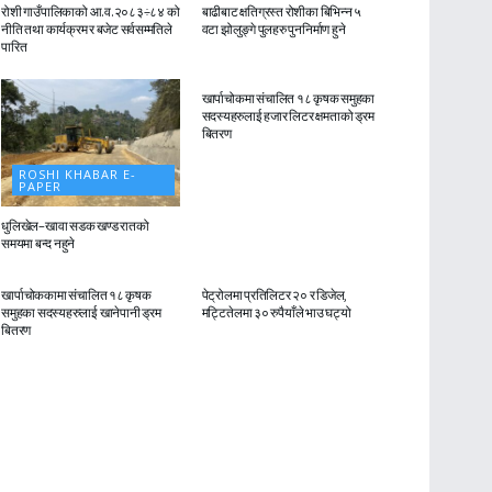
रोशी गाउँपालिकाको आ.व.२०८३÷८४ को
बाढीबाट क्षतिग्रस्त रोशीका बिभिन्न ५
नीति तथा कार्यक्रम र बजेट सर्वसम्मतिले
वटा झोलुङ्गे पुलहरु पुननिर्माण हुने
पारित
ROSHI KHABAR E-
PAPER
खार्पाचोकमा संचालित १८ कृषक समुहका
सदस्यहरुलाई हजार लिटर क्षमताको ड्रम
बितरण
ROSHI KHABAR E-
PAPER
धुलिखेल–खावा सडक खण्ड रातको
समयमा बन्द नहुने
ROSHI KHABAR E-
ROSHI KHABAR E-
PAPER
PAPER
खार्पाचोककामा संचालित १८ कृषक
पेट्रोलमा प्रतिलिटर २० र डिजेल,
समुहका सदस्यहरुलाई खानेपानी ड्रम
मट्टितेलमा ३० रुपैयाँले भाउ घट्यो
बितरण