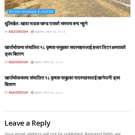
ROSHI KHABAR E-PAPER
धुलिखेल–खावा सडक खण्ड रातको समयमा बन्द नहुने
BY
RADIOROSHI
मङ्लबार, असार २३, २०८३
ROSHI KHABAR E-PAPER
खार्पाचोकमा संचालित १८ कृषक समुहका सदस्यहरुलाई हजार लिटर क्षमताको
ड्रम बितरण
BY
RADIOROSHI
बुधबार, असार १७, २०८३
ROSHI KHABAR E-PAPER
खार्पाचोककामा संचालित १८ कृषक समुहका सदस्यहरुलाई खानेपानी ड्रम
बितरण
BY
RADIOROSHI
बुधबार, असार १७, २०८३
Leave a Reply
Your email address will not be published.
Required fields are