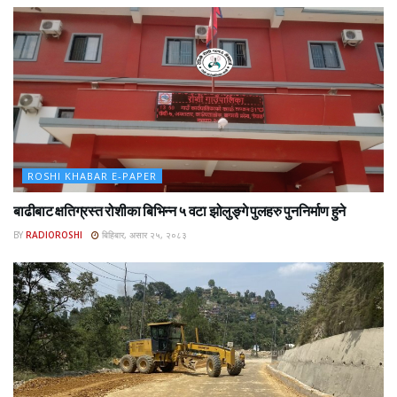
ROSHI KHABAR E-PAPER
बाढीबाट क्षतिग्रस्त रोशीका बिभिन्न ५ वटा झोलुङ्गे पुलहरु पुननिर्माण हुने
BY
RADIOROSHI
बिहिबार, असार २५, २०८३