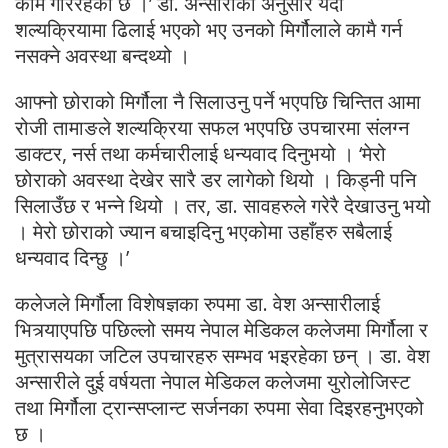
काम गरिरहेको छ ।’ डा. अन्सारीका अनुसार यदी
शल्यक्रियामा ढिलाई भएको भए उनको मिर्गौलाले कामै गर्न
नसक्ने अवस्था बन्दथ्यो ।
आफ्नो छोराको मिर्गौला नै सिलाउनु पर्ने भएपछि चिन्तित आमा
रोजी तामाङले शल्यक्रिया सफल भएपछि उपचारमा संलग्न
डाक्टर, नर्स तथा कर्मचारीलाई धन्यवाद दिनुभयो । ‘मेरो
छोराको अवस्था देखेर सारै डर लागेको थियो । किड्नी पनि
सिलाउँछ र भन्ने थियो । तर, डा. सावहरुले गरेरै देखाउनु भयो
। मेरो छोराको ज्यान बचाइदिनु भएकोमा उहाँहरु सबैलाई
धन्यवाद दिन्छु ।’
कलेजले मिर्गौला विशेषज्ञका रुपमा डा. वेश अन्सारीलाई
भित्र्याएपछि पछिल्लो समय नेपाल मेडिकल कलेजमा मिर्गौला र
मुत्रासयका जटिल उपचारहरु सम्भव भइरहेका छन् । डा. वेश
अन्सारीले दुई वर्षयता नेपाल मेडिकल कलेजमा युरोलोजिस्ट
तथा मिर्गौला ट्रान्सप्लान्ट सर्जनका रुपमा सेवा दिइरहनुभएको
छ ।