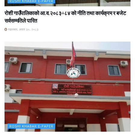
ROSHI KHABAR E-PAPER
रोशी गाउँपालिकाको आ.व.२०८३÷८४ को नीति तथा कार्यक्रम र बजेट
सर्वसम्मतिले पारित
मङ्लबार, असार ३०, २०८३
ROSHI KHABAR E-PAPER