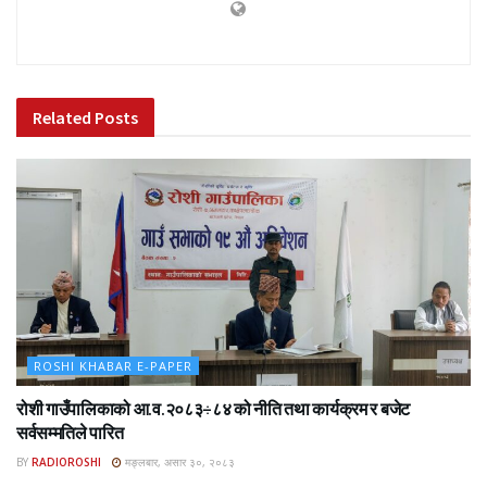
Related
Posts
ROSHI KHABAR E-PAPER
रोशी गाउँपालिकाको आ.व.२०८३÷८४ को नीति तथा कार्यक्रम र बजेट
सर्वसम्मतिले पारित
BY
RADIOROSHI
मङ्लबार, असार ३०, २०८३