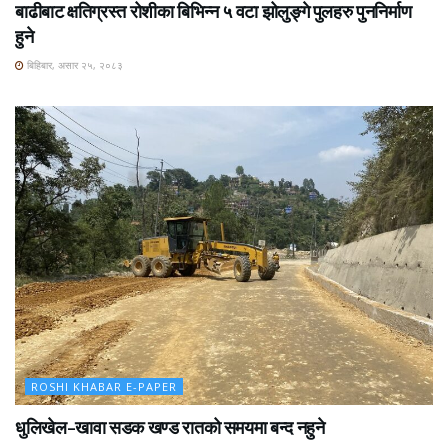
बाढीबाट क्षतिग्रस्त रोशीका बिभिन्न ५ वटा झोलुङ्गे पुलहरु पुननिर्माण
हुने
बिहिबार, असार २५, २०८३
ROSHI KHABAR E-PAPER
धुलिखेल–खावा सडक खण्ड रातको समयमा बन्द नहुने