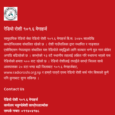
रेडियो रोशी १०१.६ मेगाहर्ज
सामुदायिक रेडियो सेवा रेडियो रोशी १०१.६ मेगाहर्ज बि.स. २०७५ सालदेखि
काभ्रेजिल्लामा संचालित रहेको छ । रोशी गाउँपालिका द्वारा स्थापित र नाङ्शाल
एसोसिएसन नेपालद्वारा संचालित यश रेडियोले समृद्धिको लागि सञ्चार भन्ने मुल नारा बोकेर
अगाडि बढिरहेको छ । काभ्रेको १३ वटै स्थानीय तहलाई लक्षित गरि स्थापना भएको यस
रेडियोको क्षमता ५०० वाट रहेको छ । रेडियो रोशीलाई तपाईंले काभ्रे जिल्ला साथै
आसपासका २० वटा भन्दा बढी जिलाबाट १०१.६ मेगाहर्जबाट,
www.radioroshi.org.np र हाम्रो पात्रो एपमा रेडियो रोशी सर्च गरेर बिश्वको कुनै
पनि कुनाबाट सुन्न सकिन्छ ।
Contact Us
रेडियो रोशी १०१.६ मेगाहर्ज
कार्यलय भकुण्डेबेशी काभ्रेपलाञ्चोक
सम्पर्क नम्बरः ०११४०४१७८