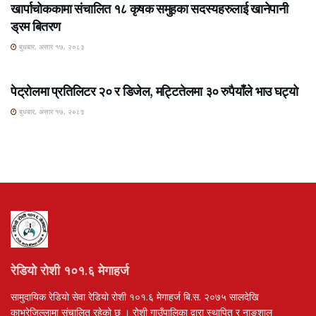
खार्पाचोककामा संचालित १८ कृषक समुहका सदस्यहरुलाई खानेपानी
ड्रम बितरण
बुधबार, असार १७, २०८३
ROSHI KHABAR E-PAPER
पेट्रोलमा प्रतिलिटर २० र डिजेल, मट्टितेलमा ३० रुपैयाँले भाउ घट्यो
बुधबार, असार १७, २०८३
रेडियो रोशी १०१.६ मेगाहर्ज
सामुदायिक रेडियो सेवा रेडियो रोशी १०१.६ मेगाहर्ज बि.स. २०७५ सालदेखि
काभ्रेजिल्लामा संचालित रहेको छ । रोशी गाउँपालिका द्वारा स्थापित र नाङ्शाल