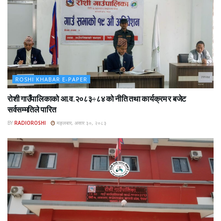
ROSHI KHABAR E-PAPER
रोशी गाउँपालिकाको आ.व.२०८३÷८४ को नीति तथा कार्यक्रम र बजेट
सर्वसम्मतिले पारित
BY
RADIOROSHI
मङ्लबार, असार ३०, २०८३