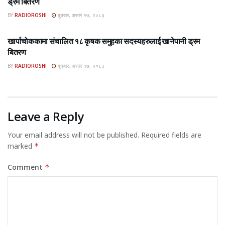
ड्रम बितरण
BY
RADIOROSHI
बुधबार, असार १७, २०८३
ROSHI KHABAR E-PAPER
खार्पाचोककामा संचालित १८ कृषक समुहका सदस्यहरुलाई खानेपानी ड्रम
बितरण
BY
RADIOROSHI
बुधबार, असार १७, २०८३
Leave a Reply
Your email address will not be published.
Required fields are
marked
*
Comment
*