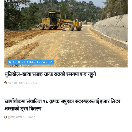
ROSHI KHABAR E-PAPER
धुलिखेल–खावा सडक खण्ड रातको समयमा बन्द नहुने
मङ्लबार, असार २३, २०८३
ROSHI KHABAR E-PAPER
खार्पाचोकमा संचालित १८ कृषक समुहका सदस्यहरुलाई हजार लिटर
क्षमताको ड्रम बितरण
बुधबार, असार १७, २०८३
ROSHI KHABAR E-PAPER