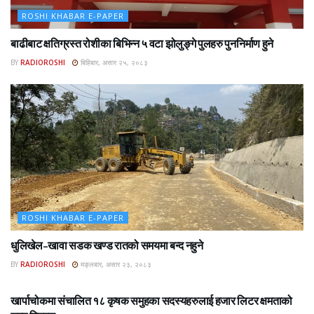
ROSHI KHABAR E-PAPER
बाढीबाट क्षतिग्रस्त रोशीका बिभिन्न ५ वटा झोलुङ्गे पुलहरु पुननिर्माण हुने
BY
RADIOROSHI
बिहिबार, असार २५, २०८३
ROSHI KHABAR E-PAPER
धुलिखेल–खावा सडक खण्ड रातको समयमा बन्द नहुने
BY
RADIOROSHI
मङ्लबार, असार २३, २०८३
ROSHI KHABAR E-PAPER
खार्पाचोकमा संचालित १८ कृषक समुहका सदस्यहरुलाई हजार लिटर क्षमताको