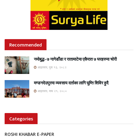
Recommended
नमोबुद्ध–७ नागेडाँडा र रातामाटेमा एकैरात ७ घरहरुमा चोरी
आइतवार, पुस १३, २०८२
मण्डनदेउपुरमा व्यवसाय दर्ताका लागि घुम्ति शिविर हुदै
आइतवार, माघ २१, २०८०
Categories
ROSHI KHABAR E-PAPER