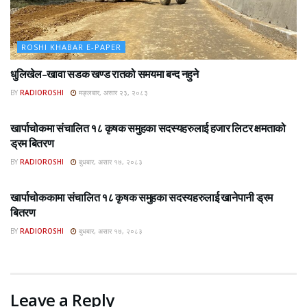
ROSHI KHABAR E-PAPER
धुलिखेल–खावा सडक खण्ड रातको समयमा बन्द नहुने
BY
RADIOROSHI
मङ्लबार, असार २३, २०८३
ROSHI KHABAR E-PAPER
खार्पाचोकमा संचालित १८ कृषक समुहका सदस्यहरुलाई हजार लिटर क्षमताको
ड्रम बितरण
BY
RADIOROSHI
बुधबार, असार १७, २०८३
ROSHI KHABAR E-PAPER
खार्पाचोककामा संचालित १८ कृषक समुहका सदस्यहरुलाई खानेपानी ड्रम
बितरण
BY
RADIOROSHI
बुधबार, असार १७, २०८३
Leave a Reply