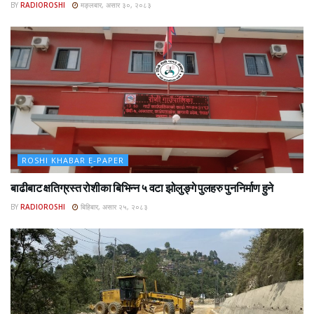
BY
RADIOROSHI
मङ्लबार, असार ३०, २०८३
ROSHI KHABAR E-PAPER
बाढीबाट क्षतिग्रस्त रोशीका बिभिन्न ५ वटा झोलुङ्गे पुलहरु पुननिर्माण हुने
BY
RADIOROSHI
बिहिबार, असार २५, २०८३