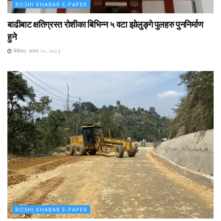
ROSHI KHABAR E-PAPER
बाढीबाट क्षतिग्रस्त रोशीका बिभिन्न ५ वटा झोलुङ्गे पुलहरु पुननिर्माण
हुने
बिहिबार, असार २५, २०८३
ROSHI KHABAR E-PAPER