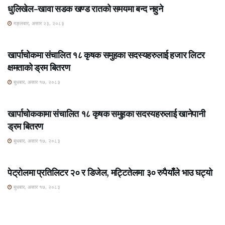
धुलिखेल–खावा सडक खण्ड रातको समयमा बन्द नहुने
मङ्लबार, असार २३, २०८३
ROSHI KHABAR E-PAPER
खार्पाचोकमा संचालित १८ कृषक समुहका सदस्यहरुलाई हजार लिटर
क्षमताको ड्रम बितरण
बुधबार, असार १७, २०८३
ROSHI KHABAR E-PAPER
खार्पाचोककामा संचालित १८ कृषक समुहका सदस्यहरुलाई खानेपानी
ड्रम बितरण
बुधबार, असार १७, २०८३
ROSHI KHABAR E-PAPER
पेट्रोलमा प्रतिलिटर २० र डिजेल, मट्टितेलमा ३० रुपैयाँले भाउ घट्यो
बुधबार, असार १७, २०८३