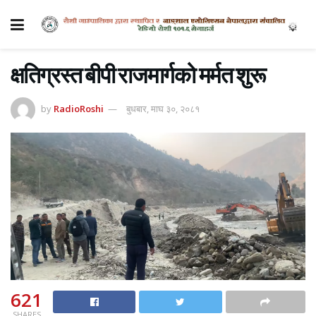
क्षतिग्रस्त बीपी राजमार्गको मर्मत शुरू
by
RadioRoshi
बुधबार, माघ ३०, २०८१
621
SHARES