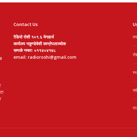
Contact Us
Us
रेडियो रोशी १०१.६ मेगाहर्ज
तप
कार्यलय भकुण्डेबेशी काभ्रेपलाञ्चोक
सम्पर्क नम्बरः ०११४०४१७८
रो
email: radioroshi@gmail.com
खि
स्
ट
सा
वटा
र
रा