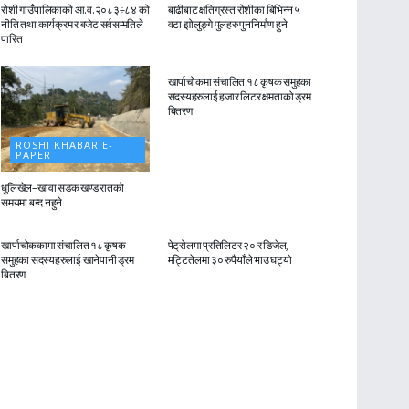
रोशी गाउँपालिकाको आ.व.२०८३÷८४ को
बाढीबाट क्षतिग्रस्त रोशीका बिभिन्न ५
नीति तथा कार्यक्रम र बजेट सर्वसम्मतिले
वटा झोलुङ्गे पुलहरु पुननिर्माण हुने
पारित
ROSHI KHABAR E-
PAPER
खार्पाचोकमा संचालित १८ कृषक समुहका
सदस्यहरुलाई हजार लिटर क्षमताको ड्रम
बितरण
ROSHI KHABAR E-
PAPER
धुलिखेल–खावा सडक खण्ड रातको
समयमा बन्द नहुने
ROSHI KHABAR E-
ROSHI KHABAR E-
PAPER
PAPER
खार्पाचोककामा संचालित १८ कृषक
पेट्रोलमा प्रतिलिटर २० र डिजेल,
समुहका सदस्यहरुलाई खानेपानी ड्रम
मट्टितेलमा ३० रुपैयाँले भाउ घट्यो
बितरण