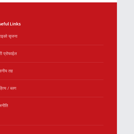
eful Links
ाइको सृजना
शी प्रोफाईल
थानीय तह
हित्य / ब्लग
जनीति