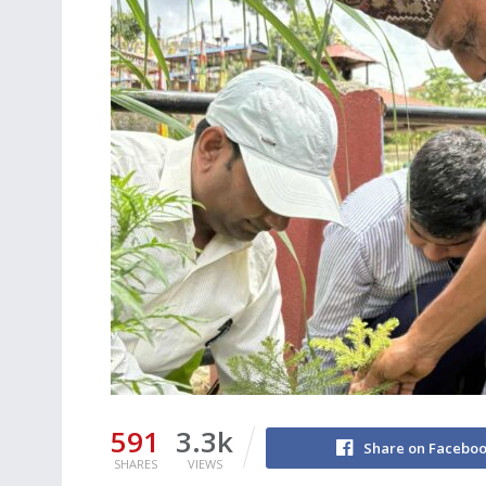
591
3.3k
Share on Facebo
SHARES
VIEWS