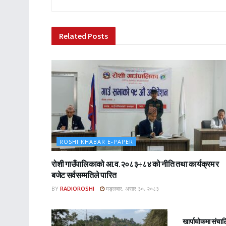
Related
Posts
ROSHI KHABAR E-PAPER
रोशी गाउँपालिकाको आ.व.२०८३÷८४ को नीति तथा कार्यक्रम र
बजेट सर्वसम्मतिले पारित
BY
RADIOROSHI
मङ्लबार, असार ३०, २०८३
ROSHI KHA
खार्पाचोकमा संचा