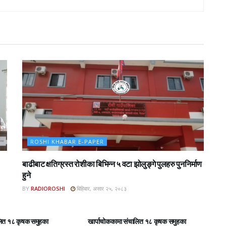
ROSHI KHABAR E-PAPER
बाढीबाट क्षतिग्रस्त रोशीका बिभिन्न ५ वटा झोलुङ्गे पुलहरु पुननिर्माण
हुने
BY
RADIOROSHI
बिहिबार, असार २५, २०८३
BAR E-PAPER
ROSHI KHABAR E-PAPER
लित १८ कृषक समुहका
खार्पाचोककामा संचालित १८ कृषक समुहका