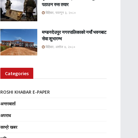
पठाउन रुस तयार
बिहिबार, फाल्गुन ३, २०८०
मण्डनदेउपुर नगरपालिकाको नयाँ भवनबाट
सेवा शुभारम्भ
बिहिबार, अशोज ४, २०८०
Categories
ROSHI KHABAR E-PAPER
अन्तरबार्ता
अपराध
काभ्रे खबर