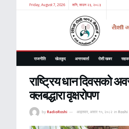
Friday, August 7, 2026
शनि, साउन २३, २०८३
राजनीति
खेलकुद
अन्तरबार्ता
रोशी खबर
सहका
राष्ट्रिय धान दिवसको अव
क्लबद्धारा वृक्षरोपण
by
RadioRoshi
आइतवार, असार १५, २०८२
in
Roshi