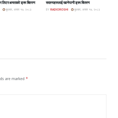
 लिटर क्षमताको ड्रम बितरण
सदस्यहरुलाई खानेपानी ड्रम बितरण
बुधबार, असार १७, २०८३
BY
RADIOROSHI
बुधबार, असार १७, २०८३
elds are marked
*