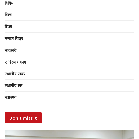
विविध
विश्व
शिक्षा
समाज चित्र
सहकारी
साहित्य / ब्लग
स्थानीय खबर
स्थानीय तह
स्वास्थ्य
Don't miss it