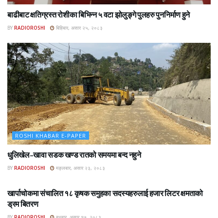
बाढीबाट क्षतिग्रस्त रोशीका बिभिन्न ५ वटा झोलुङ्गे पुलहरु पुननिर्माण हुने
BY
RADIOROSHI
बिहिबार, असार २५, २०८३
ROSHI KHABAR E-PAPER
धुलिखेल–खावा सडक खण्ड रातको समयमा बन्द नहुने
BY
RADIOROSHI
मङ्लबार, असार २३, २०८३
ROSHI KHABAR E-PAPER
खार्पाचोकमा संचालित १८ कृषक समुहका सदस्यहरुलाई हजार लिटर क्षमताको
ड्रम बितरण
BY
RADIOROSHI
बुधबार, असार १७, २०८३