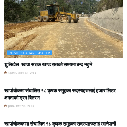
ROSHI KHABAR E-PAPER
धुलिखेल–खावा सडक खण्ड रातको समयमा बन्द नहुने
मङ्लबार, असार २३, २०८३
ROSHI KHABAR E-PAPER
खार्पाचोकमा संचालित १८ कृषक समुहका सदस्यहरुलाई हजार लिटर
क्षमताको ड्रम बितरण
बुधबार, असार १७, २०८३
ROSHI KHABAR E-PAPER
खार्पाचोककामा संचालित १८ कृषक समुहका सदस्यहरुलाई खानेपानी