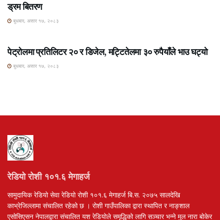
ड्रम बितरण
बुधबार, असार १७, २०८३
ROSHI KHABAR E-PAPER
पेट्रोलमा प्रतिलिटर २० र डिजेल, मट्टितेलमा ३० रुपैयाँले भाउ घट्यो
बुधबार, असार १७, २०८३
रेडियो रोशी १०१.६ मेगाहर्ज
सामुदायिक रेडियो सेवा रेडियो रोशी १०१.६ मेगाहर्ज बि.स. २०७५ सालदेखि
काभ्रेजिल्लामा संचालित रहेको छ । रोशी गाउँपालिका द्वारा स्थापित र नाङ्शाल
एसोसिएसन नेपालद्वारा संचालित यश रेडियोले समृद्धिको लागि सञ्चार भन्ने मुल नारा बोकेर