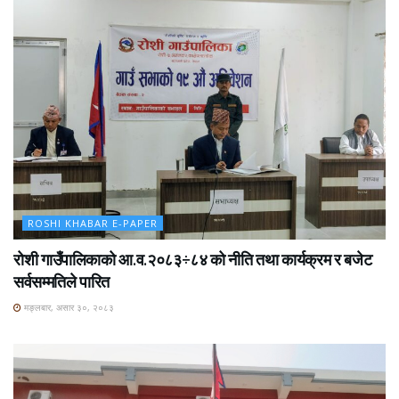
ROSHI KHABAR E-PAPER
रोशी गाउँपालिकाको आ.व.२०८३÷८४ को नीति तथा कार्यक्रम र बजेट
सर्वसम्मतिले पारित
मङ्लबार, असार ३०, २०८३