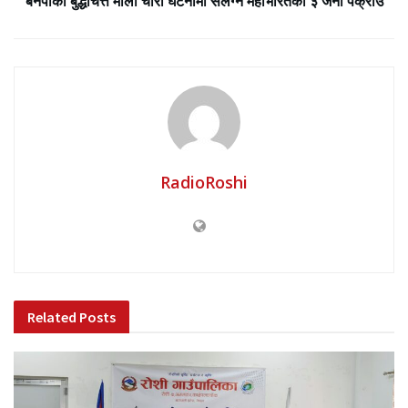
बनेपाको बुद्धचित्त माला चोरी घटनामा संलग्न महाभारतका ३ जना पक्राउ
RadioRoshi
Related
Posts