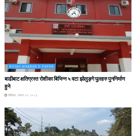
ROSHI KHABAR E-PAPER
बाढीबाट क्षतिग्रस्त रोशीका बिभिन्न ५ वटा झोलुङ्गे पुलहरु पुननिर्माण
हुने
बिहिबार, असार २५, २०८३