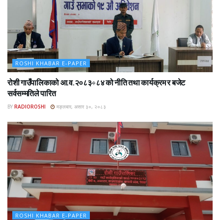
ROSHI KHABAR E-PAPER
रोशी गाउँपालिकाको आ.व.२०८३÷८४ को नीति तथा कार्यक्रम र बजेट
सर्वसम्मतिले पारित
BY
RADIOROSHI
मङ्लबार, असार ३०, २०८३
ROSHI KHABAR E-PAPER