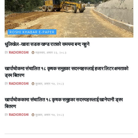
ROSHI KHABAR E-PAPER
धुलिखेल–खावा सडक खण्ड रातको समयमा बन्द नहुने
BY
RADIOROSHI
मङ्लबार, असार २३, २०८३
ROSHI KHABAR E-PAPER
खार्पाचोकमा संचालित १८ कृषक समुहका सदस्यहरुलाई हजार लिटर क्षमताको
ड्रम बितरण
BY
RADIOROSHI
बुधबार, असार १७, २०८३
ROSHI KHABAR E-PAPER
खार्पाचोककामा संचालित १८ कृषक समुहका सदस्यहरुलाई खानेपानी ड्रम
बितरण
BY
RADIOROSHI
बुधबार, असार १७, २०८३