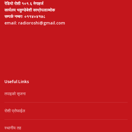
रेडियो रोशी १०१.६ मेगाहर्ज
कार्यलय भकुण्डेबेशी काभ्रेपलाञ्चोक
सम्पर्क नम्बरः ०११४०४१७८
email: radioroshi@gmail.com
Useful Links
तपाइको सृजना
रोशी प्रोफाईल
स्थानीय तह