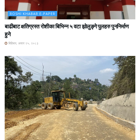
ROSHI KHABAR E-PAPER
बाढीबाट क्षतिग्रस्त रोशीका बिभिन्न ५ वटा झोलुङ्गे पुलहरु पुननिर्माण
हुने
बिहिबार, असार २५, २०८३