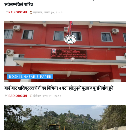
सर्वसम्मतिले पारित
BY
RADIOROSHI
मङ्लबार, असार ३०, २०८३
ROSHI KHABAR E-PAPER
बाढीबाट क्षतिग्रस्त रोशीका बिभिन्न ५ वटा झोलुङ्गे पुलहरु पुननिर्माण हुने
BY
RADIOROSHI
बिहिबार, असार २५, २०८३