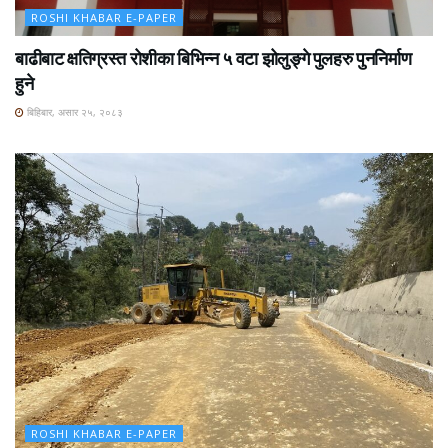
ROSHI KHABAR E-PAPER
बाढीबाट क्षतिग्रस्त रोशीका बिभिन्न ५ वटा झोलुङ्गे पुलहरु पुननिर्माण
हुने
बिहिबार, असार २५, २०८३
ROSHI KHABAR E-PAPER