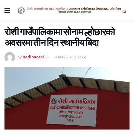
रोशी गाउँपालिकामा सोनाम ल्होछारको
अवसरमा तीन दिन स्थानीय बिदा
by
RadioRoshi
आइतवार, माघ ४, २०८२