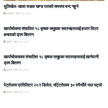
धुलिखेल–खावा सडक खण्ड रातको समयमा बन्द नहुने
मङ्लबार, असार २३, २०८३
ROSHI KHABAR E-PAPER
खार्पाचोकमा संचालित १८ कृषक समुहका सदस्यहरुलाई हजार लिटर
क्षमताको ड्रम बितरण
बुधबार, असार १७, २०८३
ROSHI KHABAR E-PAPER
खार्पाचोककामा संचालित १८ कृषक समुहका सदस्यहरुलाई खानेपानी
ड्रम बितरण
बुधबार, असार १७, २०८३
ROSHI KHABAR E-PAPER
पेट्रोलमा प्रतिलिटर २० र डिजेल, मट्टितेलमा ३० रुपैयाँले भाउ घट्यो
बुधबार, असार १७, २०८३