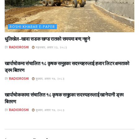
ROSHI KHABAR E-PAPER
धुलिखेल–खावा सडक खण्ड रातको समयमा बन्द नहुने
BY
RADIOROSHI
मङ्लबार, असार २३, २०८३
ROSHI KHABAR E-PAPER
खार्पाचोकमा संचालित १८ कृषक समुहका सदस्यहरुलाई हजार लिटर क्षमताको
ड्रम बितरण
BY
RADIOROSHI
बुधबार, असार १७, २०८३
ROSHI KHABAR E-PAPER
खार्पाचोककामा संचालित १८ कृषक समुहका सदस्यहरुलाई खानेपानी ड्रम
बितरण
BY
RADIOROSHI
बुधबार, असार १७, २०८३