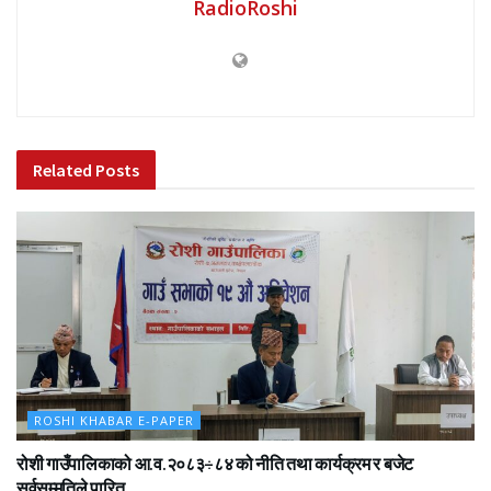
RadioRoshi
Related
Posts
ROSHI KHABAR E-PAPER
रोशी गाउँपालिकाको आ.व.२०८३÷८४ को नीति तथा कार्यक्रम र बजेट
सर्वसम्मतिले पारित