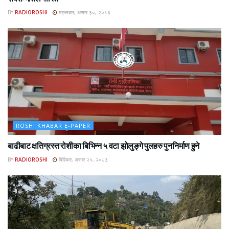
BY
RADIOROSHI
मङ्लबार, असार ३०, २०८३
ROSHI KHABAR E-PAPER
बाढीबाट क्षतिग्रस्त रोशीका बिभिन्न ५ वटा झोलुङ्गे पुलहरु पुननिर्माण हुने
BY
RADIOROSHI
बिहिबार, असार २५, २०८३