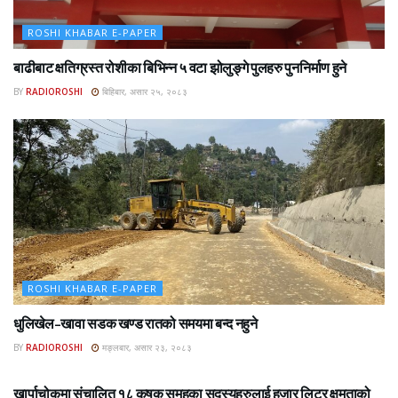
ROSHI KHABAR E-PAPER
बाढीबाट क्षतिग्रस्त रोशीका बिभिन्न ५ वटा झोलुङ्गे पुलहरु पुननिर्माण हुने
BY
RADIOROSHI
बिहिबार, असार २५, २०८३
ROSHI KHABAR E-PAPER
धुलिखेल–खावा सडक खण्ड रातको समयमा बन्द नहुने
BY
RADIOROSHI
मङ्लबार, असार २३, २०८३
ROSHI KHABAR E-PAPER
खार्पाचोकमा संचालित १८ कृषक समुहका सदस्यहरुलाई हजार लिटर क्षमताको