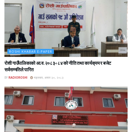
ROSHI KHABAR E-PAPER
रोशी गाउँपालिकाको आ.व.२०८३÷८४ को नीति तथा कार्यक्रम र बजेट
सर्वसम्मतिले पारित
BY
RADIOROSHI
मङ्लबार, असार ३०, २०८३