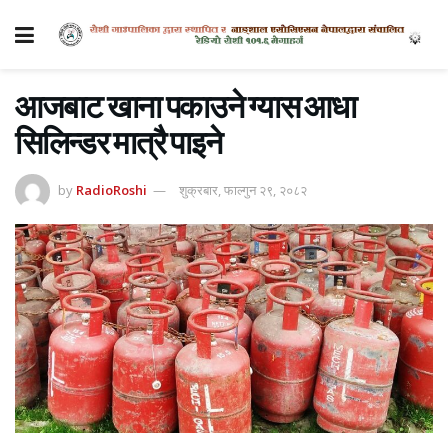
आजबाट खाना पकाउने ग्यास आधा
सिलिन्डर मात्रै पाइने
by
RadioRoshi
शुक्रबार, फाल्गुन २९, २०८२