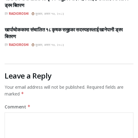
ड्रम बितरण
BY
RADIOROSHI
बुधबार, असार १७, २०८३
ROSHI KHABAR E-PAPER
खार्पाचोककामा संचालित १८ कृषक समुहका सदस्यहरुलाई खानेपानी ड्रम
बितरण
BY
RADIOROSHI
बुधबार, असार १७, २०८३
Leave a Reply
Your email address will not be published.
Required fields are
marked
*
Comment
*