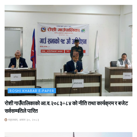
ROSHI KHABAR E-PAPER
रोशी गाउँपालिकाको आ.व.२०८३÷८४ को नीति तथा कार्यक्रम र बजेट
सर्वसम्मतिले पारित
मङ्लबार, असार ३०, २०८३