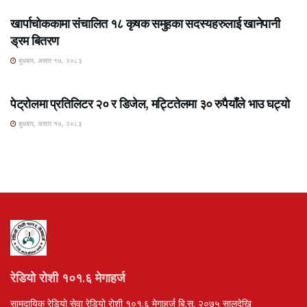
खार्पाचोककामा संचालित १८ कृषक समुहका सदस्यहरुलाई खानेपानी
ड्रम बितरण
बुधबार, असार १७, २०८३
ROSHI KHABAR E-PAPER
पेट्रोलमा प्रतिलिटर २० र डिजेल, मट्टितेलमा ३० रुपैयाँले भाउ घट्यो
बुधबार, असार १७, २०८३
रेडियो रोशी १०१.६ मेगाहर्ज
सामुदायिक रेडियो सेवा रेडियो रोशी १०१.६ मेगाहर्ज बि.स. २०७५ सालदेखि