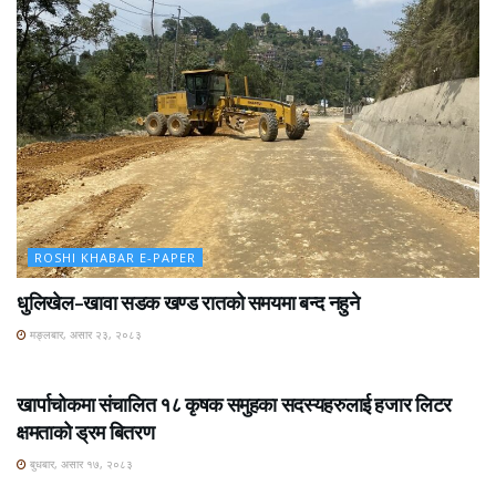
ROSHI KHABAR E-PAPER
धुलिखेल–खावा सडक खण्ड रातको समयमा बन्द नहुने
मङ्लबार, असार २३, २०८३
ROSHI KHABAR E-PAPER
खार्पाचोकमा संचालित १८ कृषक समुहका सदस्यहरुलाई हजार लिटर
क्षमताको ड्रम बितरण
बुधबार, असार १७, २०८३
ROSHI KHABAR E-PAPER