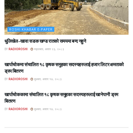
ROSHI KHABAR E-PAPER
धुलिखेल–खावा सडक खण्ड रातको समयमा बन्द नहुने
BY
RADIOROSHI
मङ्लबार, असार २३, २०८३
ROSHI KHABAR E-PAPER
खार्पाचोकमा संचालित १८ कृषक समुहका सदस्यहरुलाई हजार लिटर क्षमताको
ड्रम बितरण
BY
RADIOROSHI
बुधबार, असार १७, २०८३
ROSHI KHABAR E-PAPER
खार्पाचोककामा संचालित १८ कृषक समुहका सदस्यहरुलाई खानेपानी ड्रम
बितरण
BY
RADIOROSHI
बुधबार, असार १७, २०८३