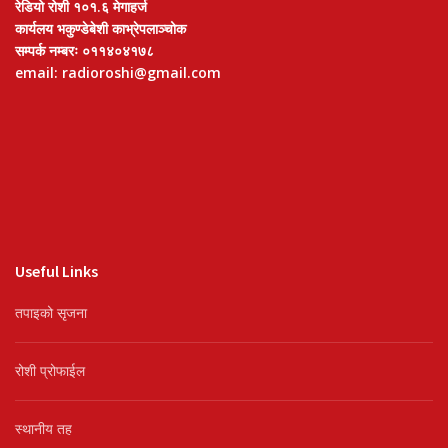
रेडियो रोशी १०१.६ मेगाहर्ज
कार्यलय भकुण्डेबेशी काभ्रेपलाञ्चोक
सम्पर्क नम्बरः ०११४०४१७८
email: radioroshi@gmail.com
Useful Links
तपाइको सृजना
रोशी प्रोफाईल
स्थानीय तह