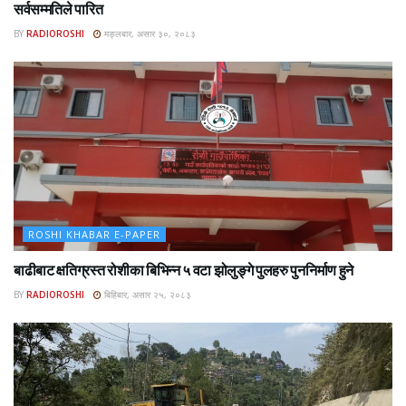
सर्वसम्मतिले पारित
BY
RADIOROSHI
मङ्लबार, असार ३०, २०८३
ROSHI KHABAR E-PAPER
बाढीबाट क्षतिग्रस्त रोशीका बिभिन्न ५ वटा झोलुङ्गे पुलहरु पुननिर्माण हुने
BY
RADIOROSHI
बिहिबार, असार २५, २०८३