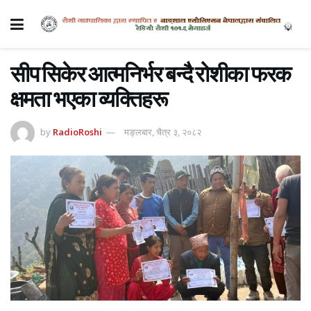
सीप सिकेर आत्मनिर्भर बन्दै रोशीका फरक
क्षमता भएका व्यक्तिहरू
by
RadioRoshi
मङ्लबार, चैत्र ३, २०८२