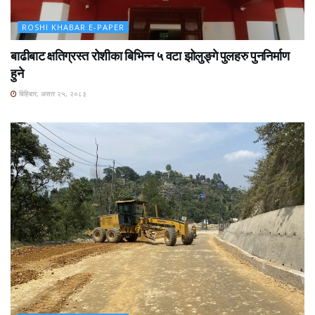
ROSHI KHABAR E-PAPER
बाढीबाट क्षतिग्रस्त रोशीका बिभिन्न ५ वटा झोलुङ्गे पुलहरु पुननिर्माण
हुने
बिहिबार, असार २५, २०८३