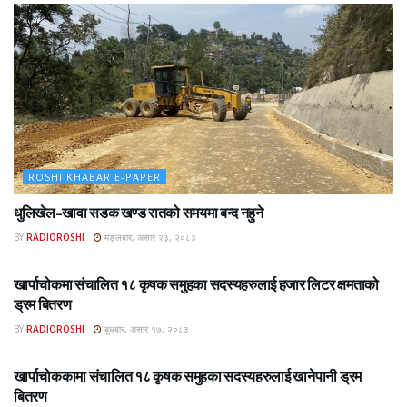
ROSHI KHABAR E-PAPER
धुलिखेल–खावा सडक खण्ड रातको समयमा बन्द नहुने
BY
RADIOROSHI
मङ्लबार, असार २३, २०८३
ROSHI KHABAR E-PAPER
खार्पाचोकमा संचालित १८ कृषक समुहका सदस्यहरुलाई हजार लिटर क्षमताको
ड्रम बितरण
BY
RADIOROSHI
बुधबार, असार १७, २०८३
ROSHI KHABAR E-PAPER
खार्पाचोककामा संचालित १८ कृषक समुहका सदस्यहरुलाई खानेपानी ड्रम
बितरण