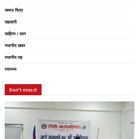
समाज चित्र
सहकारी
साहित्य / ब्लग
स्थानीय खबर
स्थानीय तह
स्वास्थ्य
Don't miss it