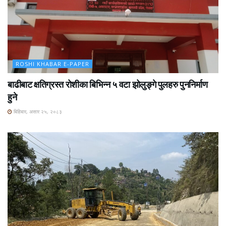
ROSHI KHABAR E-PAPER
बाढीबाट क्षतिग्रस्त रोशीका बिभिन्न ५ वटा झोलुङ्गे पुलहरु पुननिर्माण
हुने
बिहिबार, असार २५, २०८३