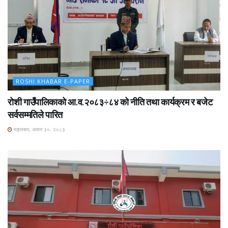
ROSHI KHABAR E-PAPER
रोशी गाउँपालिकाको आ.व.२०८३÷८४ को नीति तथा कार्यक्रम र बजेट
सर्वसम्मतिले पारित
मङ्लबार, असार ३०, २०८३