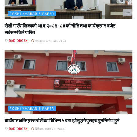
ROSHI KHABAR E-PAPER
रोशी गाउँपालिकाको आ.व.२०८३÷८४ को नीति तथा कार्यक्रम र बजेट
सर्वसम्मतिले पारित
BY
RADIOROSHI
मङ्लबार, असार ३०, २०८३
ROSHI KHABAR E-PAPER
बाढीबाट क्षतिग्रस्त रोशीका बिभिन्न ५ वटा झोलुङ्गे पुलहरु पुननिर्माण हुने
BY
RADIOROSHI
बिहिबार, असार २५, २०८३