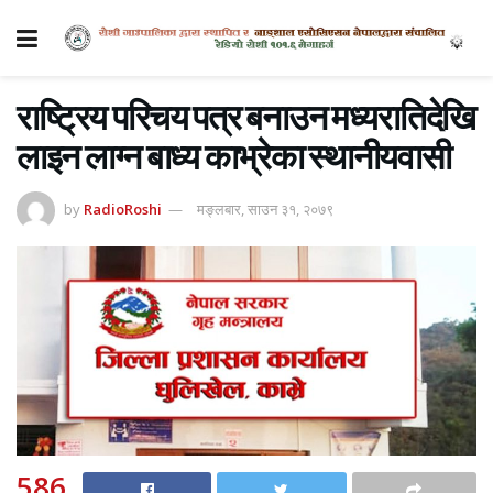
राष्ट्रिय परिचय पत्र बनाउन मध्यरातिदेखि
लाइन लाग्न बाध्य काभ्रेका स्थानीयवासी
by
RadioRoshi
मङ्लबार, साउन ३१, २०७९
586