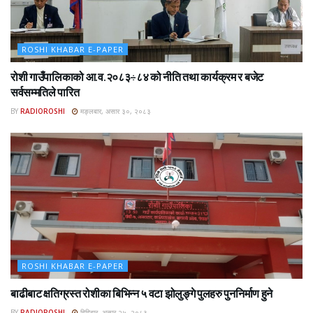
ROSHI KHABAR E-PAPER
रोशी गाउँपालिकाको आ.व.२०८३÷८४ को नीति तथा कार्यक्रम र बजेट
सर्वसम्मतिले पारित
BY
RADIOROSHI
मङ्लबार, असार ३०, २०८३
ROSHI KHABAR E-PAPER
बाढीबाट क्षतिग्रस्त रोशीका बिभिन्न ५ वटा झोलुङ्गे पुलहरु पुननिर्माण हुने
BY
RADIOROSHI
बिहिबार, असार २५, २०८३