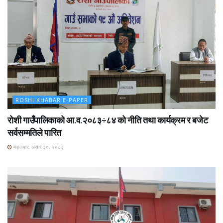
ROSHI KHABAR E-PAPER
रोशी गाउँपालिकाको आ.व.२०८३÷८४ को नीति तथा कार्यक्रम र बजेट
सर्वसम्मतिले पारित
मङ्लबार, असार ३०, २०८३