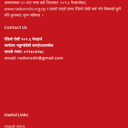
आसपासका २० वटा भन्दा बढी जिलाबाट १०१.६ मेगाहर्जबाट,
www.radioroshi.org.np र हाम्रो पात्रो एपमा रेडियो रोशी सर्च गरेर बिश्वको कुनै
पनि कुनाबाट सुन्न सकिन्छ ।
Contact Us
रेडियो रोशी १०१.६ मेगाहर्ज
कार्यलय भकुण्डेबेशी काभ्रेपलाञ्चोक
सम्पर्क नम्बरः ०११४०४१७८
email: radioroshi@gmail.com
Useful Links
तपाइको सृजना