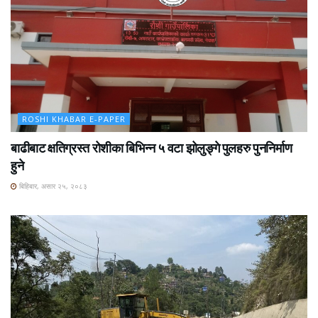
ROSHI KHABAR E-PAPER
बाढीबाट क्षतिग्रस्त रोशीका बिभिन्न ५ वटा झोलुङ्गे पुलहरु पुननिर्माण
हुने
बिहिबार, असार २५, २०८३