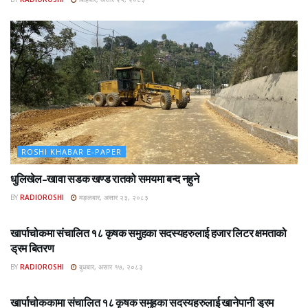
ROSHI KHABAR E-PAPER
धुलिखेल–खावा सडक खण्ड रातको समयमा बन्द नहुने
BY
RADIOROSHI
मङ्लबार, असार २३, २०८३
ROSHI KHABAR E-PAPER
खार्पाचोकमा संचालित १८ कृषक समुहका सदस्यहरुलाई हजार लिटर क्षमताको
ड्रम बितरण
BY
RADIOROSHI
बुधबार, असार १७, २०८३
ROSHI KHABAR E-PAPER
खार्पाचोककामा संचालित १८ कृषक समुहका सदस्यहरुलाई खानेपानी ड्रम