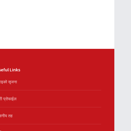
eful Links
ाइको सृजना
शी प्रोफाईल
थानीय तह