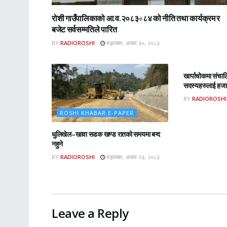
रोशी गाउँपालिकाको आ.व.२०८३÷८४ को नीति तथा कार्यक्रम र
बजेट सर्वसम्मतिले पारित
BY
RADIOROSHI
मङ्लबार, असार ३०, २०८३
ROSHI KHA
खार्पाचोकमा संचा
सदस्यहरुलाई हजार
BY
RADIOROSHI
ROSHI KHABAR E-PAPER
धुलिखेल–खावा सडक खण्ड रातको समयमा बन्द
नहुने
BY
RADIOROSHI
मङ्लबार, असार २३, २०८३
Leave a Reply