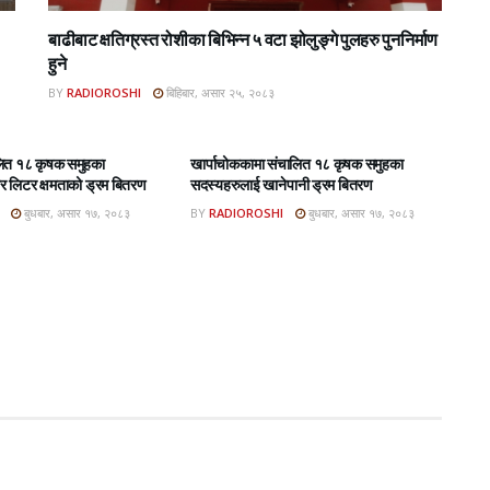
बाढीबाट क्षतिग्रस्त रोशीका बिभिन्न ५ वटा झोलुङ्गे पुलहरु पुननिर्माण
हुने
BY
RADIOROSHI
बिहिबार, असार २५, २०८३
BAR E-PAPER
ROSHI KHABAR E-PAPER
लित १८ कृषक समुहका
खार्पाचोककामा संचालित १८ कृषक समुहका
 लिटर क्षमताको ड्रम बितरण
सदस्यहरुलाई खानेपानी ड्रम बितरण
बुधबार, असार १७, २०८३
BY
RADIOROSHI
बुधबार, असार १७, २०८३