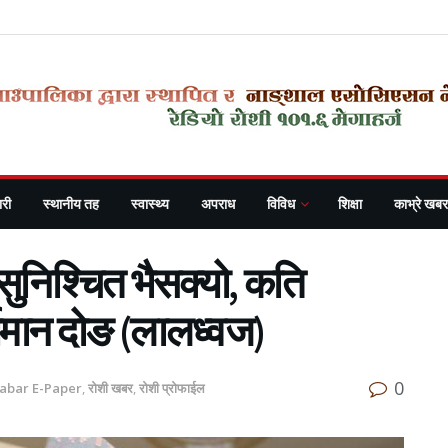
री
स्थानीय तह
स्वास्थ्य
अपराध
विविध
शिक्षा
काभ्रे खबर
सुनिश्चित भैसक्यो, कति
ुर्यमान दोङ (लालध्वज)
0
habar E-Paper
,
रोशी खबर
,
रोशी प्रोफाईल