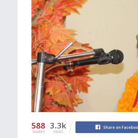
588
3.3k
Share on Facebo
SHARES
VIEWS