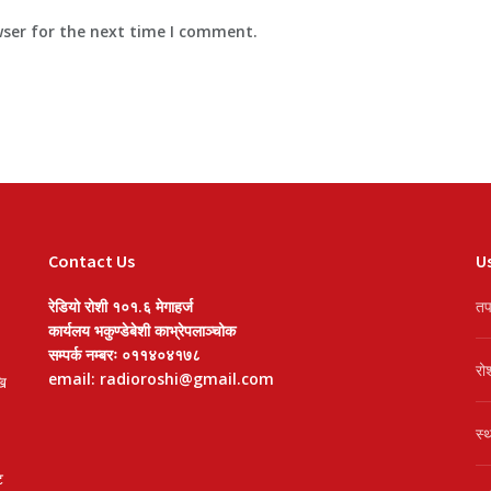
wser for the next time I comment.
Contact Us
Us
रेडियो रोशी १०१.६ मेगाहर्ज
तप
कार्यलय भकुण्डेबेशी काभ्रेपलाञ्चोक
सम्पर्क नम्बरः ०११४०४१७८
रो
email: radioroshi@gmail.com
खि
स्
ट