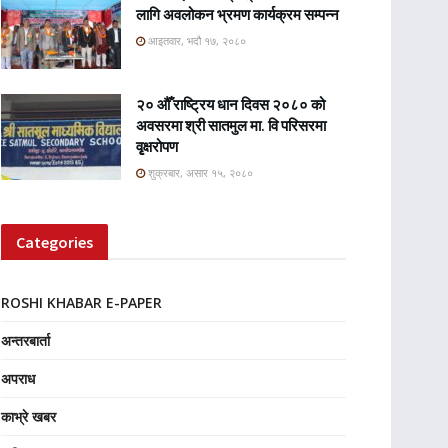
लागि अवलोकन भ्रमण कार्यक्रम सम्पन्न
आइतवार, भदौ १७, २०८०
२० औँ राष्ट्रिय धान दिवस २०८० को
अवसरमा श्री सातमुल मा. वि परिसरमा
वृृक्षरोपण
शुक्रबार, असार १५, २०८०
Categories
ROSHI KHABAR E-PAPER
अन्तरबार्ता
अपराध
काभ्रे खबर