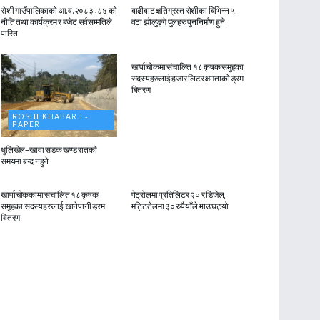
रोशी गाउँपालिकाको आ.व.२०८३÷८४ को
बाढीबाट क्षतिग्रस्त रोशीका बिभिन्न ५
नीति तथा कार्यक्रम र बजेट सर्वसम्मतिले
वटा झोलुङ्गे पुलहरु पुननिर्माण हुने
पारित
ROSHI KHABAR E-
PAPER
खार्पाचोकमा संचालित १८ कृषक समुहका
सदस्यहरुलाई हजार लिटर क्षमताको ड्रम
बितरण
ROSHI KHABAR E-
PAPER
धुलिखेल–खावा सडक खण्ड रातको
समयमा बन्द नहुने
ROSHI KHABAR E-
ROSHI KHABAR E-
PAPER
PAPER
खार्पाचोककामा संचालित १८ कृषक
पेट्रोलमा प्रतिलिटर २० र डिजेल,
समुहका सदस्यहरुलाई खानेपानी ड्रम
मट्टितेलमा ३० रुपैयाँले भाउ घट्यो
बितरण