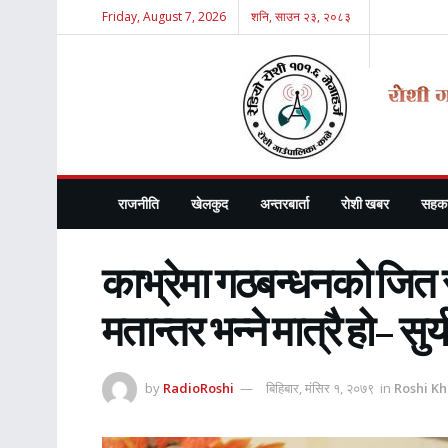
Friday, August 7, 2026
शनि, साउन २३, २०८३
राजनीति
खेलकुद
अन्तरबार्ता
रोशी खबर
सहका
काभ्रेमा गठबन्धनको जित 
मतान्तर भन्ने मात्रै हो– स
by
RadioRoshi
बिहिबार, मंसिर १, २०७९
in
Roshi K