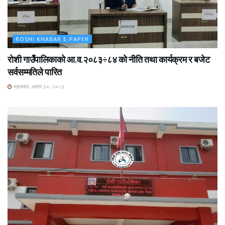
ROSHI KHABAR E-PAPER
रोशी गाउँपालिकाको आ.व.२०८३÷८४ को नीति तथा कार्यक्रम र बजेट
सर्वसम्मतिले पारित
मङ्लबार, असार ३०, २०८३