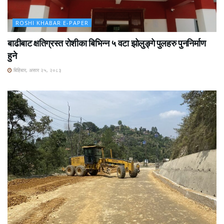
ROSHI KHABAR E-PAPER
बाढीबाट क्षतिग्रस्त रोशीका बिभिन्न ५ वटा झोलुङ्गे पुलहरु पुननिर्माण
हुने
बिहिबार, असार २५, २०८३