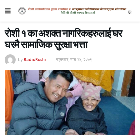
रोशी १ का अशक्त नागरिकहरुलाई घर
घरमै सामाजिक सुरक्षा भत्ता
by
RadioRoshi
मङ्लबार, माघ २४, २०७९