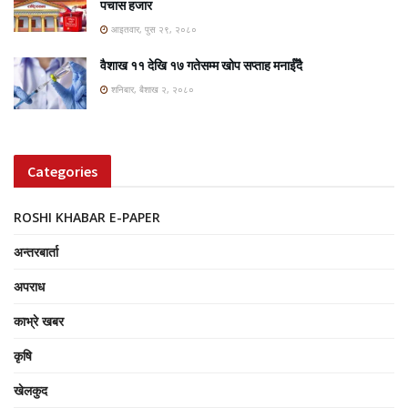
पचास हजार
आइतवार, पुस २९, २०८०
वैशाख ११ देखि १७ गतेसम्म खोप सप्ताह मनाईँदै
शनिबार, बैशाख २, २०८०
Categories
ROSHI KHABAR E-PAPER
अन्तरबार्ता
अपराध
काभ्रे खबर
कृषि
खेलकुद