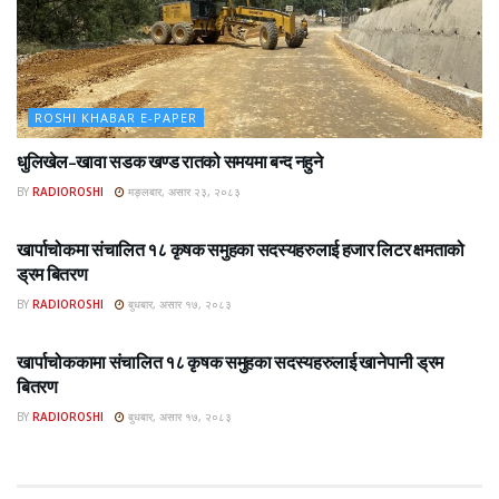
ROSHI KHABAR E-PAPER
धुलिखेल–खावा सडक खण्ड रातको समयमा बन्द नहुने
BY
RADIOROSHI
मङ्लबार, असार २३, २०८३
ROSHI KHABAR E-PAPER
खार्पाचोकमा संचालित १८ कृषक समुहका सदस्यहरुलाई हजार लिटर क्षमताको
ड्रम बितरण
BY
RADIOROSHI
बुधबार, असार १७, २०८३
ROSHI KHABAR E-PAPER
खार्पाचोककामा संचालित १८ कृषक समुहका सदस्यहरुलाई खानेपानी ड्रम
बितरण
BY
RADIOROSHI
बुधबार, असार १७, २०८३