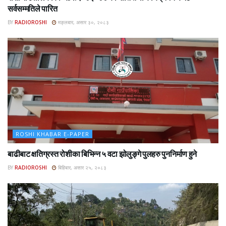
सर्वसम्मतिले पारित
BY
RADIOROSHI
मङ्लबार, असार ३०, २०८३
ROSHI KHABAR E-PAPER
बाढीबाट क्षतिग्रस्त रोशीका बिभिन्न ५ वटा झोलुङ्गे पुलहरु पुननिर्माण हुने
BY
RADIOROSHI
बिहिबार, असार २५, २०८३