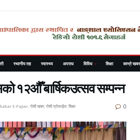
री
स्थानीय तह
स्वास्थ्य
अपराध
विविध
शिक्षा
काभ्रे खबर
्पसको १२औँ बार्षिकउत्सव सम्पन्न
0
Khabar E-Paper
,
रोशी खबर
,
रोशी प्रोफाईल
,
शिक्षा