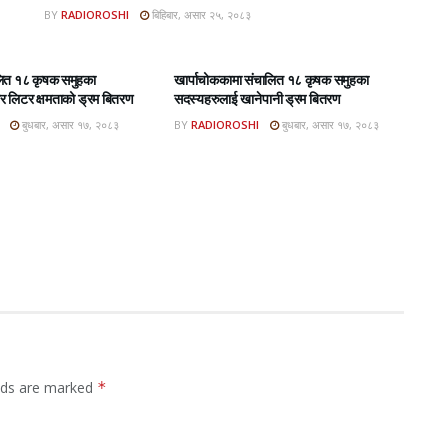
BY
RADIOROSHI
बिहिबार, असार २५, २०८३
BAR E-PAPER
ROSHI KHABAR E-PAPER
लित १८ कृषक समुहका
खार्पाचोककामा संचालित १८ कृषक समुहका
 लिटर क्षमताको ड्रम बितरण
सदस्यहरुलाई खानेपानी ड्रम बितरण
बुधबार, असार १७, २०८३
BY
RADIOROSHI
बुधबार, असार १७, २०८३
elds are marked
*