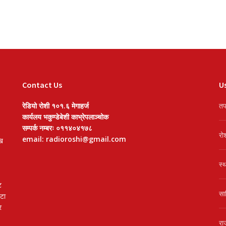
Contact Us
Us
रेडियो रोशी १०१.६ मेगाहर्ज
तप
कार्यलय भकुण्डेबेशी काभ्रेपलाञ्चोक
सम्पर्क नम्बरः ०११४०४१७८
रो
email: radioroshi@gmail.com
खि
स्
ट
सा
वटा
र
रा