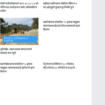
रोशी गाउँपालिकाको आ.व.२०८३÷८४ को
बाढीबाट क्षतिग्रस्त रोशीका बिभिन्न ५
नीति तथा कार्यक्रम र बजेट सर्वसम्मतिले
वटा झोलुङ्गे पुलहरु पुननिर्माण हुने
पारित
ROSHI KHABAR E-
PAPER
खार्पाचोकमा संचालित १८ कृषक समुहका
सदस्यहरुलाई हजार लिटर क्षमताको ड्रम
बितरण
ROSHI KHABAR E-
PAPER
धुलिखेल–खावा सडक खण्ड रातको
समयमा बन्द नहुने
ROSHI KHABAR E-
ROSHI KHABAR E-
PAPER
PAPER
खार्पाचोककामा संचालित १८ कृषक
पेट्रोलमा प्रतिलिटर २० र डिजेल,
समुहका सदस्यहरुलाई खानेपानी ड्रम
मट्टितेलमा ३० रुपैयाँले भाउ घट्यो
बितरण