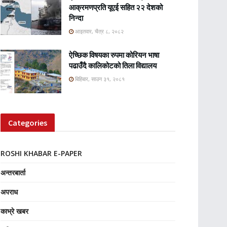
आक्रमणप्रति यूएई सहित २२ देशको
निन्दा
आइतवार, चैत्र ८, २०८२
ऐच्छिक विषयका रुपमा कोरियन भाषा
पढाउँदै कालिकोटको तिला विद्यालय
बिहिबार, साउन ३१, २०८१
Categories
ROSHI KHABAR E-PAPER
अन्तरबार्ता
अपराध
काभ्रे खबर