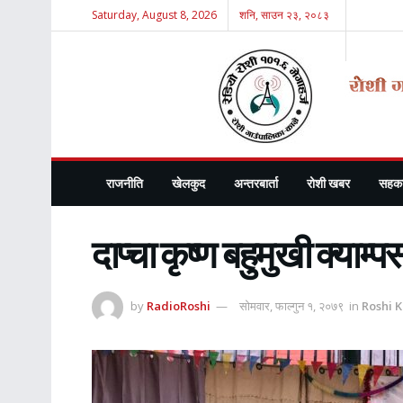
Saturday, August 8, 2026
शनि, साउन २३, २०८३
राजनीति
खेलकुद
अन्तरबार्ता
रोशी खबर
सहका
दाप्चा कृष्ण बहुमुखी क्याम
by
RadioRoshi
सोमवार, फाल्गुन १, २०७९
in
Roshi 