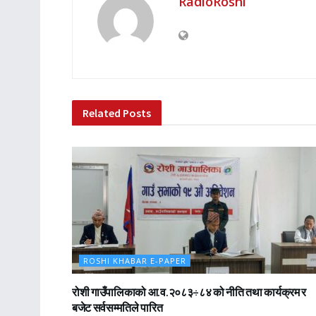
RadioRoshi
Related
Posts
ROSHI KHABAR E-PAPER
रोशी गाउँपालिकाको आ.व.२०८३÷८४ को नीति तथा कार्यक्रम र
बजेट सर्वसम्मतिले पारित