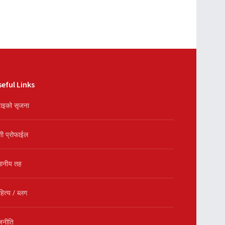
eful Links
ाइको सृजना
शी प्रोफाईल
थानीय तह
हित्य / ब्लग
जनीति