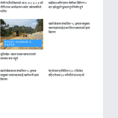
रोशी गाउँपालिकाको आ.व.२०८३÷८४ को
बाढीबाट क्षतिग्रस्त रोशीका बिभिन्न ५
नीति तथा कार्यक्रम र बजेट सर्वसम्मतिले
वटा झोलुङ्गे पुलहरु पुननिर्माण हुने
पारित
ROSHI KHABAR E-
PAPER
खार्पाचोकमा संचालित १८ कृषक समुहका
सदस्यहरुलाई हजार लिटर क्षमताको ड्रम
बितरण
ROSHI KHABAR E-
PAPER
धुलिखेल–खावा सडक खण्ड रातको
समयमा बन्द नहुने
ROSHI KHABAR E-
ROSHI KHABAR E-
PAPER
PAPER
खार्पाचोककामा संचालित १८ कृषक
पेट्रोलमा प्रतिलिटर २० र डिजेल,
समुहका सदस्यहरुलाई खानेपानी ड्रम
मट्टितेलमा ३० रुपैयाँले भाउ घट्यो
बितरण