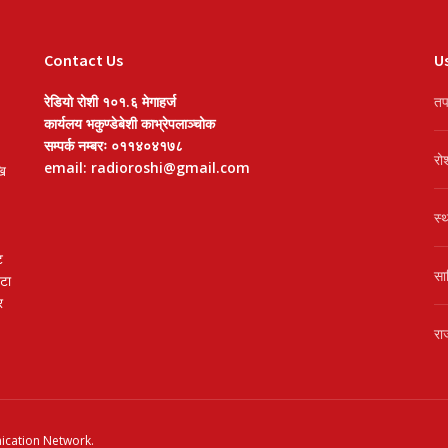
Contact Us
Us
रेडियो रोशी १०१.६ मेगाहर्ज
तप
कार्यलय भकुण्डेबेशी काभ्रेपलाञ्चोक
सम्पर्क नम्बरः ०११४०४१७८
रो
email: radioroshi@gmail.com
खि
स्
ट
सा
वटा
र
रा
cation Network
.