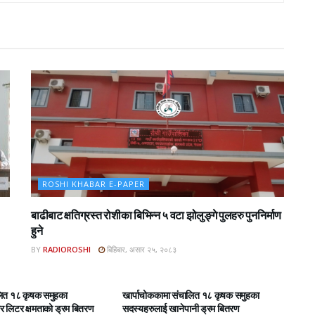
ROSHI KHABAR E-PAPER
बाढीबाट क्षतिग्रस्त रोशीका बिभिन्न ५ वटा झोलुङ्गे पुलहरु पुननिर्माण
हुने
BY
RADIOROSHI
बिहिबार, असार २५, २०८३
BAR E-PAPER
ROSHI KHABAR E-PAPER
लित १८ कृषक समुहका
खार्पाचोककामा संचालित १८ कृषक समुहका
 लिटर क्षमताको ड्रम बितरण
सदस्यहरुलाई खानेपानी ड्रम बितरण