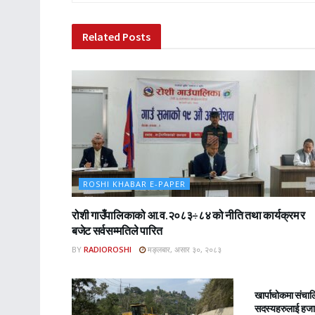
Related
Posts
ROSHI KHABAR E-PAPER
रोशी गाउँपालिकाको आ.व.२०८३÷८४ को नीति तथा कार्यक्रम र
बजेट सर्वसम्मतिले पारित
BY
RADIOROSHI
मङ्लबार, असार ३०, २०८३
ROSHI KHA
खार्पाचोकमा संचा
सदस्यहरुलाई हजार