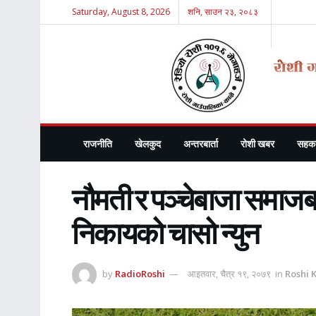
Saturday, August 8, 2026
शनि, साउन २३, २०८३
राजनीति
खेलकुद
अन्तरबार्ता
रोशी खबर
सहका
नौमती र पञ्चेबाजा समाजबा
निकायको चासो न्युन
by
RadioRoshi
आइतवार, चैत्र १९, २०७९
in
Roshi 