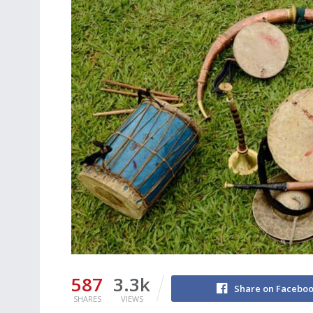
587
3.3k
Share on Facebo
SHARES
VIEWS