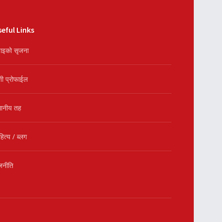
eful Links
ाइको सृजना
शी प्रोफाईल
थानीय तह
हित्य / ब्लग
जनीति