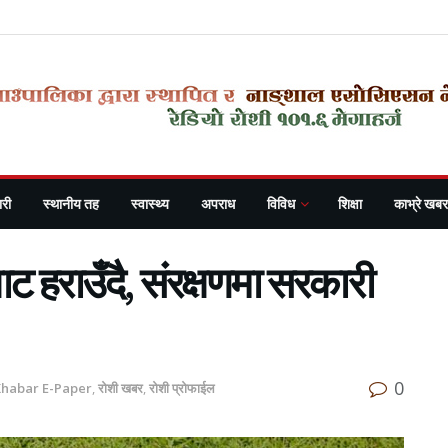
री
स्थानीय तह
स्वास्थ्य
अपराध
विविध
शिक्षा
काभ्रे खबर
ट हराउँदै, संरक्षणमा सरकारी
0
Khabar E-Paper
,
रोशी खबर
,
रोशी प्रोफाईल