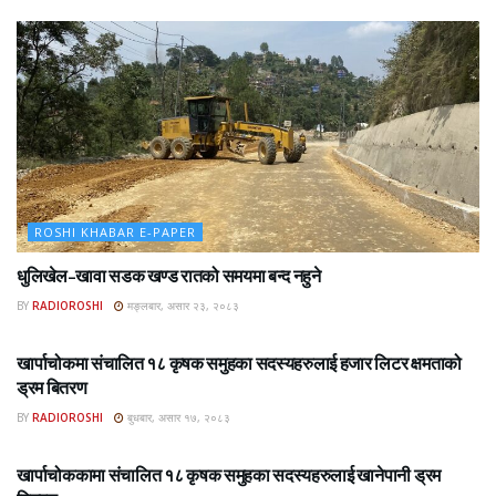
ROSHI KHABAR E-PAPER
धुलिखेल–खावा सडक खण्ड रातको समयमा बन्द नहुने
BY
RADIOROSHI
मङ्लबार, असार २३, २०८३
ROSHI KHABAR E-PAPER
खार्पाचोकमा संचालित १८ कृषक समुहका सदस्यहरुलाई हजार लिटर क्षमताको
ड्रम बितरण
BY
RADIOROSHI
बुधबार, असार १७, २०८३
ROSHI KHABAR E-PAPER
खार्पाचोककामा संचालित १८ कृषक समुहका सदस्यहरुलाई खानेपानी ड्रम