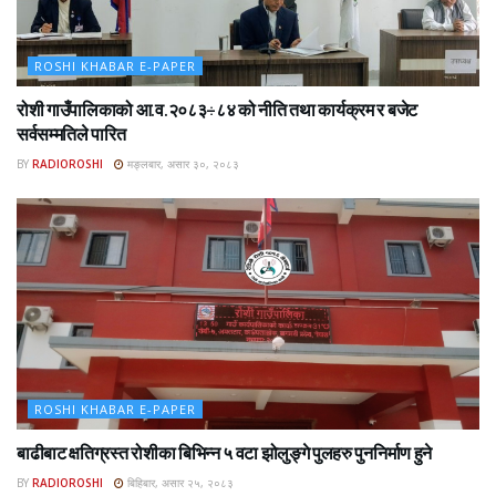
ROSHI KHABAR E-PAPER
रोशी गाउँपालिकाको आ.व.२०८३÷८४ को नीति तथा कार्यक्रम र बजेट
सर्वसम्मतिले पारित
BY
RADIOROSHI
मङ्लबार, असार ३०, २०८३
ROSHI KHABAR E-PAPER
बाढीबाट क्षतिग्रस्त रोशीका बिभिन्न ५ वटा झोलुङ्गे पुलहरु पुननिर्माण हुने
BY
RADIOROSHI
बिहिबार, असार २५, २०८३