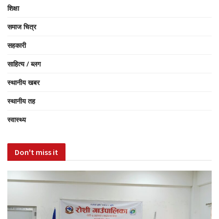
शिक्षा
समाज चित्र
सहकारी
साहित्य / ब्लग
स्थानीय खबर
स्थानीय तह
स्वास्थ्य
Don't miss it