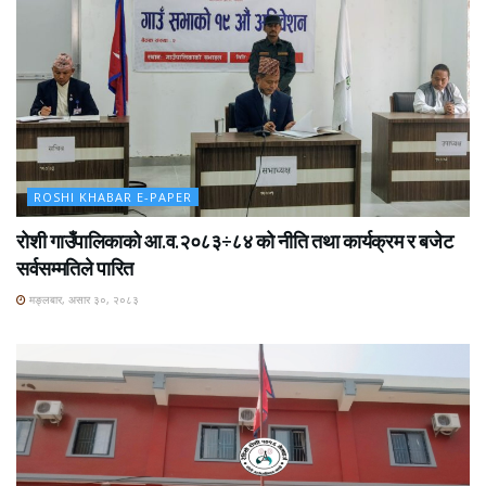
ROSHI KHABAR E-PAPER
रोशी गाउँपालिकाको आ.व.२०८३÷८४ को नीति तथा कार्यक्रम र बजेट
सर्वसम्मतिले पारित
मङ्लबार, असार ३०, २०८३