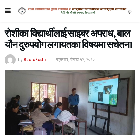
रोशीका विद्यार्थीलाई साइबर अपराध, बाल
यौन दुरुपयोग लगायतका विषयमा सचेतना
by
RadioRoshi
मङ्लबार, बैशाख १२, २०८०