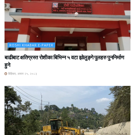
ROSHI KHABAR E-PAPER
बाढीबाट क्षतिग्रस्त रोशीका बिभिन्न ५ वटा झोलुङ्गे पुलहरु पुननिर्माण
हुने
बिहिबार, असार २५, २०८३