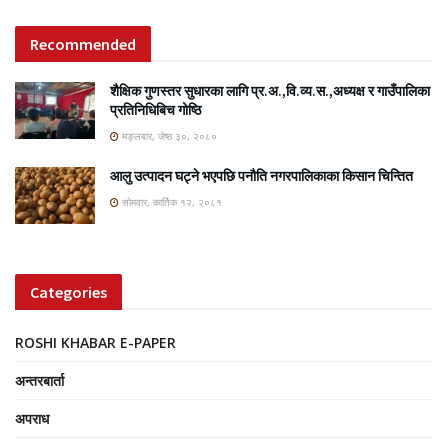
Recommended
शैक्षिक गुणस्तर सुधारका लागि प्र.अ.,वि.व्य.स.,अध्यक्ष र गाउँपालिका
प्रतिनिधिबिच गोष्ठि
मङ्लबार, जेष्ठ ३०, २०८०
आलु उत्पादन घट्ने भएपछि पनौति नगरपालिकाका किसान चिन्तित
सोमवार, कार्तिक १२, २०८१
Categories
ROSHI KHABAR E-PAPER
अन्तरबार्ता
अपराध