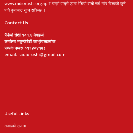
www.radioroshi.org.np र हाम्रो पात्रो एपमा रेडियो रोशी सर्च गरेर बिश्वको कुनै
पनि कुनाबाट सुन्न सकिन्छ ।
Contact Us
रेडियो रोशी १०१.६ मेगाहर्ज
कार्यलय भकुण्डेबेशी काभ्रेपलाञ्चोक
सम्पर्क नम्बरः ०११४०४१७८
email: radioroshi@gmail.com
Useful Links
तपाइको सृजना