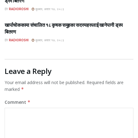
ड्रम बितरण
BY
RADIOROSHI
बुधबार, असार १७, २०८३
ROSHI KHABAR E-PAPER
खार्पाचोककामा संचालित १८ कृषक समुहका सदस्यहरुलाई खानेपानी ड्रम
बितरण
BY
RADIOROSHI
बुधबार, असार १७, २०८३
Leave a Reply
Your email address will not be published.
Required fields are
marked
*
Comment
*