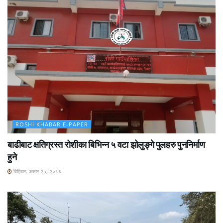
ROSHI KHABAR E-PAPER
बाढीबाट क्षतिग्रस्त रोशीका बिभिन्न ५ वटा झोलुङ्गे पुलहरु पुननिर्माण
हुने
बिहिबार, असार २५, २०८३