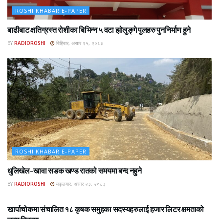
ROSHI KHABAR E-PAPER
बाढीबाट क्षतिग्रस्त रोशीका बिभिन्न ५ वटा झोलुङ्गे पुलहरु पुननिर्माण हुने
BY
RADIOROSHI
बिहिबार, असार २५, २०८३
ROSHI KHABAR E-PAPER
धुलिखेल–खावा सडक खण्ड रातको समयमा बन्द नहुने
BY
RADIOROSHI
मङ्लबार, असार २३, २०८३
ROSHI KHABAR E-PAPER
खार्पाचोकमा संचालित १८ कृषक समुहका सदस्यहरुलाई हजार लिटर क्षमताको