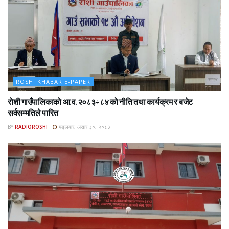
ROSHI KHABAR E-PAPER
रोशी गाउँपालिकाको आ.व.२०८३÷८४ को नीति तथा कार्यक्रम र बजेट
सर्वसम्मतिले पारित
BY
RADIOROSHI
मङ्लबार, असार ३०, २०८३