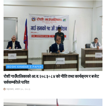
ROSHI KHABAR E-PAPER
रोशी गाउँपालिकाको आ.व.२०८३÷८४ को नीति तथा कार्यक्रम र बजेट
सर्वसम्मतिले पारित
मङ्लबार, असार ३०, २०८३