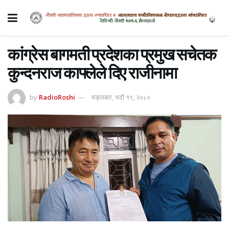
कांग्रेस बागमती प्रदेशका प्रमुख सचेतक
कुन्दनराज काफ्लेले दिए राजीनामा
by
RadioRoshi
मङ्लबार, भदौ १९, २०८०