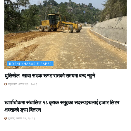
ROSHI KHABAR E-PAPER
धुलिखेल–खावा सडक खण्ड रातको समयमा बन्द नहुने
मङ्लबार, असार २३, २०८३
ROSHI KHABAR E-PAPER
खार्पाचोकमा संचालित १८ कृषक समुहका सदस्यहरुलाई हजार लिटर
क्षमताको ड्रम बितरण
बुधबार, असार १७, २०८३
ROSHI KHABAR E-PAPER