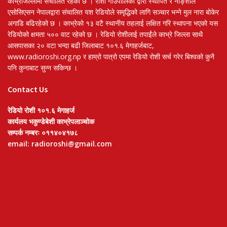
काभ्रेजिल्लामा संचालित रहेको छ । रोशी गाउँपालिका द्वारा स्थापित र नाङ्शाल
एसोसिएसन नेपालद्वारा संचालित यश रेडियोले समृद्धिको लागि सञ्चार भन्ने मुल नारा बोकेर
अगाडि बढिरहेको छ । काभ्रेको १३ वटै स्थानीय तहलाई लक्षित गरि स्थापना भएको यस
रेडियोको क्षमता ५०० वाट रहेको छ । रेडियो रोशीलाई तपाईंले काभ्रे जिल्ला साथै
आसपासका २० वटा भन्दा बढी जिलाबाट १०१.६ मेगाहर्जबाट,
www.radioroshi.org.np र हाम्रो पात्रो एपमा रेडियो रोशी सर्च गरेर बिश्वको कुनै
पनि कुनाबाट सुन्न सकिन्छ ।
Contact Us
रेडियो रोशी १०१.६ मेगाहर्ज
कार्यलय भकुण्डेबेशी काभ्रेपलाञ्चोक
सम्पर्क नम्बरः ०११४०४१७८
email: radioroshi@gmail.com