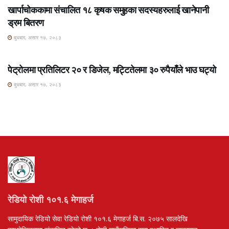
खार्पाचोककामा संचालित १८ कृषक समुहका सदस्यहरुलाई खानेपानी
ड्रम बितरण
बुधबार, असार १७, २०८३
ROSHI KHABAR E-PAPER
पेट्रोलमा प्रतिलिटर २० र डिजेल, मट्टितेलमा ३० रुपैयाँले भाउ घट्यो
बुधबार, असार १७, २०८३
रेडियो रोशी १०१.६ मेगाहर्ज
सामुदायिक रेडियो सेवा रेडियो रोशी १०१.६ मेगाहर्ज बि.स. २०७५ सालदेखि