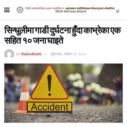
सिन्धुलीमा गाडी दुर्घटना हुँदा काभ्रेका एक
सहित १० जना घाइते
by
RadioRoshi
शुक्रबार, अशोज १२, २०८०