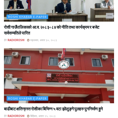
ROSHI KHABAR E-PAPER
रोशी गाउँपालिकाको आ.व.२०८३÷८४ को नीति तथा कार्यक्रम र बजेट
सर्वसम्मतिले पारित
BY
RADIOROSHI
मङ्लबार, असार ३०, २०८३
ROSHI KHABAR E-PAPER
बाढीबाट क्षतिग्रस्त रोशीका बिभिन्न ५ वटा झोलुङ्गे पुलहरु पुननिर्माण हुने
BY
RADIOROSHI
बिहिबार, असार २५, २०८३