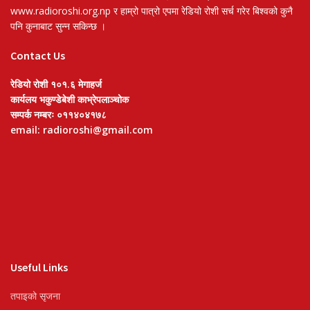
www.radioroshi.org.np र हाम्रो पात्रो एपमा रेडियो रोशी सर्च गरेर बिश्वको कुनै
पनि कुनाबाट सुन्न सकिन्छ ।
Contact Us
रेडियो रोशी १०१.६ मेगाहर्ज
कार्यलय भकुण्डेबेशी काभ्रेपलाञ्चोक
सम्पर्क नम्बरः ०११४०४१७८
email: radioroshi@gmail.com
Useful Links
तपाइको सृजना