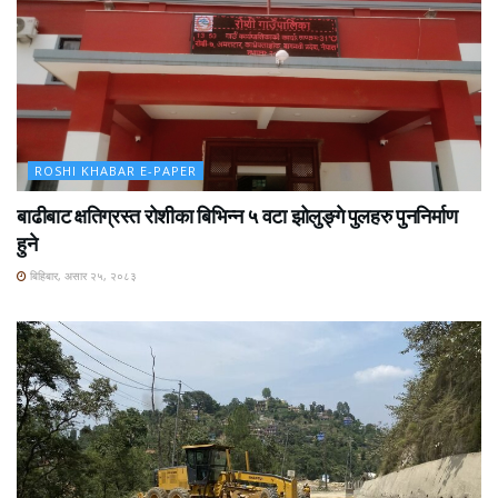
ROSHI KHABAR E-PAPER
बाढीबाट क्षतिग्रस्त रोशीका बिभिन्न ५ वटा झोलुङ्गे पुलहरु पुननिर्माण
हुने
बिहिबार, असार २५, २०८३