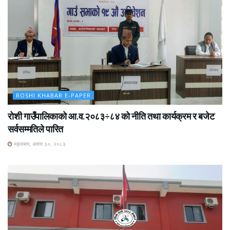
ROSHI KHABAR E-PAPER
रोशी गाउँपालिकाको आ.व.२०८३÷८४ को नीति तथा कार्यक्रम र बजेट
सर्वसम्मतिले पारित
मङ्लबार, असार ३०, २०८३