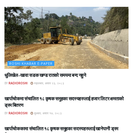
ROSHI KHABAR E-PAPER
धुलिखेल–खावा सडक खण्ड रातको समयमा बन्द नहुने
BY
RADIOROSHI
मङ्लबार, असार २३, २०८३
ROSHI KHABAR E-PAPER
खार्पाचोकमा संचालित १८ कृषक समुहका सदस्यहरुलाई हजार लिटर क्षमताको
ड्रम बितरण
BY
RADIOROSHI
बुधबार, असार १७, २०८३
ROSHI KHABAR E-PAPER
खार्पाचोककामा संचालित १८ कृषक समुहका सदस्यहरुलाई खानेपानी ड्रम