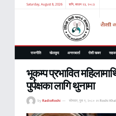
Saturday, August 8, 2026
शनि, साउन २३, २०८३
राजनीति
खेलकुद
अन्तरबार्ता
रोशी खबर
सहका
भूकम्प प्रभावित महिलाम
पुर्पक्षका लागि थुनामा
by
RadioRoshi
सोमवार, पुस ९, २०८०
in
Roshi Kha