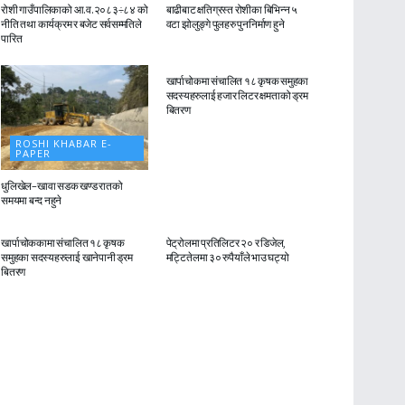
रोशी गाउँपालिकाको आ.व.२०८३÷८४ को
बाढीबाट क्षतिग्रस्त रोशीका बिभिन्न ५
नीति तथा कार्यक्रम र बजेट सर्वसम्मतिले
वटा झोलुङ्गे पुलहरु पुननिर्माण हुने
पारित
ROSHI KHABAR E-
PAPER
खार्पाचोकमा संचालित १८ कृषक समुहका
सदस्यहरुलाई हजार लिटर क्षमताको ड्रम
बितरण
ROSHI KHABAR E-
PAPER
धुलिखेल–खावा सडक खण्ड रातको
समयमा बन्द नहुने
ROSHI KHABAR E-
ROSHI KHABAR E-
PAPER
PAPER
खार्पाचोककामा संचालित १८ कृषक
पेट्रोलमा प्रतिलिटर २० र डिजेल,
समुहका सदस्यहरुलाई खानेपानी ड्रम
मट्टितेलमा ३० रुपैयाँले भाउ घट्यो
बितरण