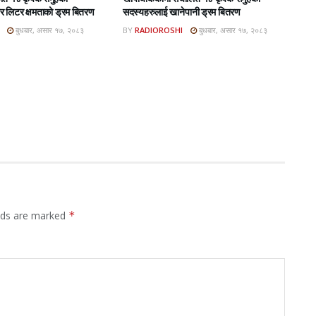
 लिटर क्षमताको ड्रम बितरण
सदस्यहरुलाई खानेपानी ड्रम बितरण
बुधबार, असार १७, २०८३
BY
RADIOROSHI
बुधबार, असार १७, २०८३
elds are marked
*