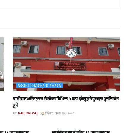
ROSHI KHABAR E-PAPER
बाढीबाट क्षतिग्रस्त रोशीका बिभिन्न ५ वटा झोलुङ्गे पुलहरु पुननिर्माण
हुने
BY
RADIOROSHI
बिहिबार, असार २५, २०८३
BAR E-PAPER
ROSHI KHABAR E-PAPER
लित १८ कृषक समुहका
खार्पाचोककामा संचालित १८ कृषक समुहका