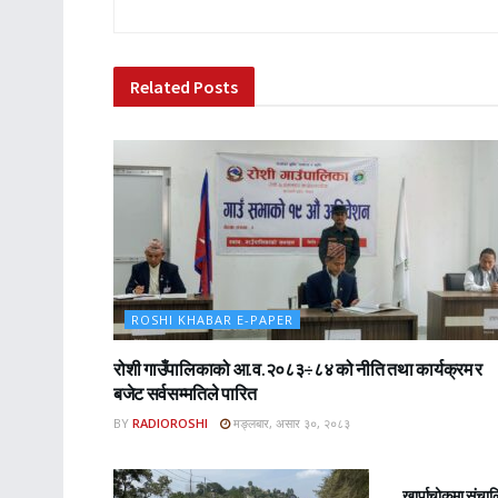
Related
Posts
ROSHI KHABAR E-PAPER
रोशी गाउँपालिकाको आ.व.२०८३÷८४ को नीति तथा कार्यक्रम र
बजेट सर्वसम्मतिले पारित
BY
RADIOROSHI
मङ्लबार, असार ३०, २०८३
ROSHI KHA
खार्पाचोकमा संचा