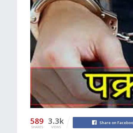
589
3.3k
Share on Facebo
SHARES
VIEWS