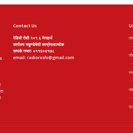
Contact Us
Us
रेडियो रोशी १०१.६ मेगाहर्ज
तप
कार्यलय भकुण्डेबेशी काभ्रेपलाञ्चोक
सम्पर्क नम्बरः ०११४०४१७८
रो
email: radioroshi@gmail.com
खि
स्
ट
सा
वटा
र
रा