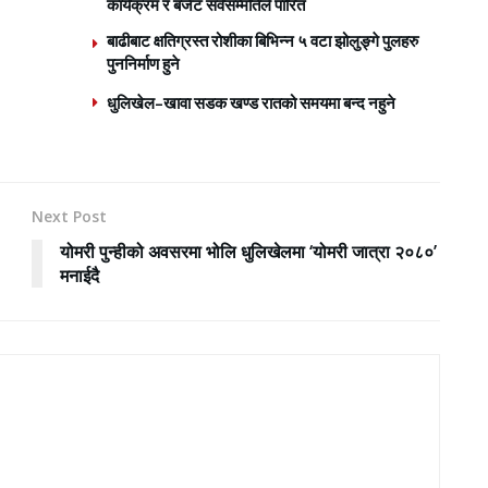
कार्यक्रम र बजेट सर्वसम्मतिले पारित
बाढीबाट क्षतिग्रस्त रोशीका बिभिन्न ५ वटा झोलुङ्गे पुलहरु
पुननिर्माण हुने
धुलिखेल–खावा सडक खण्ड रातको समयमा बन्द नहुने
Next Post
योमरी पुन्हीको अवसरमा भोलि धुलिखेलमा ‘योमरी जात्रा २०८०’
मनाईदै