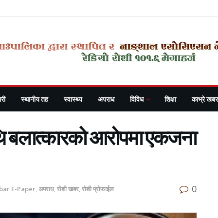
री
स्थानीय तह
स्वास्थ्य
अपराध
विविध
शिक्षा
काभ्रे खबर
ाथि बलात्कारको आरोपमा एकजना
0
bar E-Paper
,
अपराध
,
रोशी खबर
,
रोशी प्रोफाईल