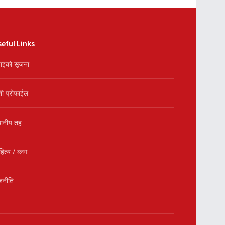
eful Links
ाइको सृजना
शी प्रोफाईल
थानीय तह
हित्य / ब्लग
जनीति