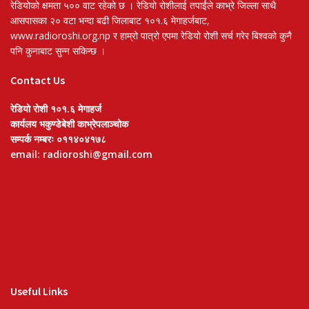
रेडियोको क्षमता ५०० वाट रहेको छ । रेडियो रोशीलाई तपाईंले काभ्रे जिल्ला साथै
आसपासका २० वटा भन्दा बढी जिलाबाट १०१.६ मेगाहर्जबाट,
www.radioroshi.org.np र हाम्रो पात्रो एपमा रेडियो रोशी सर्च गरेर बिश्वको कुनै
पनि कुनाबाट सुन्न सकिन्छ ।
Contact Us
रेडियो रोशी १०१.६ मेगाहर्ज
कार्यलय भकुण्डेबेशी काभ्रेपलाञ्चोक
सम्पर्क नम्बरः ०११४०४१७८
email: radioroshi@gmail.com
Useful Links