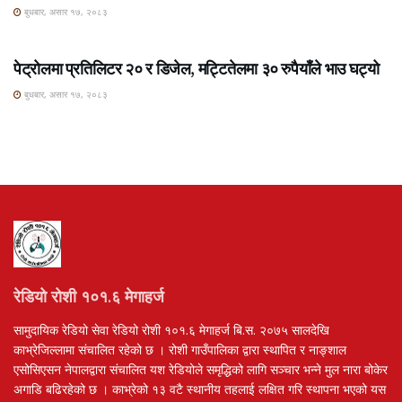
बुधबार, असार १७, २०८३
ROSHI KHABAR E-PAPER
पेट्रोलमा प्रतिलिटर २० र डिजेल, मट्टितेलमा ३० रुपैयाँले भाउ घट्यो
बुधबार, असार १७, २०८३
रेडियो रोशी १०१.६ मेगाहर्ज
सामुदायिक रेडियो सेवा रेडियो रोशी १०१.६ मेगाहर्ज बि.स. २०७५ सालदेखि
काभ्रेजिल्लामा संचालित रहेको छ । रोशी गाउँपालिका द्वारा स्थापित र नाङ्शाल
एसोसिएसन नेपालद्वारा संचालित यश रेडियोले समृद्धिको लागि सञ्चार भन्ने मुल नारा बोकेर
अगाडि बढिरहेको छ । काभ्रेको १३ वटै स्थानीय तहलाई लक्षित गरि स्थापना भएको यस