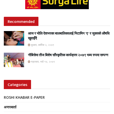
Recommended
आज र भोलि देशभरका बालबालिकालाई भिटामिन ‘ए’ र जुकाको औषधि
खुवाइँदै
बुधबार, कार्तिक २, २०७९
नौबिसेमा तीज बिशेष साँस्कृतिक कार्यक्रम २०७९ भब्य रुपमा सम्पन्न
मङ्लबार, भदौ १४, २०७९
Categories
ROSHI KHABAR E-PAPER
अन्तरबार्ता