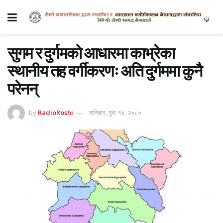
सुगम र दुर्गमको आधारमा काभ्रेका
स्थानीय तह वर्गीकरणः अति दुर्गममा कुनै
परेनन्
by
RadioRoshi
शनिबार, पुस १४, २०८०