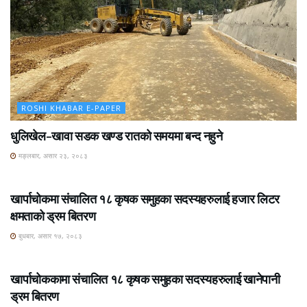
ROSHI KHABAR E-PAPER
धुलिखेल–खावा सडक खण्ड रातको समयमा बन्द नहुने
मङ्लबार, असार २३, २०८३
ROSHI KHABAR E-PAPER
खार्पाचोकमा संचालित १८ कृषक समुहका सदस्यहरुलाई हजार लिटर
क्षमताको ड्रम बितरण
बुधबार, असार १७, २०८३
ROSHI KHABAR E-PAPER
खार्पाचोककामा संचालित १८ कृषक समुहका सदस्यहरुलाई खानेपानी
ड्रम बितरण