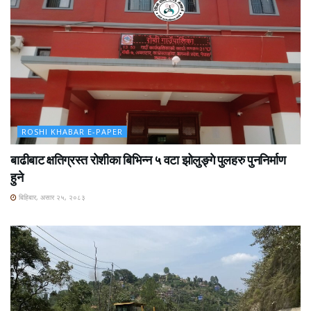
ROSHI KHABAR E-PAPER
बाढीबाट क्षतिग्रस्त रोशीका बिभिन्न ५ वटा झोलुङ्गे पुलहरु पुननिर्माण
हुने
बिहिबार, असार २५, २०८३