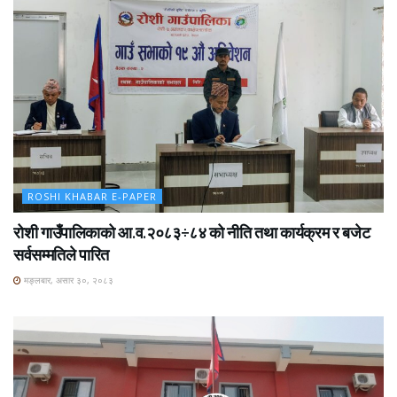
ROSHI KHABAR E-PAPER
रोशी गाउँपालिकाको आ.व.२०८३÷८४ को नीति तथा कार्यक्रम र बजेट
सर्वसम्मतिले पारित
मङ्लबार, असार ३०, २०८३