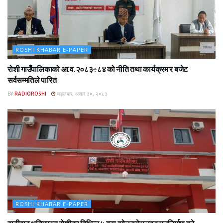
ROSHI KHABAR E-PAPER
रोशी गाउँपालिकाको आ.व.२०८३÷८४ को नीति तथा कार्यक्रम र बजेट
सर्वसम्मतिले पारित
BY
RADIOROSHI
मङ्लबार, असार ३०, २०८३
ROSHI KHABAR E-PAPER