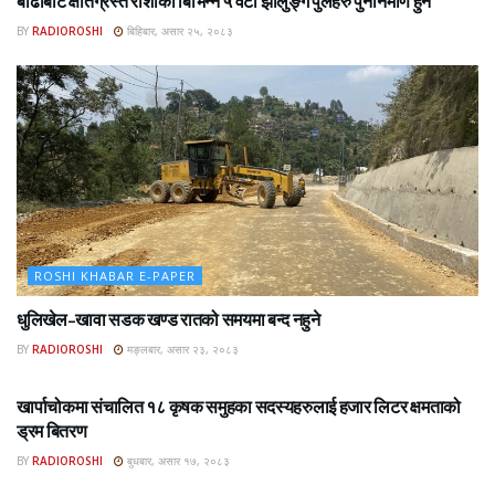
बाढीबाट क्षतिग्रस्त रोशीका बिभिन्न ५ वटा झोलुङ्गे पुलहरु पुननिर्माण हुने
BY
RADIOROSHI
बिहिबार, असार २५, २०८३
ROSHI KHABAR E-PAPER
धुलिखेल–खावा सडक खण्ड रातको समयमा बन्द नहुने
BY
RADIOROSHI
मङ्लबार, असार २३, २०८३
ROSHI KHABAR E-PAPER
खार्पाचोकमा संचालित १८ कृषक समुहका सदस्यहरुलाई हजार लिटर क्षमताको
ड्रम बितरण
BY
RADIOROSHI
बुधबार, असार १७, २०८३
ROSHI KHABAR E-PAPER