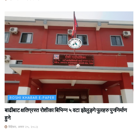
ROSHI KHABAR E-PAPER
बाढीबाट क्षतिग्रस्त रोशीका बिभिन्न ५ वटा झोलुङ्गे पुलहरु पुननिर्माण
हुने
बिहिबार, असार २५, २०८३