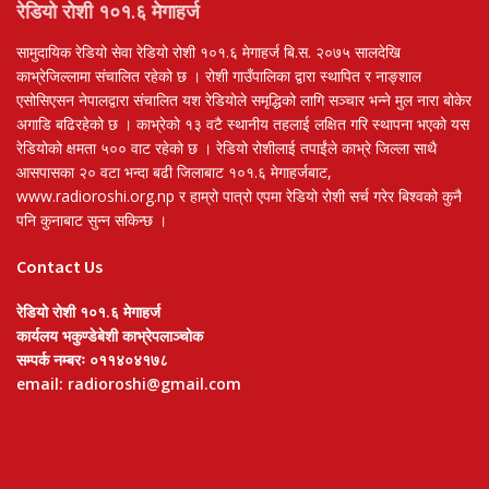
रेडियो रोशी १०१.६ मेगाहर्ज
सामुदायिक रेडियो सेवा रेडियो रोशी १०१.६ मेगाहर्ज बि.स. २०७५ सालदेखि
काभ्रेजिल्लामा संचालित रहेको छ । रोशी गाउँपालिका द्वारा स्थापित र नाङ्शाल
एसोसिएसन नेपालद्वारा संचालित यश रेडियोले समृद्धिको लागि सञ्चार भन्ने मुल नारा बोकेर
अगाडि बढिरहेको छ । काभ्रेको १३ वटै स्थानीय तहलाई लक्षित गरि स्थापना भएको यस
रेडियोको क्षमता ५०० वाट रहेको छ । रेडियो रोशीलाई तपाईंले काभ्रे जिल्ला साथै
आसपासका २० वटा भन्दा बढी जिलाबाट १०१.६ मेगाहर्जबाट,
www.radioroshi.org.np र हाम्रो पात्रो एपमा रेडियो रोशी सर्च गरेर बिश्वको कुनै
पनि कुनाबाट सुन्न सकिन्छ ।
Contact Us
रेडियो रोशी १०१.६ मेगाहर्ज
कार्यलय भकुण्डेबेशी काभ्रेपलाञ्चोक
सम्पर्क नम्बरः ०११४०४१७८
email: radioroshi@gmail.com