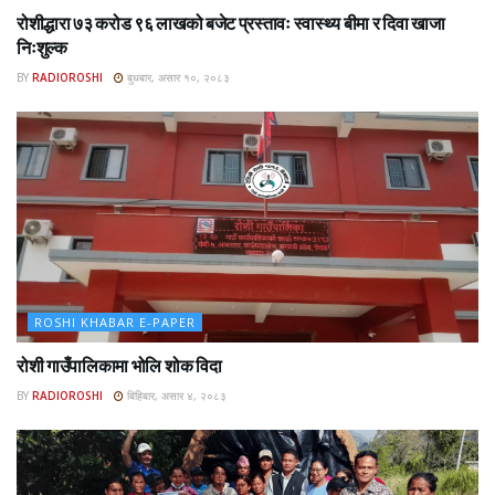
रोशीद्धारा ७३ करोड ९६ लाखको बजेट प्रस्तावः स्वास्थ्य बीमा र दिवा खाजा
निःशुल्क
BY
RADIOROSHI
बुधबार, असार १०, २०८३
ROSHI KHABAR E-PAPER
रोशी गाउँपालिकामा भोलि शोक विदा
BY
RADIOROSHI
बिहिबार, असार ४, २०८३