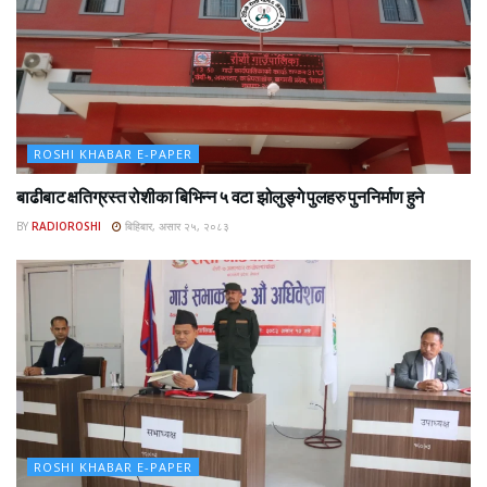
ROSHI KHABAR E-PAPER
बाढीबाट क्षतिग्रस्त रोशीका बिभिन्न ५ वटा झोलुङ्गे पुलहरु पुननिर्माण हुने
BY
RADIOROSHI
बिहिबार, असार २५, २०८३
ROSHI KHABAR E-PAPER