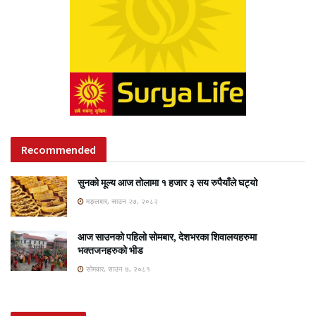
Recommended
सुनको मूल्य आज तोलामा १ हजार ३ सय रुपैयाँले घट्यो
मङ्लबार, साउन २७, २०८२
आज साउनको पहिलो सोमबार, देशभरका शिवालयहरुमा
भक्तजनहरुको भीड
सोमवार, साउन ७, २०८१