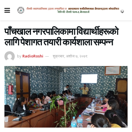
पाँचखाल नगरपालिकामा विद्यार्थीहरूको
लागि पेशागत तयारी कार्यशाला सम्पन्न
by
RadioRoshi
शुक्रबार, अशोज ७, २०७९