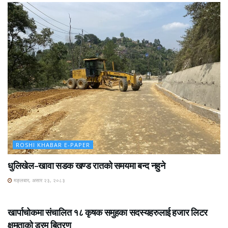
ROSHI KHABAR E-PAPER
धुलिखेल–खावा सडक खण्ड रातको समयमा बन्द नहुने
मङ्लबार, असार २३, २०८३
ROSHI KHABAR E-PAPER
खार्पाचोकमा संचालित १८ कृषक समुहका सदस्यहरुलाई हजार लिटर
क्षमताको ड्रम बितरण