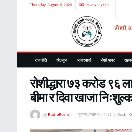
Thursday, August 6, 2026
बिहि, साउन २१, २०८३
राजनीति
खेलकुद
अन्तरबार्ता
रोशी खबर
सहका
रोशीद्धारा ७३ करोड ९६ ला
बीमा र दिवा खाजा निःशुल्
by
RadioRoshi
बुधबार, असार १०, २०८३
in
Roshi K