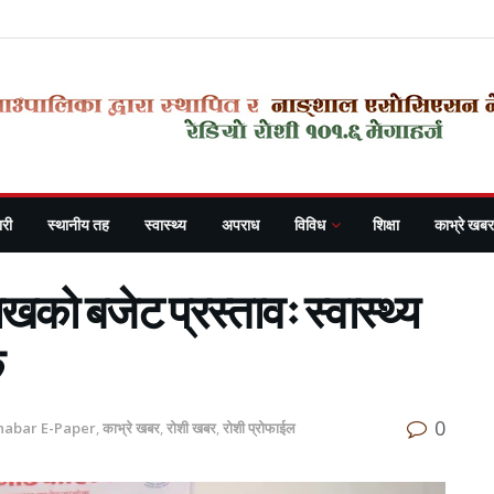
री
स्थानीय तह
स्वास्थ्य
अपराध
विविध
शिक्षा
काभ्रे खबर
खको बजेट प्रस्तावः स्वास्थ्य
क
0
habar E-Paper
,
काभ्रे खबर
,
रोशी खबर
,
रोशी प्रोफाईल