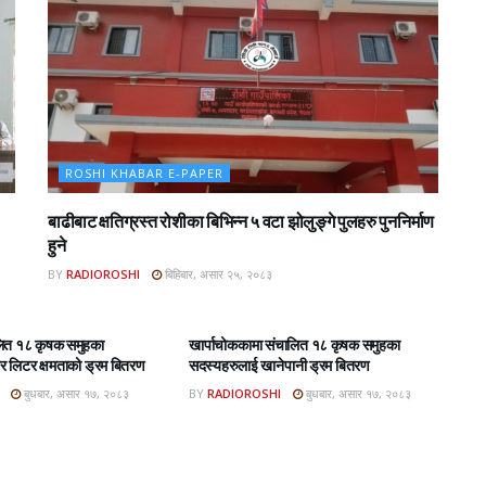
ROSHI KHABAR E-PAPER
बाढीबाट क्षतिग्रस्त रोशीका बिभिन्न ५ वटा झोलुङ्गे पुलहरु पुननिर्माण
हुने
BY
RADIOROSHI
बिहिबार, असार २५, २०८३
BAR E-PAPER
ROSHI KHABAR E-PAPER
लित १८ कृषक समुहका
खार्पाचोककामा संचालित १८ कृषक समुहका
 लिटर क्षमताको ड्रम बितरण
सदस्यहरुलाई खानेपानी ड्रम बितरण
बुधबार, असार १७, २०८३
BY
RADIOROSHI
बुधबार, असार १७, २०८३