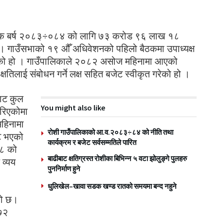
र्थिक बर्ष २०८३÷०८४ को लागि ७३ करोड ९६ लाख १८
 । गाउँसभाको १९ औँ अधिवेशनको पहिलो बैठकमा उपाध्यक्ष
्नुभएको हो । गाउँपालिकाले २०८२ असोज महिनामा आएको
्षतिलाई संबोधन गर्ने लक्ष सहित बजेट स्वीकृत गरेको हो ।
ाट कुल
You might also like
रिएकोमा
हिनामा
रोशी गाउँपालिकाको आ.व.२०८३÷८४ को नीति तथा
ाट भएको
कार्यक्रम र बजेट सर्वसम्मतिले पारित
७८ को
बाढीबाट क्षतिग्रस्त रोशीका बिभिन्न ५ वटा झोलुङ्गे पुलहरु
व्यय
पुननिर्माण हुने
धुलिखेल–खावा सडक खण्ड रातको समयमा बन्द नहुने
ो छ।
 ७२