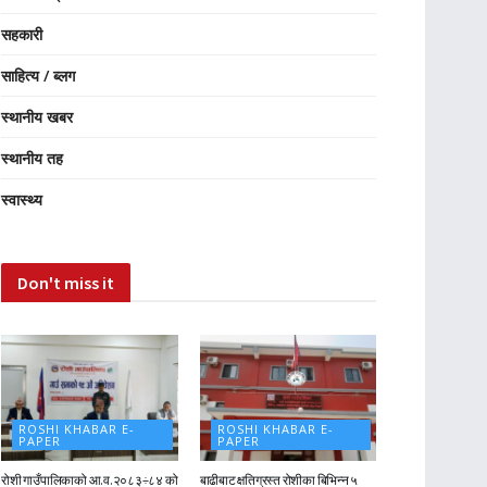
सहकारी
साहित्य / ब्लग
स्थानीय खबर
स्थानीय तह
स्वास्थ्य
Don't miss it
ROSHI KHABAR E-
ROSHI KHABAR E-
PAPER
PAPER
रोशी गाउँपालिकाको आ.व.२०८३÷८४ को
बाढीबाट क्षतिग्रस्त रोशीका बिभिन्न ५