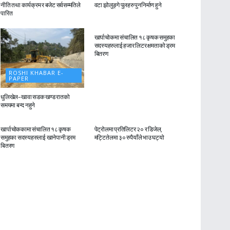
नीति तथा कार्यक्रम र बजेट सर्वसम्मतिले
वटा झोलुङ्गे पुलहरु पुननिर्माण हुने
पारित
ROSHI KHABAR E-
PAPER
खार्पाचोकमा संचालित १८ कृषक समुहका
सदस्यहरुलाई हजार लिटर क्षमताको ड्रम
बितरण
ROSHI KHABAR E-
PAPER
धुलिखेल–खावा सडक खण्ड रातको
समयमा बन्द नहुने
ROSHI KHABAR E-
ROSHI KHABAR E-
PAPER
PAPER
खार्पाचोककामा संचालित १८ कृषक
पेट्रोलमा प्रतिलिटर २० र डिजेल,
समुहका सदस्यहरुलाई खानेपानी ड्रम
मट्टितेलमा ३० रुपैयाँले भाउ घट्यो
बितरण