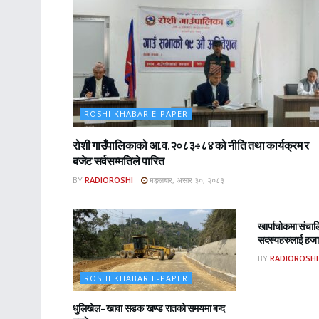
ROSHI KHABAR E-PAPER
रोशी गाउँपालिकाको आ.व.२०८३÷८४ को नीति तथा कार्यक्रम र
बजेट सर्वसम्मतिले पारित
BY
RADIOROSHI
मङ्लबार, असार ३०, २०८३
ROSHI KHA
खार्पाचोकमा संचा
सदस्यहरुलाई हजार
BY
RADIOROSHI
ROSHI KHABAR E-PAPER
धुलिखेल–खावा सडक खण्ड रातको समयमा बन्द