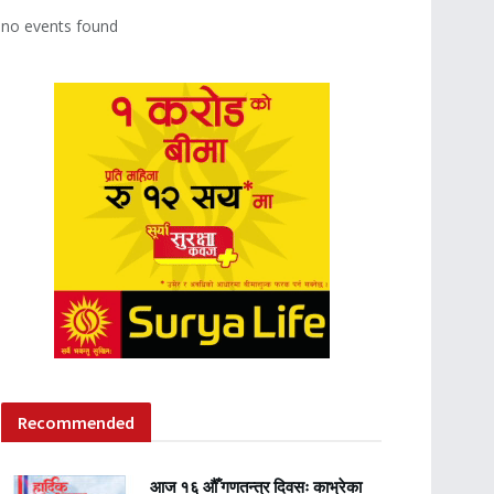
no events found
Recommended
आज १६ औँ गणतन्त्र दिवसः काभ्रेका