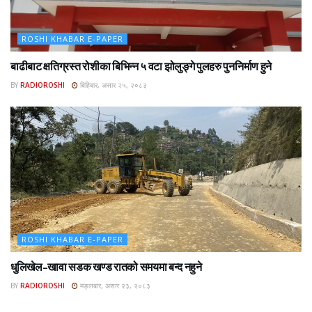
ROSHI KHABAR E-PAPER
बाढीबाट क्षतिग्रस्त रोशीका बिभिन्न ५ वटा झोलुङ्गे पुलहरु पुननिर्माण हुने
BY
RADIOROSHI
बिहिबार, असार २५, २०८३
ROSHI KHABAR E-PAPER
धुलिखेल–खावा सडक खण्ड रातको समयमा बन्द नहुने
BY
RADIOROSHI
मङ्लबार, असार २३, २०८३
ROSHI KHABAR E-PAPER