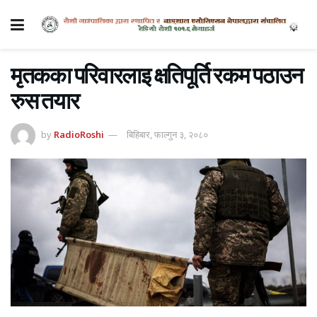
मृतकका परिवारलाइ क्षतिपूर्ति रकम पठाउन
रुस तयार
by
RadioRoshi
बिहिबार, फाल्गुन ३, २०८०