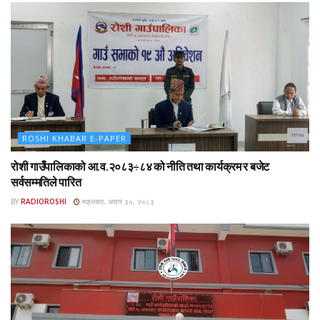
ROSHI KHABAR E-PAPER
रोशी गाउँपालिकाको आ.व.२०८३÷८४ को नीति तथा कार्यक्रम र बजेट
सर्वसम्मतिले पारित
BY
RADIOROSHI
मङ्लबार, असार ३०, २०८३