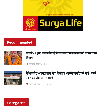
Recommended
काभ्रे–१ (क) मा माओवादी केन्द्रका रत्न ढकाल भारी मतका साथ
विजयी
बिहिबार, मंसिर ८, २०७९
मेथिनकोट अस्पतालमा सेवा विस्तार भएसँगै नागरिकले गाउँ–घरमै
स्वास्थ्य सेवा पाउन थाले
मङ्लबार, माघ १७, २०७९
Categories