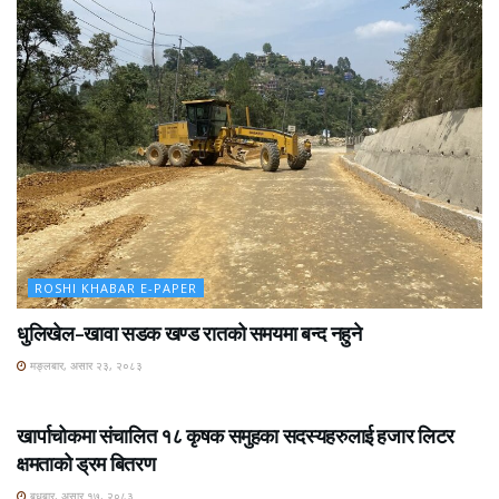
ROSHI KHABAR E-PAPER
धुलिखेल–खावा सडक खण्ड रातको समयमा बन्द नहुने
मङ्लबार, असार २३, २०८३
ROSHI KHABAR E-PAPER
खार्पाचोकमा संचालित १८ कृषक समुहका सदस्यहरुलाई हजार लिटर
क्षमताको ड्रम बितरण
बुधबार, असार १७, २०८३