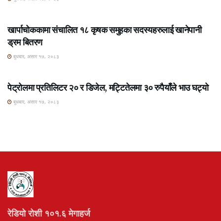
ROSHI KHABAR E-PAPER
खार्पाचोककामा संचालित १८ कृषक समुहका सदस्यहरुलाई खानेपानी
ड्रम बितरण
बुधबार, असार १७, २०८३
ROSHI KHABAR E-PAPER
पेट्रोलमा प्रतिलिटर २० र डिजेल, मट्टितेलमा ३० रुपैयाँले भाउ घट्यो
बुधबार, असार १७, २०८३
रेडियो रोशी १०१.६ मेगाहर्ज