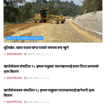
ROSHI KHABAR E-PAPER
धुलिखेल–खावा सडक खण्ड रातको समयमा बन्द नहुने
BY
RADIOROSHI
मङ्लबार, असार २३, २०८३
ROSHI KHABAR E-PAPER
खार्पाचोकमा संचालित १८ कृषक समुहका सदस्यहरुलाई हजार लिटर क्षमताको
ड्रम बितरण
BY
RADIOROSHI
बुधबार, असार १७, २०८३
ROSHI KHABAR E-PAPER
खार्पाचोककामा संचालित १८ कृषक समुहका सदस्यहरुलाई खानेपानी ड्रम
बितरण
BY
RADIOROSHI
बुधबार, असार १७, २०८३