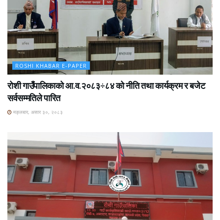
ROSHI KHABAR E-PAPER
रोशी गाउँपालिकाको आ.व.२०८३÷८४ को नीति तथा कार्यक्रम र बजेट
सर्वसम्मतिले पारित
मङ्लबार, असार ३०, २०८३