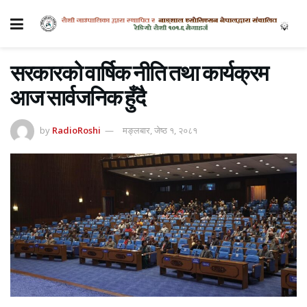
सरकारको वार्षिक नीति तथा कार्यक्रम
आज सार्वजनिक हुँदै
by
RadioRoshi
मङ्लबार, जेष्ठ १, २०८१