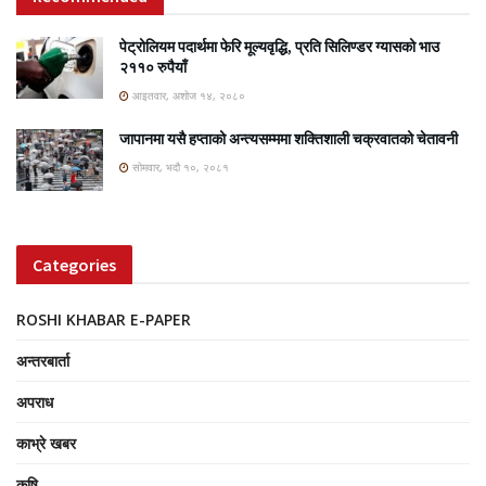
पेट्रोलियम पदार्थमा फेरि मूल्यवृद्धि, प्रति सिलिण्डर ग्यासको भाउ
२११० रुपैयाँ
आइतवार, अशोज १४, २०८०
जापानमा यसै हप्ताको अन्त्यसम्ममा शक्तिशाली चक्रवातको चेतावनी
सोमवार, भदौ १०, २०८१
Categories
ROSHI KHABAR E-PAPER
अन्तरबार्ता
अपराध
काभ्रे खबर
कृषि