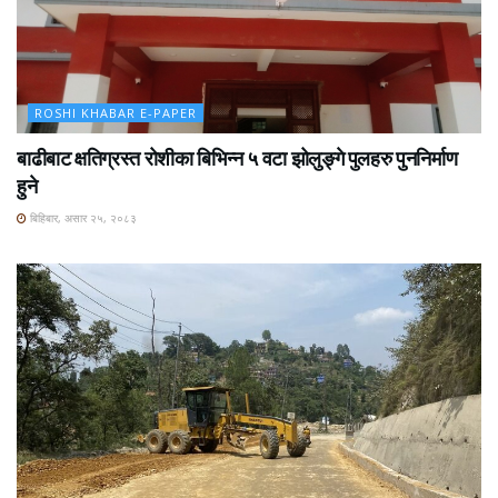
ROSHI KHABAR E-PAPER
बाढीबाट क्षतिग्रस्त रोशीका बिभिन्न ५ वटा झोलुङ्गे पुलहरु पुननिर्माण
हुने
बिहिबार, असार २५, २०८३