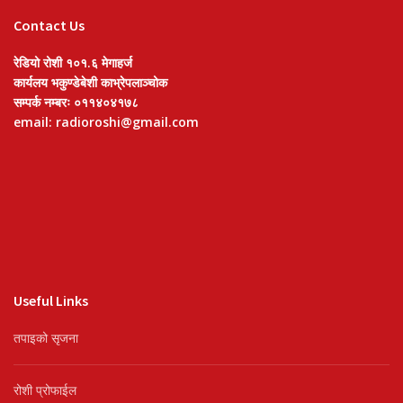
Contact Us
रेडियो रोशी १०१.६ मेगाहर्ज
कार्यलय भकुण्डेबेशी काभ्रेपलाञ्चोक
सम्पर्क नम्बरः ०११४०४१७८
email: radioroshi@gmail.com
Useful Links
तपाइको सृजना
रोशी प्रोफाईल