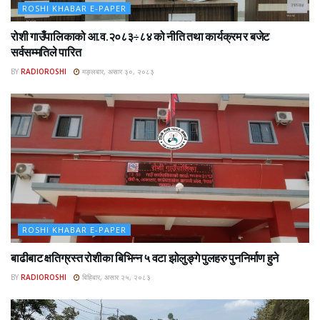
ROSHI KHABAR E-PAPER
रोशी गाउँपालिकाको आ.व.२०८३÷८४ को नीति तथा कार्यक्रम र बजेट
सर्वसम्मतिले पारित
BY
RADIOROSHI
मङ्लबार, असार ३०, २०८३
ROSHI KHABAR E-PAPER
बाढीबाट क्षतिग्रस्त रोशीका बिभिन्न ५ वटा झोलुङ्गे पुलहरु पुननिर्माण हुने
BY
RADIOROSHI
बिहिबार, असार २५, २०८३