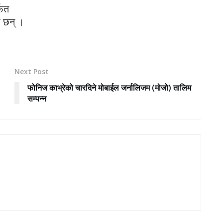
्फत
ा छन् ।
Next Post
फोनिज काभ्रेको चारदिने मोबाईल जर्नालिजम (मोजो) तालिम
सम्पन्न