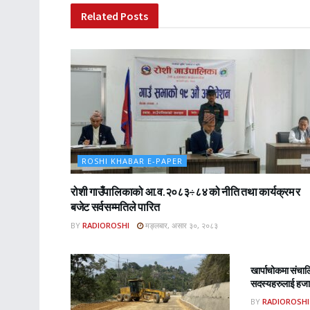
Related
Posts
ROSHI KHABAR E-PAPER
रोशी गाउँपालिकाको आ.व.२०८३÷८४ को नीति तथा कार्यक्रम र
बजेट सर्वसम्मतिले पारित
BY
RADIOROSHI
मङ्लबार, असार ३०, २०८३
ROSHI KHA
खार्पाचोकमा संचा
सदस्यहरुलाई हजार
BY
RADIOROSHI