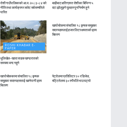
रोशी गाउँपालिकाको आ.व.२०८३÷८४ को
बाढीबाट क्षतिग्रस्त रोशीका बिभिन्न ५
नीति तथा कार्यक्रम र बजेट सर्वसम्मतिले
वटा झोलुङ्गे पुलहरु पुननिर्माण हुने
पारित
ROSHI KHABAR E-
PAPER
खार्पाचोकमा संचालित १८ कृषक समुहका
सदस्यहरुलाई हजार लिटर क्षमताको ड्रम
बितरण
ROSHI KHABAR E-
PAPER
धुलिखेल–खावा सडक खण्ड रातको
समयमा बन्द नहुने
ROSHI KHABAR E-
ROSHI KHABAR E-
PAPER
PAPER
खार्पाचोककामा संचालित १८ कृषक
पेट्रोलमा प्रतिलिटर २० र डिजेल,
समुहका सदस्यहरुलाई खानेपानी ड्रम
मट्टितेलमा ३० रुपैयाँले भाउ घट्यो
बितरण