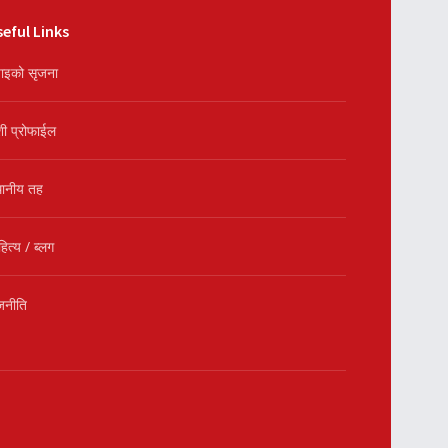
eful Links
ाइको सृजना
शी प्रोफाईल
थानीय तह
हित्य / ब्लग
जनीति