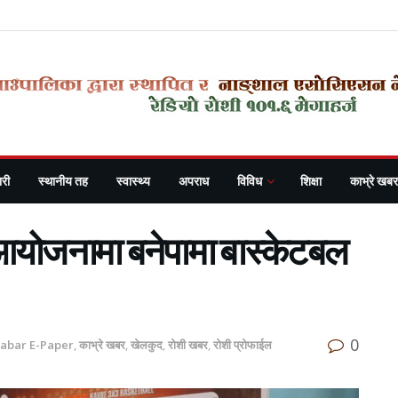
री
स्थानीय तह
स्वास्थ्य
अपराध
विविध
शिक्षा
काभ्रे खबर
 आयोजनामा बनेपामा बास्केटबल
0
habar E-Paper
,
काभ्रे खबर
,
खेलकुद
,
रोशी खबर
,
रोशी प्रोफाईल