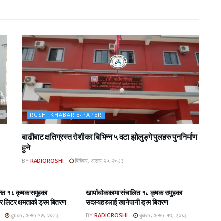
ROSHI KHABAR E-PAPER
बाढीबाट क्षतिग्रस्त रोशीका बिभिन्न ५ वटा झोलुङ्गे पुलहरु पुननिर्माण
हुने
BY
RADIOROSHI
बिहिबार, असार २५, २०८३
BAR E-PAPER
ROSHI KHABAR E-PAPER
लित १८ कृषक समुहका
खार्पाचोककामा संचालित १८ कृषक समुहका
 लिटर क्षमताको ड्रम बितरण
सदस्यहरुलाई खानेपानी ड्रम बितरण
बुधबार, असार १७, २०८३
BY
RADIOROSHI
बुधबार, असार १७, २०८३