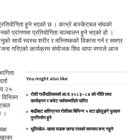
्रतियोगिता हुने भएको छ । काभ्रे बास्केटबल संघको
ठानको प्रांगणमा प्रतियोगिता सञ्चालन हुने भएको हो ।
ुको साथै स्वस्थ शरीर र मस्तिष्कको विकास गर्न र समग्र
ता आयोजना गरिएको कार्यक्रम संयोजक शिव थापा मगरले आज
भागिता
You might also like
र्ता
गद २५
रोशी गाउँपालिकाको आ.व.२०८३÷८४ को नीति तथा
िभिन्न्न
कार्यक्रम र बजेट सर्वसम्मतिले पारित
केटबल
बाढीबाट क्षतिग्रस्त रोशीका बिभिन्न ५ वटा झोलुङ्गे पुलहरु
छ ।
पुननिर्माण हुने
क्ष
धुलिखेल–खावा सडक खण्ड रातको समयमा बन्द नहुने
शाखाका