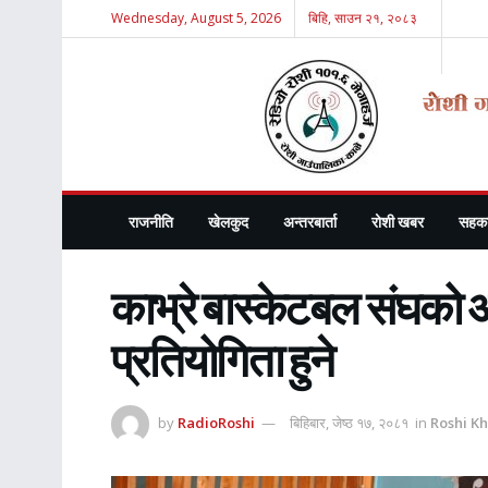
Wednesday, August 5, 2026
बिहि, साउन २१, २०८३
राजनीति
खेलकुद
अन्तरबार्ता
रोशी खबर
सहका
काभ्रे बास्केटबल संघको
प्रतियोगिता हुने
by
RadioRoshi
बिहिबार, जेष्ठ १७, २०८१
in
Roshi K