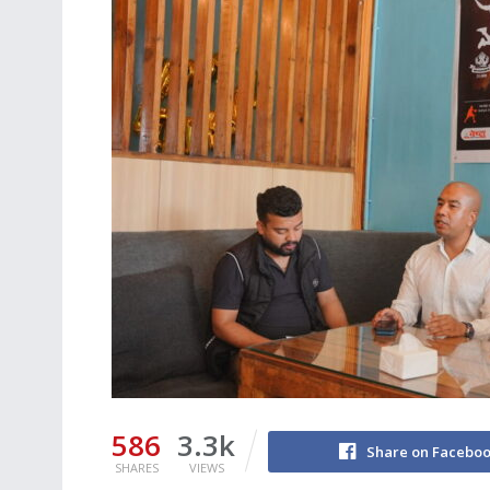
586
3.3k
Share on Facebo
SHARES
VIEWS