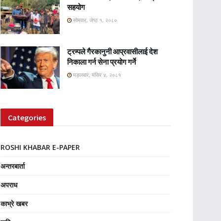
सहयोग
सोमवार, जेष्ठ १, २०८०
ट्रम्पले गैरकानुनी आप्रवासीलाई देश
निकाला गर्न सेना प्रयोग गर्ने
मङ्लबार, मंसिर ४, २०८१
Categories
ROSHI KHABAR E-PAPER
अन्तरबार्ता
अपराध
काभ्रे खबर