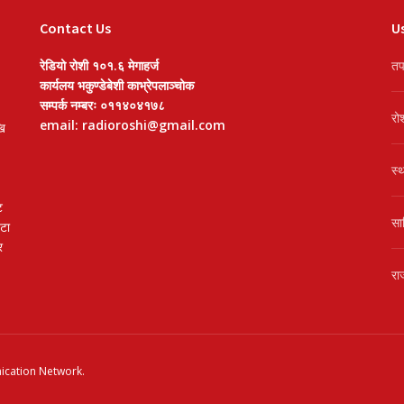
Contact Us
Us
रेडियो रोशी १०१.६ मेगाहर्ज
तप
कार्यलय भकुण्डेबेशी काभ्रेपलाञ्चोक
सम्पर्क नम्बरः ०११४०४१७८
रो
email: radioroshi@gmail.com
खि
स्
ट
सा
वटा
र
रा
cation Network
.