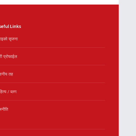
eful Links
ाइको सृजना
शी प्रोफाईल
थानीय तह
हित्य / ब्लग
जनीति