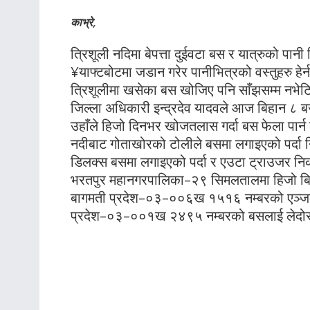
काभ्रे,
त्रिशूली नदिमा बेपत्ता दुईवटा बस र यात्रुको पानी 
¥याफ्टबोटमा जडान गरेर पानीभित्रको वस्तुहरु हेर
त्रिशूलीमा खसेका बस खोजिए पनि साँझसम्म नभेट
जिल्ला अधिकारी इन्द्रदेव यादवले आज बिहान ८ बज
उहाँले हिजो दिनभर खोजतलास गर्दा बस फेला पार्
नदीबाट गोताखोरको टोलीले बसमा लगाइएको पर्दा 
डिलक्स बसमा लगाइएको पर्दा र एउटा ट्राउजर न
भरतपुर महानगरपालिका–२९ सिमलतालमा हिजो बिहान
बागमती प्रदेश–०३–००६ख १५१६ नम्बरको एञ्जल ड
प्रदेश–०३–००१ख २४९५ नम्बरको बसलाई लेदोसहि