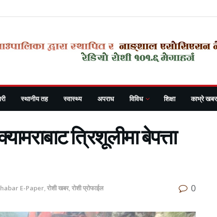
री
स्थानीय तह
स्वास्थ्य
अपराध
विविध
शिक्षा
काभ्रे खबर
न क्यामराबाट त्रिशूलीमा बेपत्ता
0
Khabar E-Paper
,
रोशी खबर
,
रोशी प्रोफाईल