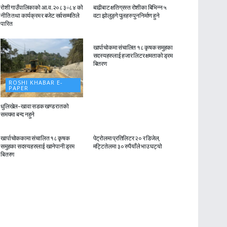
रोशी गाउँपालिकाको आ.व.२०८३÷८४ को
बाढीबाट क्षतिग्रस्त रोशीका बिभिन्न ५
नीति तथा कार्यक्रम र बजेट सर्वसम्मतिले
वटा झोलुङ्गे पुलहरु पुननिर्माण हुने
पारित
ROSHI KHABAR E-
PAPER
खार्पाचोकमा संचालित १८ कृषक समुहका
सदस्यहरुलाई हजार लिटर क्षमताको ड्रम
बितरण
ROSHI KHABAR E-
PAPER
धुलिखेल–खावा सडक खण्ड रातको
समयमा बन्द नहुने
ROSHI KHABAR E-
ROSHI KHABAR E-
PAPER
PAPER
खार्पाचोककामा संचालित १८ कृषक
पेट्रोलमा प्रतिलिटर २० र डिजेल,
समुहका सदस्यहरुलाई खानेपानी ड्रम
मट्टितेलमा ३० रुपैयाँले भाउ घट्यो
बितरण