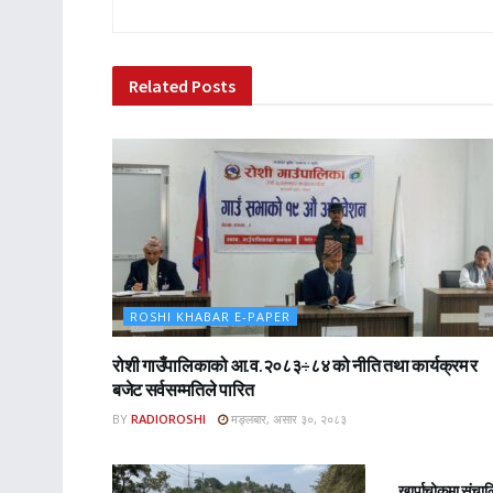
Related
Posts
ROSHI KHABAR E-PAPER
रोशी गाउँपालिकाको आ.व.२०८३÷८४ को नीति तथा कार्यक्रम र
बजेट सर्वसम्मतिले पारित
BY
RADIOROSHI
मङ्लबार, असार ३०, २०८३
ROSHI KHA
खार्पाचोकमा संचा