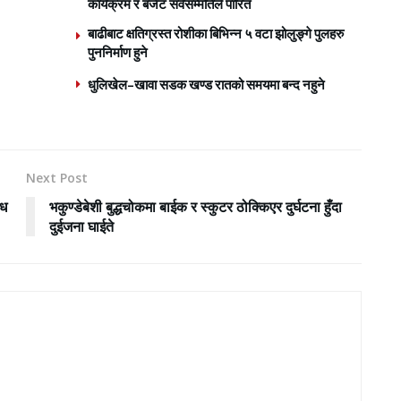
कार्यक्रम र बजेट सर्वसम्मतिले पारित
बाढीबाट क्षतिग्रस्त रोशीका बिभिन्न ५ वटा झोलुङ्गे पुलहरु
पुननिर्माण हुने
धुलिखेल–खावा सडक खण्ड रातको समयमा बन्द नहुने
Next Post
ोध
भकुण्डेबेशी बुद्धचोकमा बाईक र स्कुटर ठोक्किएर दुर्घटना हुँदा
दुईजना घाईते