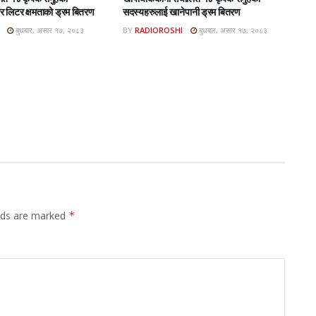
 लिटर क्षमताको ड्रम बितरण
सदस्यहरुलाई खानेपानी ड्रम बितरण
बुधबार, असार १७, २०८३
BY
RADIOROSHI
बुधबार, असार १७, २०८३
elds are marked
*