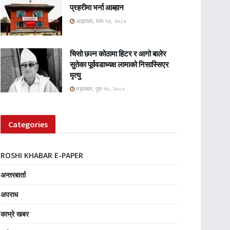
प्रहरीमा भर्ना आब्हान
आइतवार, माघ १४, २०८०
चिसो छल्न कोठामा हिटर र आगो बालेर
सुतेका पूर्ववडाध्यक्ष लामाको निसास्सिएर
मृत्यु
मङ्लबार, पुस १०, २०८०
Categories
ROSHI KHABAR E-PAPER
अन्तरबार्ता
अपराध
काभ्रे खबर