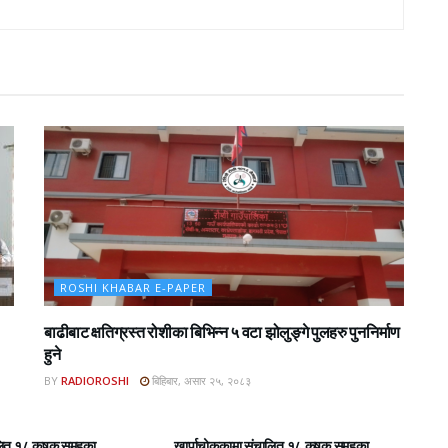
ROSHI KHABAR E-PAPER
बाढीबाट क्षतिग्रस्त रोशीका बिभिन्न ५ वटा झोलुङ्गे पुलहरु पुननिर्माण
हुने
BY
RADIOROSHI
बिहिबार, असार २५, २०८३
BAR E-PAPER
ROSHI KHABAR E-PAPER
लित १८ कृषक समुहका
खार्पाचोककामा संचालित १८ कृषक समुहका