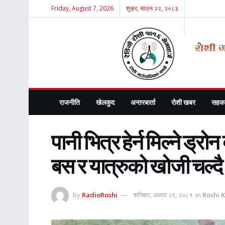
Friday, August 7, 2026
शुक्र, साउन २२, २०८३
राजनीति
खेलकुद
अन्तरबार्ता
रोशी खबर
सहका
पानी भित्र हेर्न मिल्ने ड्रो
बस र यात्रुको खोजी चल्दै
by
RadioRoshi
शनिबार, असार २९, २०८१
in
Roshi 