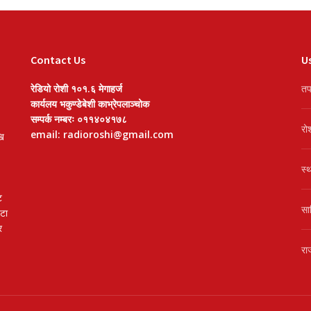
Contact Us
Us
रेडियो रोशी १०१.६ मेगाहर्ज
तप
कार्यलय भकुण्डेबेशी काभ्रेपलाञ्चोक
सम्पर्क नम्बरः ०११४०४१७८
रो
email: radioroshi@gmail.com
खि
स्
ट
सा
वटा
र
रा