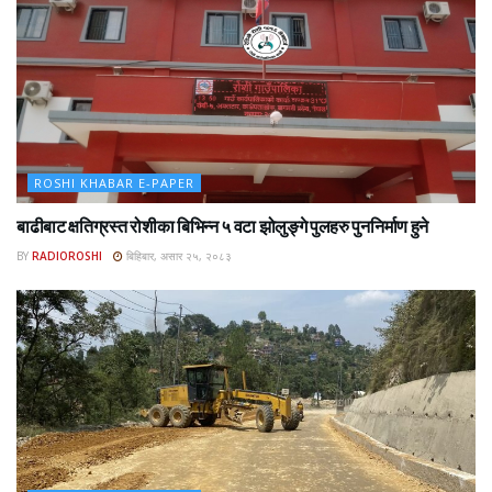
ROSHI KHABAR E-PAPER
बाढीबाट क्षतिग्रस्त रोशीका बिभिन्न ५ वटा झोलुङ्गे पुलहरु पुननिर्माण हुने
BY
RADIOROSHI
बिहिबार, असार २५, २०८३