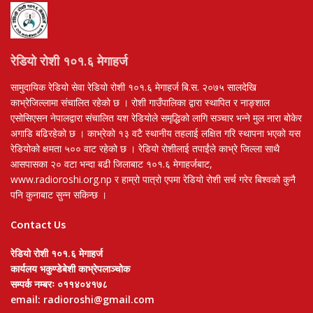
रेडियो रोशी १०१.६ मेगाहर्ज
सामुदायिक रेडियो सेवा रेडियो रोशी १०१.६ मेगाहर्ज बि.स. २०७५ सालदेखि
काभ्रेजिल्लामा संचालित रहेको छ । रोशी गाउँपालिका द्वारा स्थापित र नाङ्शाल
एसोसिएसन नेपालद्वारा संचालित यश रेडियोले समृद्धिको लागि सञ्चार भन्ने मुल नारा बोकेर
अगाडि बढिरहेको छ । काभ्रेको १३ वटै स्थानीय तहलाई लक्षित गरि स्थापना भएको यस
रेडियोको क्षमता ५०० वाट रहेको छ । रेडियो रोशीलाई तपाईंले काभ्रे जिल्ला साथै
आसपासका २० वटा भन्दा बढी जिलाबाट १०१.६ मेगाहर्जबाट,
www.radioroshi.org.np र हाम्रो पात्रो एपमा रेडियो रोशी सर्च गरेर बिश्वको कुनै
पनि कुनाबाट सुन्न सकिन्छ ।
Contact Us
रेडियो रोशी १०१.६ मेगाहर्ज
कार्यलय भकुण्डेबेशी काभ्रेपलाञ्चोक
सम्पर्क नम्बरः ०११४०४१७८
email: radioroshi@gmail.com