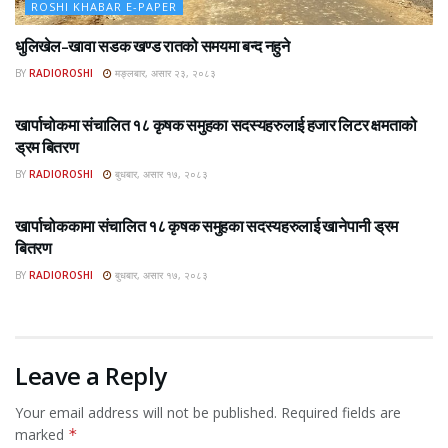
ROSHI KHABAR E-PAPER
धुलिखेल–खावा सडक खण्ड रातको समयमा बन्द नहुने
BY
RADIOROSHI
मङ्लबार, असार २३, २०८३
ROSHI KHABAR E-PAPER
खार्पाचोकमा संचालित १८ कृषक समुहका सदस्यहरुलाई हजार लिटर क्षमताको
ड्रम बितरण
BY
RADIOROSHI
बुधबार, असार १७, २०८३
ROSHI KHABAR E-PAPER
खार्पाचोककामा संचालित १८ कृषक समुहका सदस्यहरुलाई खानेपानी ड्रम
बितरण
BY
RADIOROSHI
बुधबार, असार १७, २०८३
Leave a Reply
Your email address will not be published.
Required fields are
marked
*