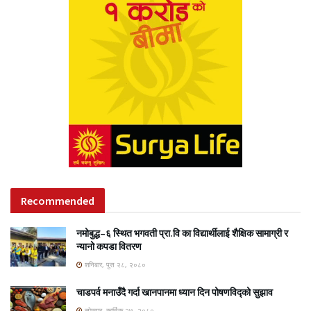
Recommended
नमोबुद्ध–६ स्थित भगवती प्रा.वि का विद्यार्थीलाई शैक्षिक सामाग्री र
न्यानो कपडा वितरण
शनिबार, पुस २८, २०८०
चाडपर्व मनाउँदै गर्दा खानपानमा ध्यान दिन पोषणविद्को सुझाव
सोमवार, कार्तिक २७, २०८०