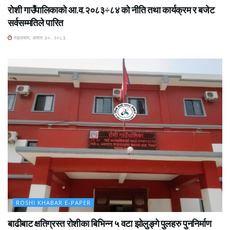
रोशी गाउँपालिकाको आ.व.२०८३÷८४ को नीति तथा कार्यक्रम र बजेट
सर्वसम्मतिले पारित
मङ्लबार, असार ३०, २०८३
ROSHI KHABAR E-PAPER
बाढीबाट क्षतिग्रस्त रोशीका बिभिन्न ५ वटा झोलुङ्गे पुलहरु पुननिर्माण