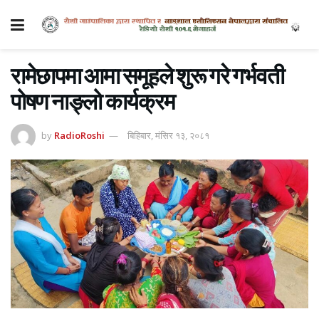
रामेछापमा आमा समूहले शुरू गरे गर्भवती
पोषण नाङ्लो कार्यक्रम
by
RadioRoshi
बिहिबार, मंसिर १३, २०८१