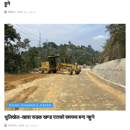
हुने
बिहिबार, असार २५, २०८३
ROSHI KHABAR E-PAPER
धुलिखेल–खावा सडक खण्ड रातको समयमा बन्द नहुने
मङ्लबार, असार २३, २०८३