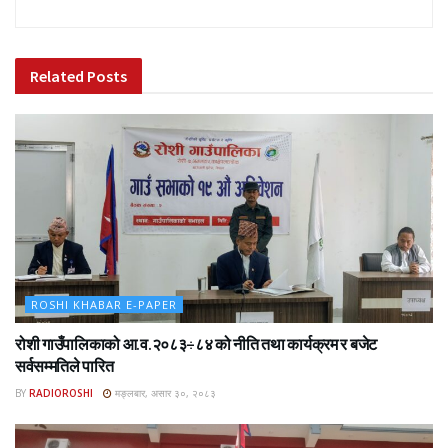
Related
Posts
ROSHI KHABAR E-PAPER
रोशी गाउँपालिकाको आ.व.२०८३÷८४ को नीति तथा कार्यक्रम र बजेट
सर्वसम्मतिले पारित
BY
RADIOROSHI
मङ्लबार, असार ३०, २०८३