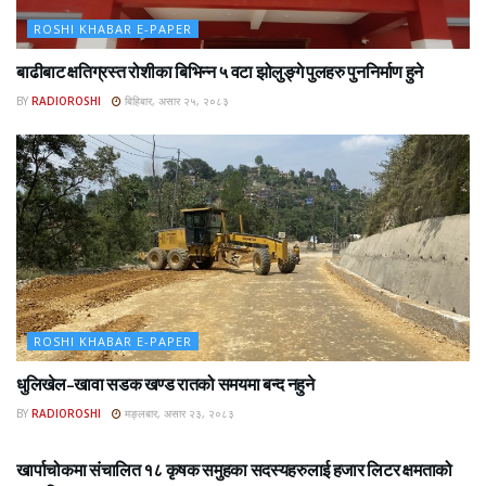
ROSHI KHABAR E-PAPER
बाढीबाट क्षतिग्रस्त रोशीका बिभिन्न ५ वटा झोलुङ्गे पुलहरु पुननिर्माण हुने
BY
RADIOROSHI
बिहिबार, असार २५, २०८३
ROSHI KHABAR E-PAPER
धुलिखेल–खावा सडक खण्ड रातको समयमा बन्द नहुने
BY
RADIOROSHI
मङ्लबार, असार २३, २०८३
ROSHI KHABAR E-PAPER
खार्पाचोकमा संचालित १८ कृषक समुहका सदस्यहरुलाई हजार लिटर क्षमताको