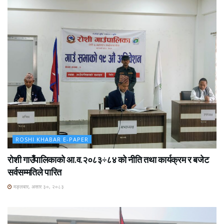
ROSHI KHABAR E-PAPER
रोशी गाउँपालिकाको आ.व.२०८३÷८४ को नीति तथा कार्यक्रम र बजेट
सर्वसम्मतिले पारित
मङ्लबार, असार ३०, २०८३