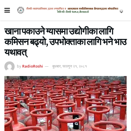
खाना पकाउने ग्यासमा उद्योगीका लागि
कमिसन बढ्यो, उपभोक्ताका लागि भने भाउ
यथावत्
by
RadioRoshi
बुधबार, फाल्गुन २१, २०८१