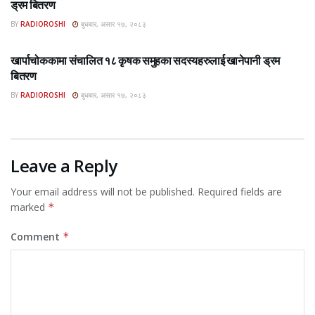
ड्रम बितरण
BY
RADIOROSHI
बुधबार, असार १७, २०८३
ROSHI KHABAR E-PAPER
खार्पाचोककामा संचालित १८ कृषक समुहका सदस्यहरुलाई खानेपानी ड्रम
बितरण
BY
RADIOROSHI
बुधबार, असार १७, २०८३
Leave a Reply
Your email address will not be published.
Required fields are
marked
*
Comment
*