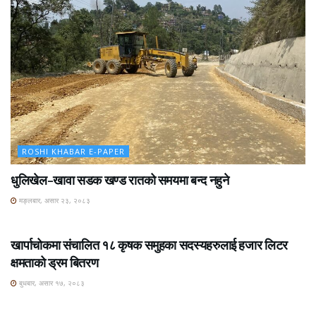
ROSHI KHABAR E-PAPER
धुलिखेल–खावा सडक खण्ड रातको समयमा बन्द नहुने
मङ्लबार, असार २३, २०८३
ROSHI KHABAR E-PAPER
खार्पाचोकमा संचालित १८ कृषक समुहका सदस्यहरुलाई हजार लिटर
क्षमताको ड्रम बितरण
बुधबार, असार १७, २०८३
ROSHI KHABAR E-PAPER