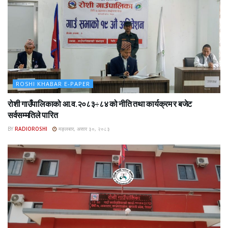
ROSHI KHABAR E-PAPER
रोशी गाउँपालिकाको आ.व.२०८३÷८४ को नीति तथा कार्यक्रम र बजेट
सर्वसम्मतिले पारित
BY
RADIOROSHI
मङ्लबार, असार ३०, २०८३