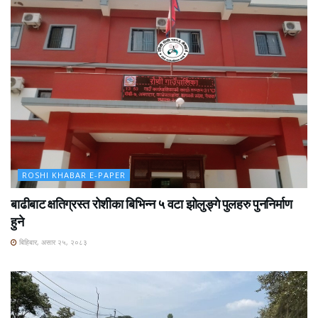
ROSHI KHABAR E-PAPER
बाढीबाट क्षतिग्रस्त रोशीका बिभिन्न ५ वटा झोलुङ्गे पुलहरु पुननिर्माण
हुने
बिहिबार, असार २५, २०८३