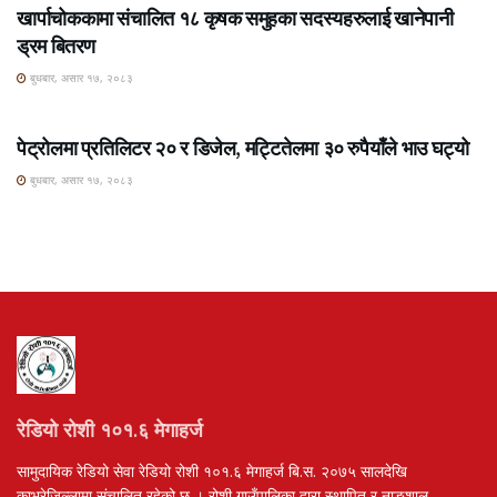
खार्पाचोककामा संचालित १८ कृषक समुहका सदस्यहरुलाई खानेपानी
ड्रम बितरण
बुधबार, असार १७, २०८३
ROSHI KHABAR E-PAPER
पेट्रोलमा प्रतिलिटर २० र डिजेल, मट्टितेलमा ३० रुपैयाँले भाउ घट्यो
बुधबार, असार १७, २०८३
रेडियो रोशी १०१.६ मेगाहर्ज
सामुदायिक रेडियो सेवा रेडियो रोशी १०१.६ मेगाहर्ज बि.स. २०७५ सालदेखि
काभ्रेजिल्लामा संचालित रहेको छ । रोशी गाउँपालिका द्वारा स्थापित र नाङ्शाल