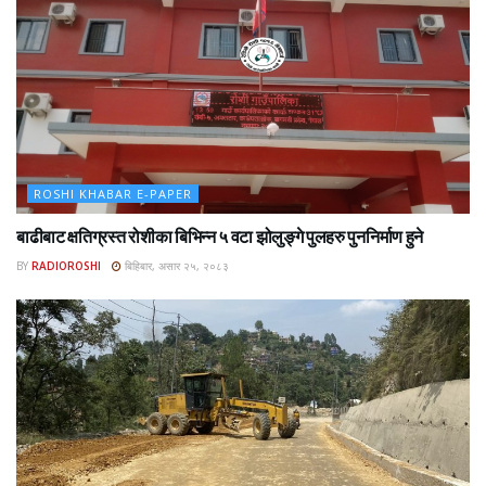
ROSHI KHABAR E-PAPER
बाढीबाट क्षतिग्रस्त रोशीका बिभिन्न ५ वटा झोलुङ्गे पुलहरु पुननिर्माण हुने
BY
RADIOROSHI
बिहिबार, असार २५, २०८३