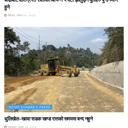
हुने
बिहिबार, असार २५, २०८३
ROSHI KHABAR E-PAPER
धुलिखेल–खावा सडक खण्ड रातको समयमा बन्द नहुने
मङ्लबार, असार २३, २०८३