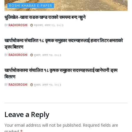
ROSHI KHABAR E-PAPER
धुलिखेल–खावा सडक खण्ड रातको समयमा बन्द नहुने
BY
RADIOROSHI
मङ्लबार, असार २३, २०८३
ROSHI KHABAR E-PAPER
खार्पाचोकमा संचालित १८ कृषक समुहका सदस्यहरुलाई हजार लिटर क्षमताको
ड्रम बितरण
BY
RADIOROSHI
बुधबार, असार १७, २०८३
ROSHI KHABAR E-PAPER
खार्पाचोककामा संचालित १८ कृषक समुहका सदस्यहरुलाई खानेपानी ड्रम
बितरण
BY
RADIOROSHI
बुधबार, असार १७, २०८३
Leave a Reply
Your email address will not be published.
Required fields are
marked
*