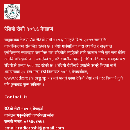
रेडियो रोशी १०१.६ मेगाहर्ज
सामुदायिक रेडियो सेवा रेडियो रोशी १०१.६ मेगाहर्ज बि.स. २०७५ सालदेखि
काभ्रेजिल्लामा संचालित रहेको छ । रोशी गाउँपालिका द्वारा स्थापित र नाङ्शाल
एसोसिएसन नेपालद्वारा संचालित यश रेडियोले समृद्धिको लागि सञ्चार भन्ने मुल नारा बोकेर
अगाडि बढिरहेको छ । काभ्रेको १३ वटै स्थानीय तहलाई लक्षित गरि स्थापना भएको यस
रेडियोको क्षमता ५०० वाट रहेको छ । रेडियो रोशीलाई तपाईंले काभ्रे जिल्ला साथै
आसपासका २० वटा भन्दा बढी जिलाबाट १०१.६ मेगाहर्जबाट,
www.radioroshi.org.np र हाम्रो पात्रो एपमा रेडियो रोशी सर्च गरेर बिश्वको कुनै
पनि कुनाबाट सुन्न सकिन्छ ।
Contact Us
रेडियो रोशी १०१.६ मेगाहर्ज
कार्यलय भकुण्डेबेशी काभ्रेपलाञ्चोक
सम्पर्क नम्बरः ०११४०४१७८
email: radioroshi@gmail.com