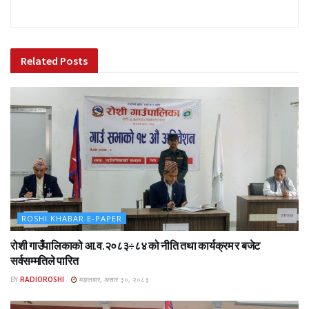
Related
Posts
ROSHI KHABAR E-PAPER
रोशी गाउँपालिकाको आ.व.२०८३÷८४ को नीति तथा कार्यक्रम र बजेट
सर्वसम्मतिले पारित
BY
RADIOROSHI
मङ्लबार, असार ३०, २०८३