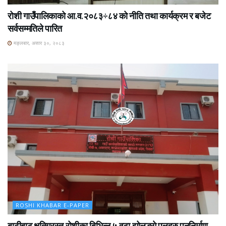
रोशी गाउँपालिकाको आ.व.२०८३÷८४ को नीति तथा कार्यक्रम र बजेट
सर्वसम्मतिले पारित
मङ्लबार, असार ३०, २०८३
ROSHI KHABAR E-PAPER
बाढीबाट क्षतिग्रस्त रोशीका बिभिन्न ५ वटा झोलुङ्गे पुलहरु पुननिर्माण