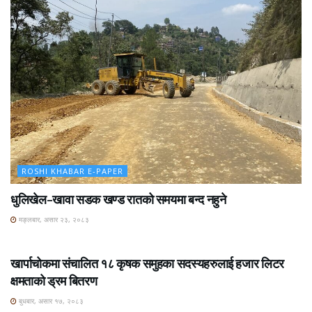
ROSHI KHABAR E-PAPER
धुलिखेल–खावा सडक खण्ड रातको समयमा बन्द नहुने
मङ्लबार, असार २३, २०८३
ROSHI KHABAR E-PAPER
खार्पाचोकमा संचालित १८ कृषक समुहका सदस्यहरुलाई हजार लिटर
क्षमताको ड्रम बितरण
बुधबार, असार १७, २०८३