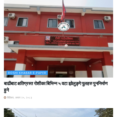
ROSHI KHABAR E-PAPER
बाढीबाट क्षतिग्रस्त रोशीका बिभिन्न ५ वटा झोलुङ्गे पुलहरु पुननिर्माण
हुने
बिहिबार, असार २५, २०८३