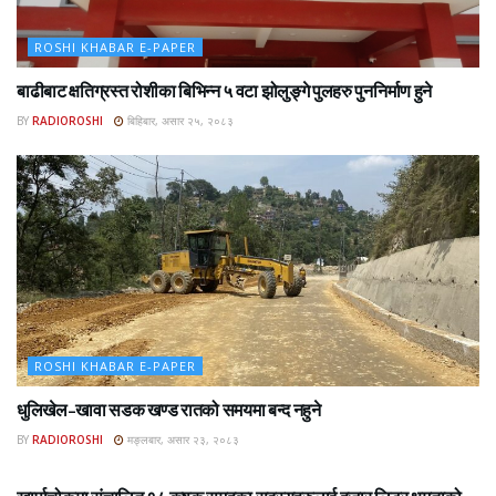
ROSHI KHABAR E-PAPER
बाढीबाट क्षतिग्रस्त रोशीका बिभिन्न ५ वटा झोलुङ्गे पुलहरु पुननिर्माण हुने
BY
RADIOROSHI
बिहिबार, असार २५, २०८३
ROSHI KHABAR E-PAPER
धुलिखेल–खावा सडक खण्ड रातको समयमा बन्द नहुने
BY
RADIOROSHI
मङ्लबार, असार २३, २०८३
ROSHI KHABAR E-PAPER