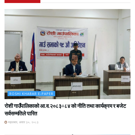
ROSHI KHABAR E-PAPER
रोशी गाउँपालिकाको आ.व.२०८३÷८४ को नीति तथा कार्यक्रम र बजेट
सर्वसम्मतिले पारित
मङ्लबार, असार ३०, २०८३