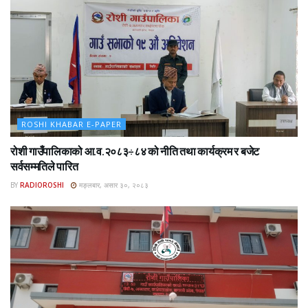
ROSHI KHABAR E-PAPER
रोशी गाउँपालिकाको आ.व.२०८३÷८४ को नीति तथा कार्यक्रम र बजेट
सर्वसम्मतिले पारित
BY
RADIOROSHI
मङ्लबार, असार ३०, २०८३