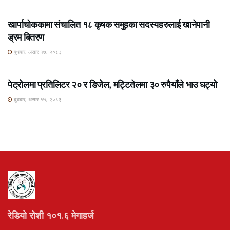
ROSHI KHABAR E-PAPER
खार्पाचोककामा संचालित १८ कृषक समुहका सदस्यहरुलाई खानेपानी
ड्रम बितरण
बुधबार, असार १७, २०८३
ROSHI KHABAR E-PAPER
पेट्रोलमा प्रतिलिटर २० र डिजेल, मट्टितेलमा ३० रुपैयाँले भाउ घट्यो
बुधबार, असार १७, २०८३
रेडियो रोशी १०१.६ मेगाहर्ज