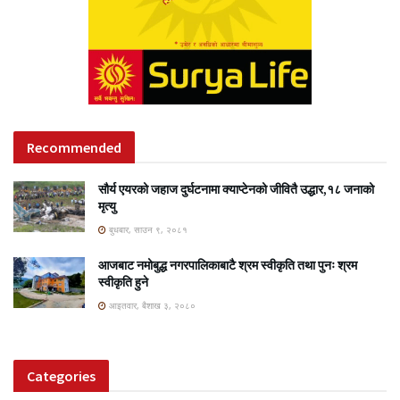
Recommended
सौर्य एयरको जहाज दुर्घटनामा क्याप्टेनको जीवितै उद्धार,१८ जनाको
मृत्यु
बुधबार, साउन ९, २०८१
आजबाट नमोबुद्ध नगरपालिकाबाटै श्रम स्वीकृति तथा पुनः श्रम
स्वीकृति हुने
आइतवार, बैशाख ३, २०८०
Categories