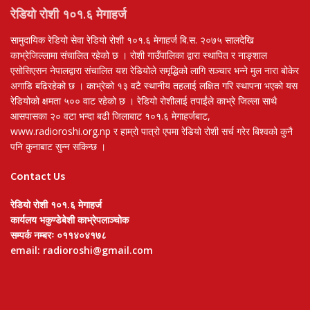
रेडियो रोशी १०१.६ मेगाहर्ज
सामुदायिक रेडियो सेवा रेडियो रोशी १०१.६ मेगाहर्ज बि.स. २०७५ सालदेखि
काभ्रेजिल्लामा संचालित रहेको छ । रोशी गाउँपालिका द्वारा स्थापित र नाङ्शाल
एसोसिएसन नेपालद्वारा संचालित यश रेडियोले समृद्धिको लागि सञ्चार भन्ने मुल नारा बोकेर
अगाडि बढिरहेको छ । काभ्रेको १३ वटै स्थानीय तहलाई लक्षित गरि स्थापना भएको यस
रेडियोको क्षमता ५०० वाट रहेको छ । रेडियो रोशीलाई तपाईंले काभ्रे जिल्ला साथै
आसपासका २० वटा भन्दा बढी जिलाबाट १०१.६ मेगाहर्जबाट,
www.radioroshi.org.np र हाम्रो पात्रो एपमा रेडियो रोशी सर्च गरेर बिश्वको कुनै
पनि कुनाबाट सुन्न सकिन्छ ।
Contact Us
रेडियो रोशी १०१.६ मेगाहर्ज
कार्यलय भकुण्डेबेशी काभ्रेपलाञ्चोक
सम्पर्क नम्बरः ०११४०४१७८
email: radioroshi@gmail.com