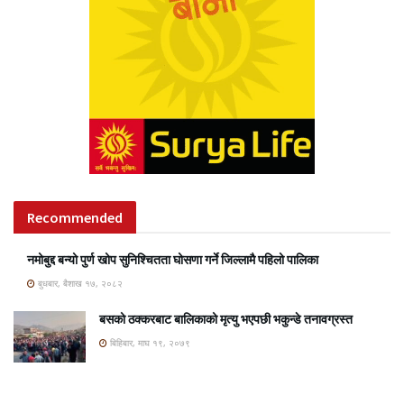
Recommended
नमोबुद्द बन्यो पुर्ण खोप सुनिश्चितता घोसणा गर्ने जिल्लामै पहिलो पालिका
बुधबार, बैशाख १७, २०८२
बसको ठक्करबाट बालिकाको मृत्यु भएपछी भकुन्डे तनावग्रस्त
बिहिबार, माघ १९, २०७९