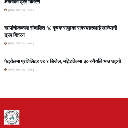
क्षमताको ड्रम बितरण
बुधबार, असार १७, २०८३
ROSHI KHABAR E-PAPER
खार्पाचोककामा संचालित १८ कृषक समुहका सदस्यहरुलाई खानेपानी
ड्रम बितरण
बुधबार, असार १७, २०८३
ROSHI KHABAR E-PAPER
पेट्रोलमा प्रतिलिटर २० र डिजेल, मट्टितेलमा ३० रुपैयाँले भाउ घट्यो
बुधबार, असार १७, २०८३