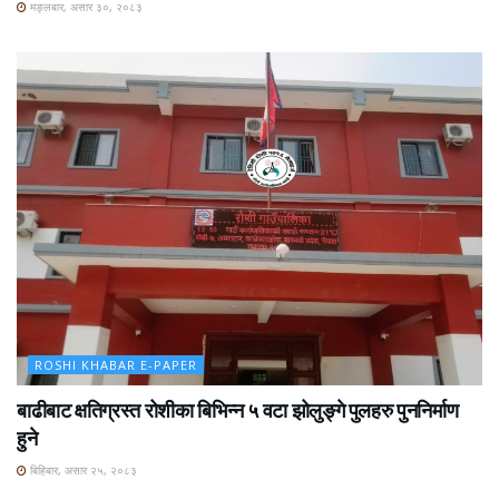
मङ्लबार, असार ३०, २०८३
ROSHI KHABAR E-PAPER
बाढीबाट क्षतिग्रस्त रोशीका बिभिन्न ५ वटा झोलुङ्गे पुलहरु पुननिर्माण
हुने
बिहिबार, असार २५, २०८३