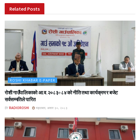
Related
Posts
ROSHI KHABAR E-PAPER
रोशी गाउँपालिकाको आ.व.२०८३÷८४ को नीति तथा कार्यक्रम र बजेट
सर्वसम्मतिले पारित
BY
RADIOROSHI
मङ्लबार, असार ३०, २०८३