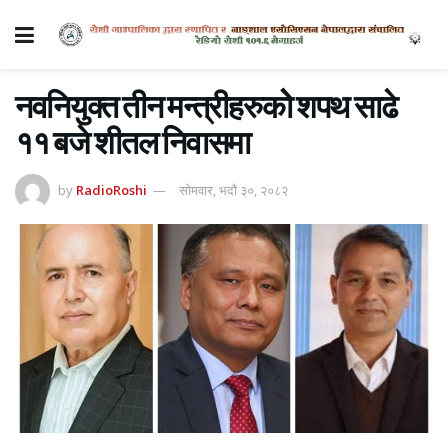
नवनियुक्त तीन मन्त्रीहरुकोे शपथ साढे
११ बजे शीतल निवासमा
by
RadioRoshi
सोमवार, भदौ ३०, २०८२