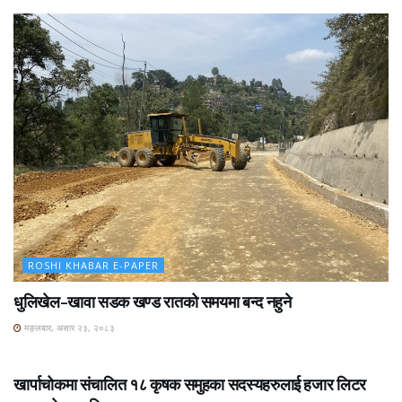
ROSHI KHABAR E-PAPER
धुलिखेल–खावा सडक खण्ड रातको समयमा बन्द नहुने
मङ्लबार, असार २३, २०८३
ROSHI KHABAR E-PAPER
खार्पाचोकमा संचालित १८ कृषक समुहका सदस्यहरुलाई हजार लिटर