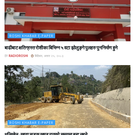
ROSHI KHABAR E-PAPER
बाढीबाट क्षतिग्रस्त रोशीका बिभिन्न ५ वटा झोलुङ्गे पुलहरु पुननिर्माण हुने
BY
RADIOROSHI
बिहिबार, असार २५, २०८३
ROSHI KHABAR E-PAPER
धुलिखेल–खावा सडक खण्ड रातको समयमा बन्द नहुने