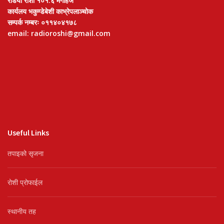
रेडियो रोशी १०१.६ मेगाहर्ज
कार्यलय भकुण्डेबेशी काभ्रेपलाञ्चोक
सम्पर्क नम्बरः ०११४०४१७८
email: radioroshi@gmail.com
Useful Links
तपाइको सृजना
रोशी प्रोफाईल
स्थानीय तह