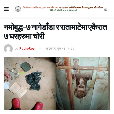
नमोबुद्ध–७ नागेडाँडा र रातामाटेमा एकैरात
७ घरहरुमा चोरी
by
RadioRoshi
आइतवार, पुस १३, २०८२