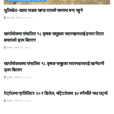
धुलिखेल–खावा सडक खण्ड रातको समयमा बन्द नहुने
मङ्लबार, असार २३, २०८३
ROSHI KHABAR E-PAPER
खार्पाचोकमा संचालित १८ कृषक समुहका सदस्यहरुलाई हजार लिटर
क्षमताको ड्रम बितरण
बुधबार, असार १७, २०८३
ROSHI KHABAR E-PAPER
खार्पाचोककामा संचालित १८ कृषक समुहका सदस्यहरुलाई खानेपानी
ड्रम बितरण
बुधबार, असार १७, २०८३
ROSHI KHABAR E-PAPER
पेट्रोलमा प्रतिलिटर २० र डिजेल, मट्टितेलमा ३० रुपैयाँले भाउ घट्यो
बुधबार, असार १७, २०८३