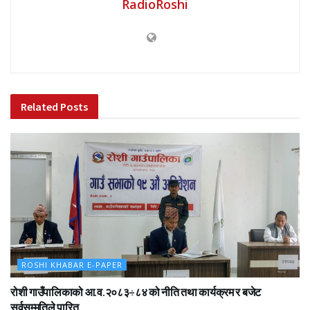
RadioRoshi
Related
Posts
ROSHI KHABAR E-PAPER
रोशी गाउँपालिकाको आ.व.२०८३÷८४ को नीति तथा कार्यक्रम र बजेट
सर्वसम्मतिले पारित