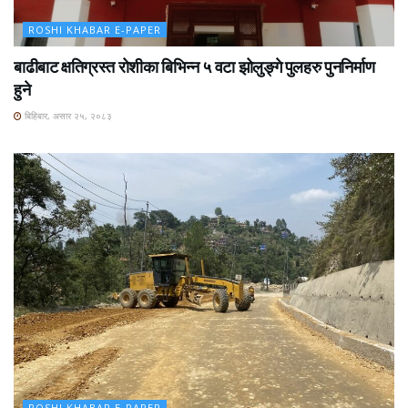
ROSHI KHABAR E-PAPER
बाढीबाट क्षतिग्रस्त रोशीका बिभिन्न ५ वटा झोलुङ्गे पुलहरु पुननिर्माण
हुने
बिहिबार, असार २५, २०८३
ROSHI KHABAR E-PAPER