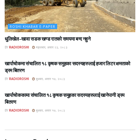
ROSHI KHABAR E-PAPER
धुलिखेल–खावा सडक खण्ड रातको समयमा बन्द नहुने
BY
RADIOROSHI
मङ्लबार, असार २३, २०८३
ROSHI KHABAR E-PAPER
खार्पाचोकमा संचालित १८ कृषक समुहका सदस्यहरुलाई हजार लिटर क्षमताको
ड्रम बितरण
BY
RADIOROSHI
बुधबार, असार १७, २०८३
ROSHI KHABAR E-PAPER
खार्पाचोककामा संचालित १८ कृषक समुहका सदस्यहरुलाई खानेपानी ड्रम
बितरण
BY
RADIOROSHI
बुधबार, असार १७, २०८३