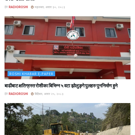
BY
RADIOROSHI
मङ्लबार, असार ३०, २०८३
ROSHI KHABAR E-PAPER
बाढीबाट क्षतिग्रस्त रोशीका बिभिन्न ५ वटा झोलुङ्गे पुलहरु पुननिर्माण हुने
BY
RADIOROSHI
बिहिबार, असार २५, २०८३