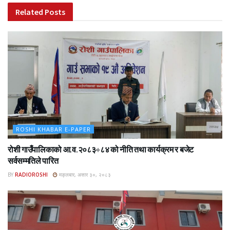
Related
Posts
ROSHI KHABAR E-PAPER
रोशी गाउँपालिकाको आ.व.२०८३÷८४ को नीति तथा कार्यक्रम र बजेट
सर्वसम्मतिले पारित
BY
RADIOROSHI
मङ्लबार, असार ३०, २०८३