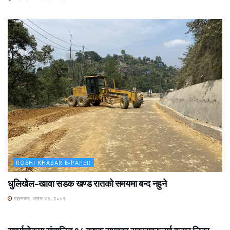
ROSHI KHABAR E-PAPER
धुलिखेल–खावा सडक खण्ड रातको समयमा बन्द नहुने
मङ्लबार, असार २३, २०८३
ROSHI KHABAR E-PAPER