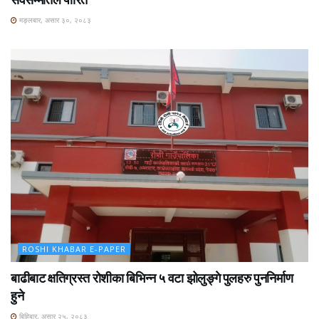
मङ्लबार, असार ३०, २०८३
ROSHI KHABAR E-PAPER
बाढीबाट क्षतिग्रस्त रोशीका बिभिन्न ५ वटा झोलुङ्गे पुलहरु पुननिर्माण
हुने
बिहिबार, असार २५, २०८३