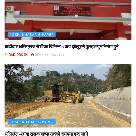
ROSHI KHABAR E-PAPER
बाढीबाट क्षतिग्रस्त रोशीका बिभिन्न ५ वटा झोलुङ्गे पुलहरु पुननिर्माण हुने
BY
RADIOROSHI
बिहिबार, असार २५, २०८३
ROSHI KHABAR E-PAPER
धुलिखेल–खावा सडक खण्ड रातको समयमा बन्द नहुने