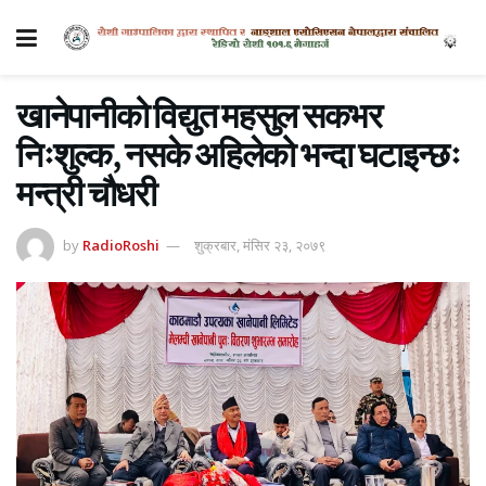
खानेपानीको विद्युत महसुल सकभर
निःशुल्क, नसके अहिलेको भन्दा घटाइन्छः
मन्त्री चौधरी
by
RadioRoshi
शुक्रबार, मंसिर २३, २०७९