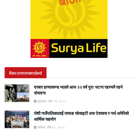
Recommended
दरबार हत्याकाण्ड भएको आज २२ वर्ष पूराः घटना रहस्यमै रहने
संभावना
शुक्रबार, जेष्ठ १९, २०८०
रोशी गाउँपालिकालार्ई तामाङ सोसाइटी अफ टेक्सास र नर्थ अमेरिको
आर्थिक सहयोग
शनिबार, मंसिर १, २०८१