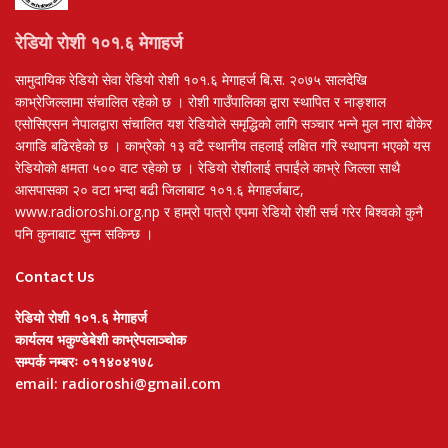
रेडियो रोशी १०१.६ मेगाहर्ज
सामुदायिक रेडियो सेवा रेडियो रोशी १०१.६ मेगाहर्ज बि.स. २०७५ सालदेखि
काभ्रेजिल्लामा संचालित रहेको छ । रोशी गाउँपालिका द्वारा स्थापित र नाङ्शाल
एसोसिएसन नेपालद्वारा संचालित यश रेडियोले समृद्धिको लागि सञ्चार भन्ने मुल नारा बोकेर
अगाडि बढिरहेको छ । काभ्रेको १३ वटै स्थानीय तहलाई लक्षित गरि स्थापना भएको यस
रेडियोको क्षमता ५०० वाट रहेको छ । रेडियो रोशीलाई तपाईंले काभ्रे जिल्ला साथै
आसपासका २० वटा भन्दा बढी जिलाबाट १०१.६ मेगाहर्जबाट,
www.radioroshi.org.np र हाम्रो पात्रो एपमा रेडियो रोशी सर्च गरेर बिश्वको कुनै
पनि कुनाबाट सुन्न सकिन्छ ।
Contact Us
रेडियो रोशी १०१.६ मेगाहर्ज
कार्यलय भकुण्डेबेशी काभ्रेपलाञ्चोक
सम्पर्क नम्बरः ०११४०४१७८
email: radioroshi@gmail.com