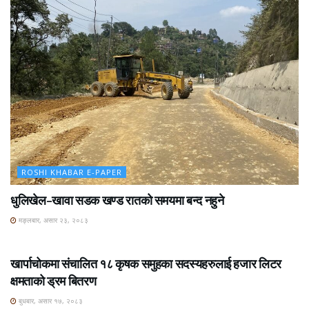
ROSHI KHABAR E-PAPER
धुलिखेल–खावा सडक खण्ड रातको समयमा बन्द नहुने
मङ्लबार, असार २३, २०८३
ROSHI KHABAR E-PAPER
खार्पाचोकमा संचालित १८ कृषक समुहका सदस्यहरुलाई हजार लिटर
क्षमताको ड्रम बितरण
बुधबार, असार १७, २०८३