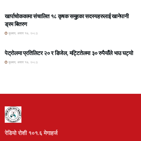
ROSHI KHABAR E-PAPER
खार्पाचोककामा संचालित १८ कृषक समुहका सदस्यहरुलाई खानेपानी
ड्रम बितरण
बुधबार, असार १७, २०८३
ROSHI KHABAR E-PAPER
पेट्रोलमा प्रतिलिटर २० र डिजेल, मट्टितेलमा ३० रुपैयाँले भाउ घट्यो
बुधबार, असार १७, २०८३
रेडियो रोशी १०१.६ मेगाहर्ज