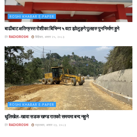
ROSHI KHABAR E-PAPER
बाढीबाट क्षतिग्रस्त रोशीका बिभिन्न ५ वटा झोलुङ्गे पुलहरु पुननिर्माण हुने
BY
RADIOROSHI
बिहिबार, असार २५, २०८३
ROSHI KHABAR E-PAPER
धुलिखेल–खावा सडक खण्ड रातको समयमा बन्द नहुने
BY
RADIOROSHI
मङ्लबार, असार २३, २०८३
ROSHI KHABAR E-PAPER