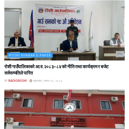
ROSHI KHABAR E-PAPER
रोशी गाउँपालिकाको आ.व.२०८३÷८४ को नीति तथा कार्यक्रम र बजेट
सर्वसम्मतिले पारित
BY
RADIOROSHI
मङ्लबार, असार ३०, २०८३