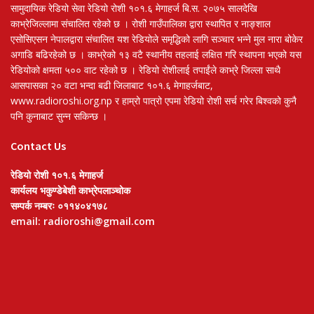
सामुदायिक रेडियो सेवा रेडियो रोशी १०१.६ मेगाहर्ज बि.स. २०७५ सालदेखि
काभ्रेजिल्लामा संचालित रहेको छ । रोशी गाउँपालिका द्वारा स्थापित र नाङ्शाल
एसोसिएसन नेपालद्वारा संचालित यश रेडियोले समृद्धिको लागि सञ्चार भन्ने मुल नारा बोकेर
अगाडि बढिरहेको छ । काभ्रेको १३ वटै स्थानीय तहलाई लक्षित गरि स्थापना भएको यस
रेडियोको क्षमता ५०० वाट रहेको छ । रेडियो रोशीलाई तपाईंले काभ्रे जिल्ला साथै
आसपासका २० वटा भन्दा बढी जिलाबाट १०१.६ मेगाहर्जबाट,
www.radioroshi.org.np र हाम्रो पात्रो एपमा रेडियो रोशी सर्च गरेर बिश्वको कुनै
पनि कुनाबाट सुन्न सकिन्छ ।
Contact Us
रेडियो रोशी १०१.६ मेगाहर्ज
कार्यलय भकुण्डेबेशी काभ्रेपलाञ्चोक
सम्पर्क नम्बरः ०११४०४१७८
email: radioroshi@gmail.com