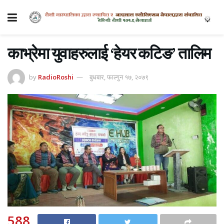
काभ्रेमा युवाहरुलाई ‘हेयर कटिङ’ तालिम
by
RadioRoshi
बुधबार, फाल्गुन १७, २०७९
588