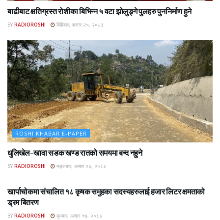
बाढीबाट क्षतिग्रस्त रोशीका बिभिन्न ५ वटा झोलुङ्गे पुलहरु पुननिर्माण हुने
BY
RADIOROSHI
बिहिबार, असार २५, २०८३
ROSHI KHABAR E-PAPER
धुलिखेल–खावा सडक खण्ड रातको समयमा बन्द नहुने
BY
RADIOROSHI
मङ्लबार, असार २३, २०८३
ROSHI KHABAR E-PAPER
खार्पाचोकमा संचालित १८ कृषक समुहका सदस्यहरुलाई हजार लिटर क्षमताको
ड्रम बितरण
BY
RADIOROSHI
बुधबार, असार १७, २०८३