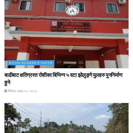
ROSHI KHABAR E-PAPER
बाढीबाट क्षतिग्रस्त रोशीका बिभिन्न ५ वटा झोलुङ्गे पुलहरु पुननिर्माण
हुने
बिहिबार, असार २५, २०८३