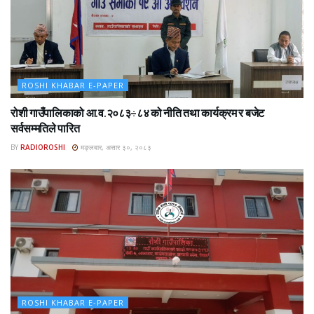
ROSHI KHABAR E-PAPER
रोशी गाउँपालिकाको आ.व.२०८३÷८४ को नीति तथा कार्यक्रम र बजेट
सर्वसम्मतिले पारित
BY
RADIOROSHI
मङ्लबार, असार ३०, २०८३
ROSHI KHABAR E-PAPER