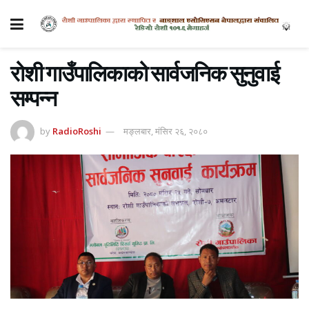
रोशी गाउँपालिकाको सार्वजनिक सुनुवाई
सम्पन्न
by
RadioRoshi
मङ्लबार, मंसिर २६, २०८०