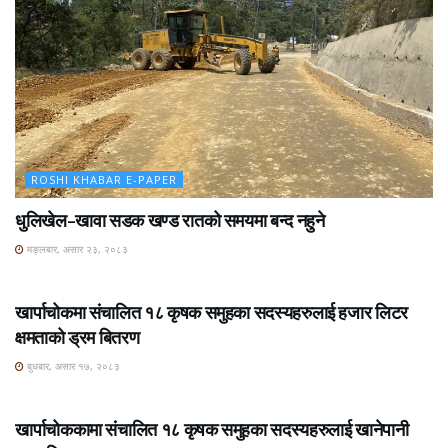
ROSHI KHABAR E-PAPER
धुलिखेल–खावा सडक खण्ड रातको समयमा बन्द नहुने
मङ्लबार, असार २३, २०८३
ROSHI KHABAR E-PAPER
खार्पाचोकमा संचालित १८ कृषक समुहका सदस्यहरुलाई हजार लिटर
क्षमताको ड्रम बितरण
बुधबार, असार १७, २०८३
ROSHI KHABAR E-PAPER
खार्पाचोककामा संचालित १८ कृषक समुहका सदस्यहरुलाई खानेपानी