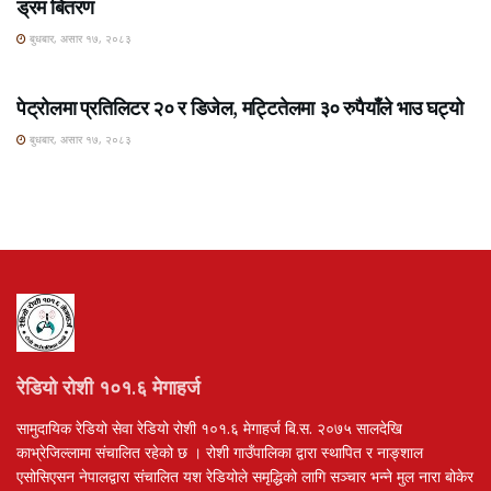
ड्रम बितरण
बुधबार, असार १७, २०८३
ROSHI KHABAR E-PAPER
पेट्रोलमा प्रतिलिटर २० र डिजेल, मट्टितेलमा ३० रुपैयाँले भाउ घट्यो
बुधबार, असार १७, २०८३
रेडियो रोशी १०१.६ मेगाहर्ज
सामुदायिक रेडियो सेवा रेडियो रोशी १०१.६ मेगाहर्ज बि.स. २०७५ सालदेखि
काभ्रेजिल्लामा संचालित रहेको छ । रोशी गाउँपालिका द्वारा स्थापित र नाङ्शाल
एसोसिएसन नेपालद्वारा संचालित यश रेडियोले समृद्धिको लागि सञ्चार भन्ने मुल नारा बोकेर