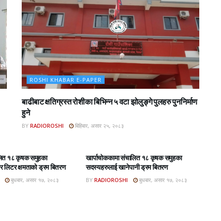
ROSHI KHABAR E-PAPER
बाढीबाट क्षतिग्रस्त रोशीका बिभिन्न ५ वटा झोलुङ्गे पुलहरु पुननिर्माण
हुने
BY
RADIOROSHI
बिहिबार, असार २५, २०८३
BAR E-PAPER
ROSHI KHABAR E-PAPER
लित १८ कृषक समुहका
खार्पाचोककामा संचालित १८ कृषक समुहका
 लिटर क्षमताको ड्रम बितरण
सदस्यहरुलाई खानेपानी ड्रम बितरण
बुधबार, असार १७, २०८३
BY
RADIOROSHI
बुधबार, असार १७, २०८३