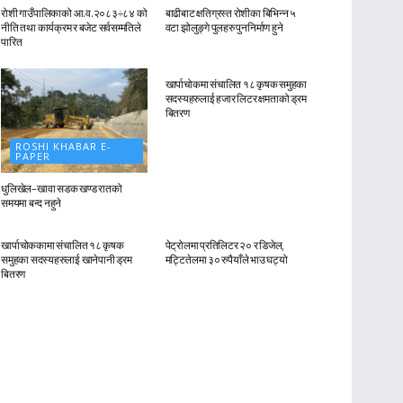
रोशी गाउँपालिकाको आ.व.२०८३÷८४ को
बाढीबाट क्षतिग्रस्त रोशीका बिभिन्न ५
नीति तथा कार्यक्रम र बजेट सर्वसम्मतिले
वटा झोलुङ्गे पुलहरु पुननिर्माण हुने
पारित
ROSHI KHABAR E-
PAPER
खार्पाचोकमा संचालित १८ कृषक समुहका
सदस्यहरुलाई हजार लिटर क्षमताको ड्रम
बितरण
ROSHI KHABAR E-
PAPER
धुलिखेल–खावा सडक खण्ड रातको
समयमा बन्द नहुने
ROSHI KHABAR E-
ROSHI KHABAR E-
PAPER
PAPER
खार्पाचोककामा संचालित १८ कृषक
पेट्रोलमा प्रतिलिटर २० र डिजेल,
समुहका सदस्यहरुलाई खानेपानी ड्रम
मट्टितेलमा ३० रुपैयाँले भाउ घट्यो
बितरण