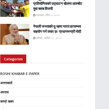
प्रतियोगिताको उद्घाटन खेलमा आरुबोट
युवा क्लब विजयी
मङ्लबार, मंसिर ५, २०८०
नेपाली जनताको दुःखमा भारत हरसम्भव
सहयोग गर्न तयार छः प्रधानमन्त्री मोदी
शनिबार, कार्तिक १८, २०८०
Categories
ROSHI KHABAR E-PAPER
अन्तरबार्ता
अपराध
काभ्रे खबर