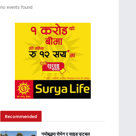
no events found
Recommended
नमोबुद्धमा सेभेन ए साइड फुटबल