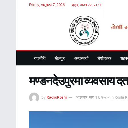
Friday, August 7, 2026
शुक्र, साउन २२, २०८३
राजनीति
खेलकुद
अन्तरबार्ता
रोशी खबर
सहका
मण्डनदेउपुरमा व्यवसाय दर्त
by
RadioRoshi
आइतवार, माघ २१, २०८०
in
Roshi 