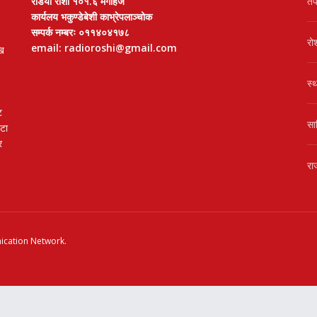
रेडियो रोशी १०१.६ मेगाहर्ज
तप
कार्यलय भकुण्डेबेशी काभ्रेपलाञ्चोक
सम्पर्क नम्बरः ०११४०४१७८
रो
email: radioroshi@gmail.com
खि
स्
ट
सा
वटा
र
रा
cation Network
.