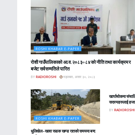
ROSHI KHABAR E-PAPER
रोशी गाउँपालिकाको आ.व.२०८३÷८४ को नीति तथा कार्यक्रम र
बजेट सर्वसम्मतिले पारित
BY
RADIOROSHI
मङ्लबार, असार ३०, २०८३
ROSHI KHA
खार्पाचोकमा संचा
सदस्यहरुलाई हजार
BY
RADIOROSHI
ROSHI KHABAR E-PAPER
धुलिखेल–खावा सडक खण्ड रातको समयमा बन्द