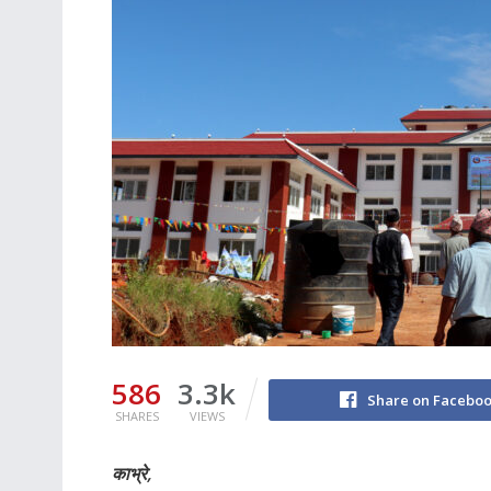
586
3.3k
Share on Facebo
SHARES
VIEWS
काभ्रे,