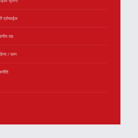
ाइको सृजना
शी प्रोफाईल
थानीय तह
हित्य / ब्लग
जनीति