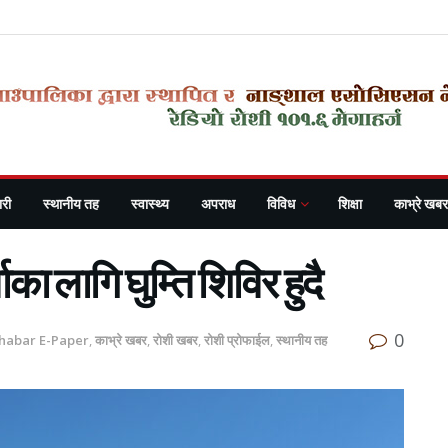
री
स्थानीय तह
स्वास्थ्य
अपराध
विविध
शिक्षा
काभ्रे खबर
ाका लागि घुम्ति शिविर हुदै
0
Khabar E-Paper
,
काभ्रे खबर
,
रोशी खबर
,
रोशी प्रोफाईल
,
स्थानीय तह