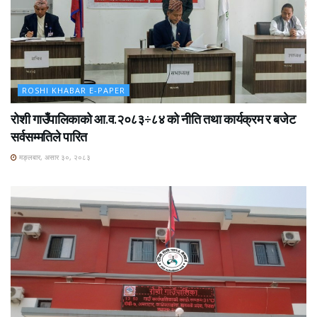
ROSHI KHABAR E-PAPER
रोशी गाउँपालिकाको आ.व.२०८३÷८४ को नीति तथा कार्यक्रम र बजेट
सर्वसम्मतिले पारित
मङ्लबार, असार ३०, २०८३