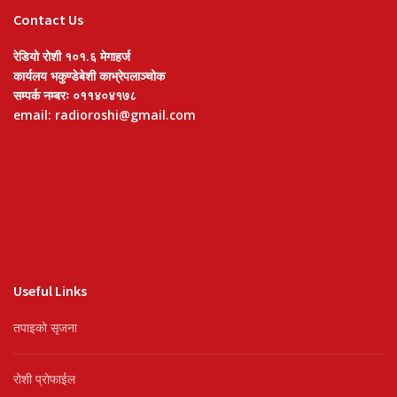
Contact Us
रेडियो रोशी १०१.६ मेगाहर्ज
कार्यलय भकुण्डेबेशी काभ्रेपलाञ्चोक
सम्पर्क नम्बरः ०११४०४१७८
email: radioroshi@gmail.com
Useful Links
तपाइको सृजना
रोशी प्रोफाईल