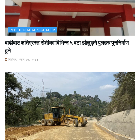
ROSHI KHABAR E-PAPER
बाढीबाट क्षतिग्रस्त रोशीका बिभिन्न ५ वटा झोलुङ्गे पुलहरु पुननिर्माण
हुने
बिहिबार, असार २५, २०८३