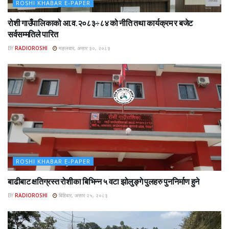
ROSHI KHABAR E-PAPER
रोशी गाउँपालिकाको आ.व.२०८३÷८४ को नीति तथा कार्यक्रम र बजेट
सर्वसम्मतिले पारित
BY
RADIOROSHI
मङ्लबार, असार ३०, २०८३
ROSHI KHABAR E-PAPER
बाढीबाट क्षतिग्रस्त रोशीका बिभिन्न ५ वटा झोलुङ्गे पुलहरु पुननिर्माण हुने
BY
RADIOROSHI
बिहिबार, असार २५, २०८३