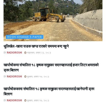
ROSHI KHABAR E-PAPER
धुलिखेल–खावा सडक खण्ड रातको समयमा बन्द नहुने
BY
RADIOROSHI
मङ्लबार, असार २३, २०८३
ROSHI KHABAR E-PAPER
खार्पाचोकमा संचालित १८ कृषक समुहका सदस्यहरुलाई हजार लिटर क्षमताको
ड्रम बितरण
BY
RADIOROSHI
बुधबार, असार १७, २०८३
ROSHI KHABAR E-PAPER
खार्पाचोककामा संचालित १८ कृषक समुहका सदस्यहरुलाई खानेपानी ड्रम
बितरण
BY
RADIOROSHI
बुधबार, असार १७, २०८३