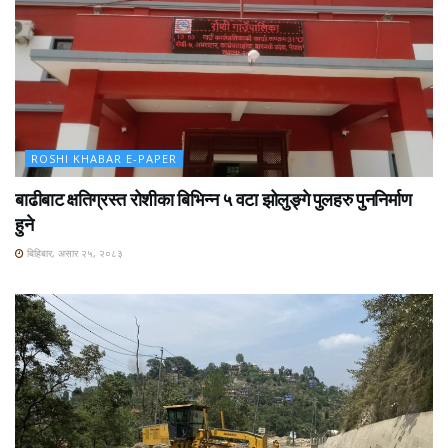
ROSHI KHABAR E-PAPER
बाढीबाट क्षतिग्रस्त रोशीका बिभिन्न ५ वटा झोलुङ्गे पुलहरु पुननिर्माण
हुने
बिहिबार, असार २५, २०८३