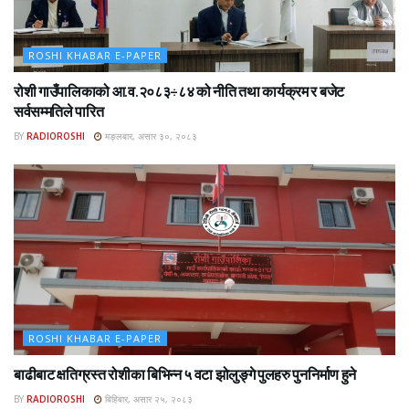
ROSHI KHABAR E-PAPER
रोशी गाउँपालिकाको आ.व.२०८३÷८४ को नीति तथा कार्यक्रम र बजेट
सर्वसम्मतिले पारित
BY
RADIOROSHI
मङ्लबार, असार ३०, २०८३
ROSHI KHABAR E-PAPER
बाढीबाट क्षतिग्रस्त रोशीका बिभिन्न ५ वटा झोलुङ्गे पुलहरु पुननिर्माण हुने
BY
RADIOROSHI
बिहिबार, असार २५, २०८३