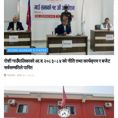
ROSHI KHABAR E-PAPER
रोशी गाउँपालिकाको आ.व.२०८३÷८४ को नीति तथा कार्यक्रम र बजेट
सर्वसम्मतिले पारित
मङ्लबार, असार ३०, २०८३