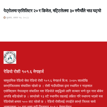
ROSHI KHABAR E-PAPER
पेट्रोलमा प्रतिलिटर २० र डिजेल, मट्टितेलमा ३० रुपैयाँले भाउ घट्यो
बुधबार, असार १७, २०८३
रेडियो रोशी १०१.६ मेगाहर्ज
सामुदायिक रेडियो सेवा रेडियो रोशी १०१.६ मेगाहर्ज बि.स. २०७५ सालदेखि
काभ्रेजिल्लामा संचालित रहेको छ । रोशी गाउँपालिका द्वारा स्थापित र नाङ्शाल
एसोसिएसन नेपालद्वारा संचालित यश रेडियोले समृद्धिको लागि सञ्चार भन्ने मुल नारा बोकेर
अगाडि बढिरहेको छ । काभ्रेको १३ वटै स्थानीय तहलाई लक्षित गरि स्थापना भएको यस
रेडियोको क्षमता ५०० वाट रहेको छ । रेडियो रोशीलाई तपाईंले काभ्रे जिल्ला साथै
आसपासका २० वटा भन्दा बढी जिलाबाट १०१.६ मेगाहर्जबाट,