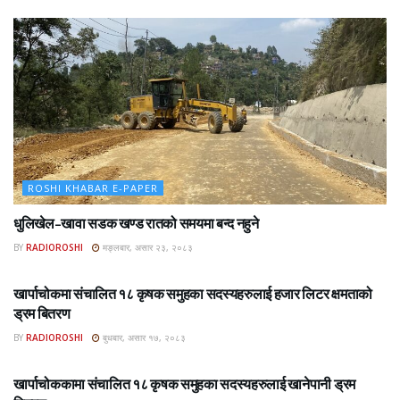
ROSHI KHABAR E-PAPER
धुलिखेल–खावा सडक खण्ड रातको समयमा बन्द नहुने
BY
RADIOROSHI
मङ्लबार, असार २३, २०८३
ROSHI KHABAR E-PAPER
खार्पाचोकमा संचालित १८ कृषक समुहका सदस्यहरुलाई हजार लिटर क्षमताको
ड्रम बितरण
BY
RADIOROSHI
बुधबार, असार १७, २०८३
ROSHI KHABAR E-PAPER
खार्पाचोककामा संचालित १८ कृषक समुहका सदस्यहरुलाई खानेपानी ड्रम