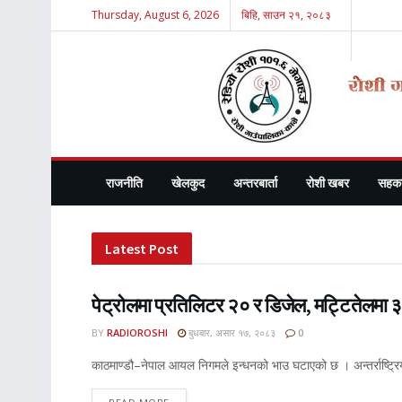
Thursday, August 6, 2026
बिहि, साउन २१, २०८३
Radio R
राजनीति
खेलकुद
अन्तरबार्ता
रोशी खबर
सहका
Latest Post
पेट्रोलमा प्रतिलिटर २० र डिजेल, मट्टितेलमा ३०
ROSHI KHABAR E-PAPER
BY
RADIOROSHI
बुधबार, असार १७, २०८३
0
काठमाण्डौ–नेपाल आयल निगमले इन्धनको भाउ घटाएको छ । अन्तर्राष्ट्रि