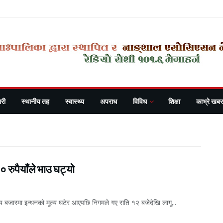
oshi
री
स्थानीय तह
स्वास्थ्य
अपराध
विविध
शिक्षा
काभ्रे खबर
 रुपैयाँले भाउ घट्यो
य बजारमा इन्धनको मूल्य घटेर आएपछि निगमले गए राति १२ बजेदेखि लागू...