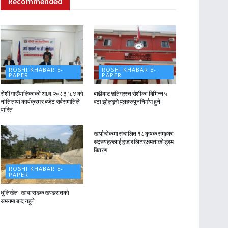
Recommended
ROSHI KHABAR E-
ROSHI KHABAR E-
PAPER
PAPER
रोशी गाउँपालिकाको आ.व.२०८३÷८४ को
बाढीबाट क्षतिग्रस्त रोशीका बिभिन्न ५
नीति तथा कार्यक्रम र बजेट सर्वसम्मतिले
वटा झोलुङ्गे पुलहरु पुननिर्माण हुने
पारित
ROSHI KHABAR E-
PAPER
खार्पाचोकमा संचालित १८ कृषक समुहका
सदस्यहरुलाई हजार लिटर क्षमताको ड्रम
बितरण
ROSHI KHABAR E-
PAPER
धुलिखेल–खावा सडक खण्ड रातको
समयमा बन्द नहुने