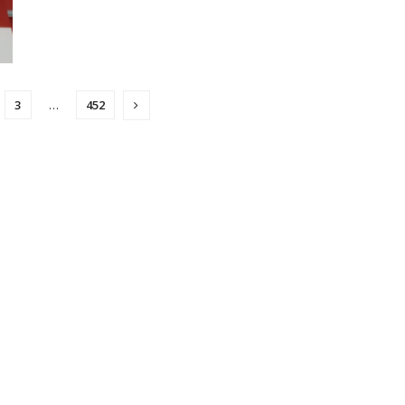
3
…
452