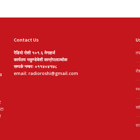
Contact Us
Us
रेडियो रोशी १०१.६ मेगाहर्ज
तप
कार्यलय भकुण्डेबेशी काभ्रेपलाञ्चोक
सम्पर्क नम्बरः ०११४०४१७८
रो
email: radioroshi@gmail.com
खि
स्
ट
सा
वटा
र
रा