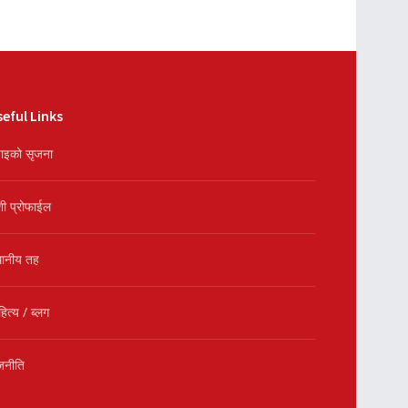
eful Links
ाइको सृजना
शी प्रोफाईल
थानीय तह
हित्य / ब्लग
जनीति