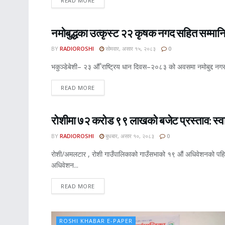
READ MORE
नमोबुद्धका उत्कृस्ट २२ कृषक नगद सहित सम्मान
ROSHI KHABAR E-PAPER
BY
RADIOROSHI
सोमवार, असार १५, २०८३
0
भकुञ्डेबेशी– २३ औँ राष्ट्रिय धान दिवस–२०८३ को अवसमा नमोबुद्द नग
READ MORE
रोशीमा ७२ करोड ९९ लाखको बजेट प्रस्ताव: स्वास्
ROSHI KHABAR E-PAPER
BY
RADIOROSHI
बुधबार, असार १०, २०८३
0
रोशी/अमलटार , रोशी गाउँपालिकाको गाउँसभाको १९ औं अधिवेशनको पहिलो
अधिवेशन...
READ MORE
ROSHI KHABAR E-PAPER